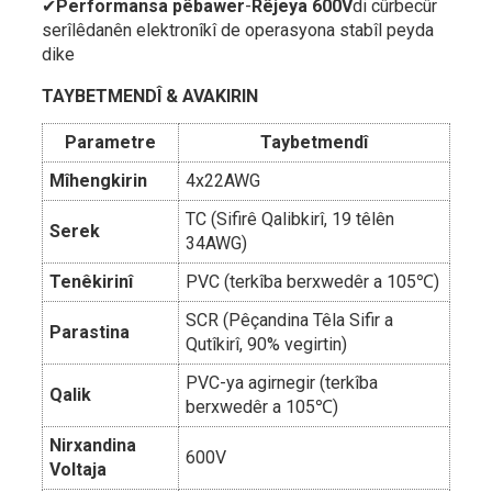
✔
Performansa pêbawer
-
Rêjeya 600V
di cûrbecûr
serîlêdanên elektronîkî de operasyona stabîl peyda
dike
TAYBETMENDÎ & AVAKIRIN
Parametre
Taybetmendî
Mîhengkirin
4x22AWG
TC (Sifirê Qalibkirî, 19 têlên
Serek
34AWG)
Tenêkirinî
PVC (terkîba berxwedêr a 105℃)
SCR (Pêçandina Têla Sifir a
Parastina
Qutîkirî, 90% vegirtin)
PVC-ya agirnegir (terkîba
Qalik
berxwedêr a 105℃)
Nirxandina
600V
Voltaja