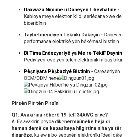
Daxwaza Nimûne û Daneyên Lihevhatinê
-
Kabloya meya elektronîkî di serlêdana xwe de
biceribînin
Taybetmendiyên Teknîkî Dakêşin
- Daneyên
performansa elektrîkê yên bêkêmasî bistînin
Bi Tîma Endezyariyê ya Me re Têkilî Daynin
-
Pêdiviyên xwe yên têlên elektronîkî nîqaş bikin
Pêşniyara Pêşbazîyê Bistînin
- Çareseriyên
OEM/ODM hene
Pirsên Pir tên Pirsîn
Q1: Avakirina rêberê 19-telî 34AWG çi ye?
A: Ev avakirin peyda dike
nermbûneke hêja di
heman demê de kapasîteya hilgirtina niha ya têr
diparêze
, ku ew ji bo sepanên elektronîkî îdeal dike