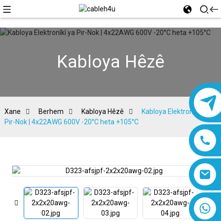
Kabloya Hêzê
Xane
Berhem
Kabloya Hêzê
Kabloya Elektronîkî ya
Pir-Nok | 4x22AWG 600V -20°C heta +105°C
8618019377761