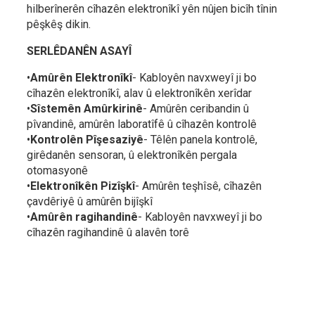
hilberînerên cîhazên elektronîkî yên nûjen bicîh tînin
pêşkêş dikin.
SERLÊDANÊN ASAYÎ
•
Amûrên Elektronîkî
- Kabloyên navxweyî ji bo
cîhazên elektronîkî, alav û elektronîkên xerîdar
•
Sîstemên Amûrkirinê
- Amûrên ceribandin û
pîvandinê, amûrên laboratîfê û cîhazên kontrolê
•
Kontrolên Pîşesaziyê
- Têlên panela kontrolê,
girêdanên sensoran, û elektronîkên pergala
otomasyonê
•
Elektronîkên Pizîşkî
- Amûrên teşhîsê, cîhazên
çavdêriyê û amûrên bijîşkî
•
Amûrên ragihandinê
- Kabloyên navxweyî ji bo
cîhazên ragihandinê û alavên torê