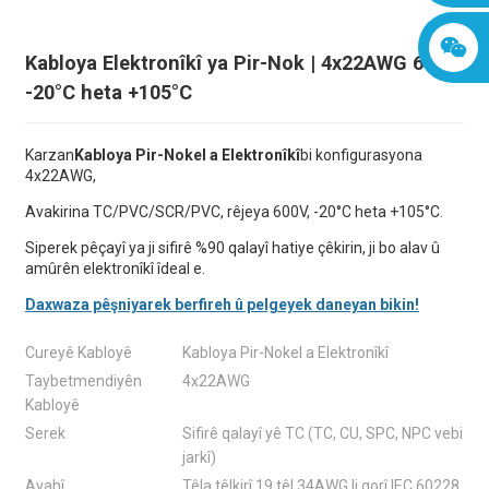
Kabloya Elektronîkî ya Pir-Nok | 4x22AWG 600V
-20°C heta +105°C
Karzan
Kabloya Pir-Nokel a Elektronîkî
bi konfigurasyona
4x22AWG,
Avakirina TC/PVC/SCR/PVC, rêjeya 600V, -20°C heta +105°C.
Siperek pêçayî ya ji sifirê %90 qalayî hatiye çêkirin, ji bo alav û
amûrên elektronîkî îdeal e.
Daxwaza pêşniyarek berfireh û pelgeyek daneyan bikin!
Cureyê Kabloyê
Kabloya Pir-Nokel a Elektronîkî
Taybetmendiyên
4x22AWG
Kabloyê
Serek
Sifirê qalayî yê TC (TC, CU, SPC, NPC vebi
jarkî)
Avahî
Têla têlkirî 19 têl 34AWG li gorî IEC 60228,