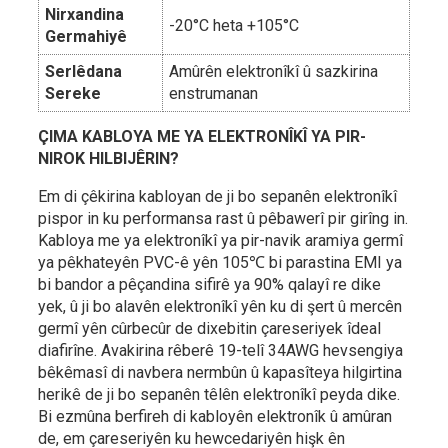
Nirxandina
-20°C heta +105°C
Germahiyê
Serlêdana
Amûrên elektronîkî û sazkirina
Sereke
enstrumanan
ÇIMA KABLOYA ME YA ELEKTRONÎKÎ YA PIR-
NIROK HILBIJÊRIN?
Em di çêkirina kabloyan de ji bo sepanên elektronîkî
pispor in ku performansa rast û pêbawerî pir girîng in.
Kabloya me ya elektronîkî ya pir-navik aramiya germî
ya pêkhateyên PVC-ê yên 105℃ bi parastina EMI ya
bi bandor a pêçandina sifirê ya 90% qalayî re dike
yek, û ji bo alavên elektronîkî yên ku di şert û mercên
germî yên cûrbecûr de dixebitin çareseriyek îdeal
diafirîne. Avakirina rêberê 19-telî 34AWG hevsengiya
bêkêmasî di navbera nermbûn û kapasîteya hilgirtina
herikê de ji bo sepanên têlên elektronîkî peyda dike.
Bi ezmûna berfireh di kabloyên elektronîk û amûran
de, em çareseriyên ku hewcedariyên hişk ên