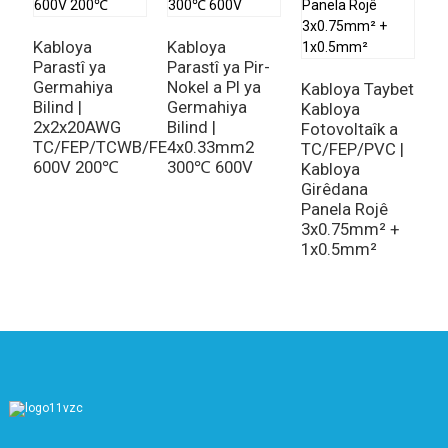
Kabloya
Kabloya
K
Parastî ya
Parastî ya Pir-
G
Germahiya
Nokel a PI ya
B
Kabloya Taybet
Bilind |
Germahiya
N
Kabloya
2x2x20AWG
Bilind |
2
Fotovoltaîk a
TC/FEP/TCWB/FEP
4x0.33mm2
S
TC/FEP/PVC |
600V 200℃
300℃ 600V
-
Kabloya
Girêdana
Panela Rojê
3x0.75mm² +
1x0.5mm²