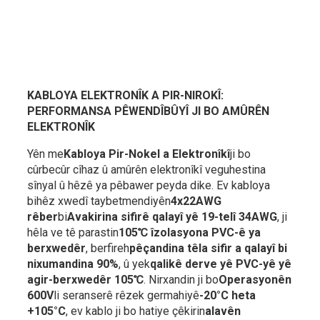
KABLOYA ELEKTRONÎK A PIR-NIROKÎ:
PERFORMANSA PÊWENDÎBÛYÎ JI BO AMÛRÊN
ELEKTRONÎK
Yên me
Kabloya Pir-Nokel a Elektronîkî
ji bo
cûrbecûr cîhaz û amûrên elektronîkî veguhestina
sînyal û hêzê ya pêbawer peyda dike. Ev kabloya
bihêz xwedî taybetmendiyên
4x22AWG
rêber
bi
Avakirina sifirê qalayî yê 19-telî 34AWG
, ji
hêla ve tê parastin
105℃ îzolasyona PVC-ê ya
berxwedêr
, berfireh
pêçandina têla sifir a qalayî bi
nixumandina 90%
, û yek
qalikê derve yê PVC-yê yê
agir-berxwedêr 105℃
. Nirxandin ji bo
Operasyonên
600V
li seranserê rêzek germahiyê
-20°C heta
+105°C
, ev kablo ji bo hatiye çêkirin
alavên