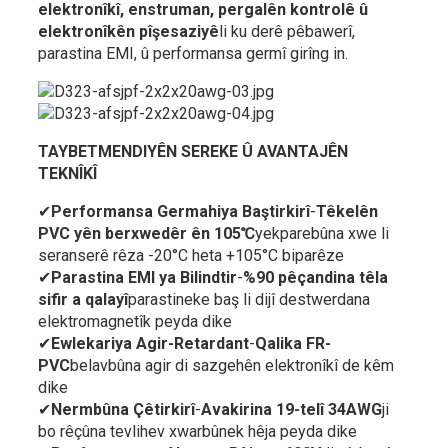
elektronîkî, enstruman, pergalên kontrolê û
elektronîkên pîşesaziyê
li ku derê pêbawerî,
parastina EMI, û performansa germî girîng in.
TAYBETMENDIYÊN SEREKE Û AVANTAJÊN
TEKNÎKÎ
✔
Performansa Germahiya Baştirkirî
-
Têkelên
PVC yên berxwedêr ên 105℃
yekparebûna xwe li
seranserê rêza -20°C heta +105°C biparêze
✔
Parastina EMI ya Bilindtir
-
%90 pêçandina têla
sifir a qalayî
parastineke baş li dijî destwerdana
elektromagnetîk peyda dike
✔
Ewlekariya Agir-Retardant
-
Qalika FR-
PVC
belavbûna agir di sazgehên elektronîkî de kêm
dike
✔
Nermbûna Çêtirkirî
-
Avakirina 19-telî 34AWG
ji
bo rêçûna tevlihev xwarbûnek hêja peyda dike