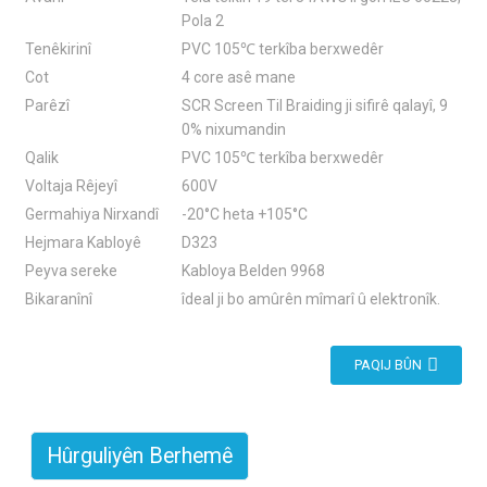
Pola 2
Tenêkirinî
PVC 105℃ terkîba berxwedêr
Cot
4 core asê mane
Parêzî
SCR Screen Til Braiding ji sifirê qalayî, 9
0% nixumandin
Qalik
PVC 105℃ terkîba berxwedêr
Voltaja Rêjeyî
600V
Germahiya Nirxandî
-20°C heta +105°C
Hejmara Kabloyê
D323
Peyva sereke
Kabloya Belden 9968
Bikaranînî
îdeal ji bo amûrên mîmarî û elektronîk.
PAQIJ BÛN
Hûrguliyên Berhemê