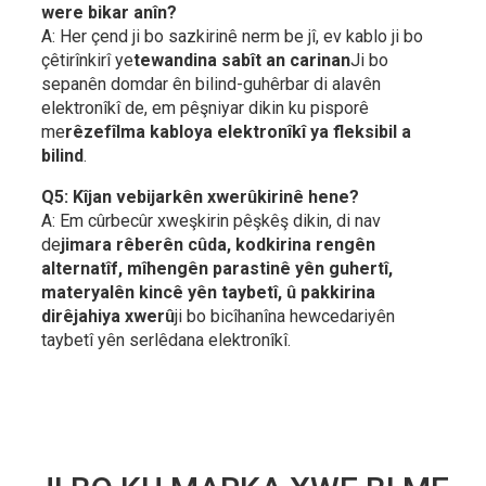
were bikar anîn?
A: Her çend ji bo sazkirinê nerm be jî, ev kablo ji bo
çêtirînkirî ye
tewandina sabît an carinan
Ji bo
sepanên domdar ên bilind-guhêrbar di alavên
elektronîkî de, em pêşniyar dikin ku pisporê
me
rêzefîlma kabloya elektronîkî ya fleksibil a
bilind
.
Q5: Kîjan vebijarkên xwerûkirinê hene?
A: Em cûrbecûr xweşkirin pêşkêş dikin, di nav
de
jimara rêberên cûda, kodkirina rengên
alternatîf, mîhengên parastinê yên guhertî,
materyalên kincê yên taybetî, û pakkirina
dirêjahiya xwerû
ji bo bicîhanîna hewcedariyên
taybetî yên serlêdana elektronîkî.