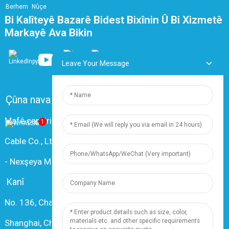
Berhem
Nûçe
Bi Kalîteyê Bazarê Bidest Bixînin Û Bi Xizmetê
Markayê Ava Bikin
Leave Your Message
Çûna nava
Pirsên Pir tên Pirsîn
Paqij bûn
Mafê çapkirinê © 2024 Shanghai Dingzun Electric &
1
Cable Co., Ltd. Hemû maf parastî ne.
-
Nexşeya Malperê
-
Resource
Kanî
No. 136, Changxiang Rd., Nanxiang Town, 201802,
Shanghai, Chinaîn