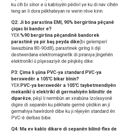
ku cîh bi sînor e û kabloyên pêdivî ye ku di nav cîhên
teng an li dora pêkhateyan re werin rêve kirin.
Q2: Ji bo parastina EMI, 90% bergirtina pêçanê
çiqas bi bandor e?
YEK:
%90 bergirtina pêçandinê bandorek
parastinê ya pir baş peyda dike
(bi gelemperî
lawazbûna 80-90dB), parastinek girîng li dijî
destwerdana elektromagnetîk di piraniya jîngehên
elektronîkî û pîşesaziyê de pêşkêş dike.
P3: Çima li şûna PVC-ya standard PVC-ya
berxwedêr a 105℃ bikar bînin?
YEK:
PVC-ya berxwedêr a 105℃ taybetmendiyên
mekanîkî û elektrîkî di germahiyên bilindtir de
diparêze
, pêşî li nermbûn an xirabûna îzolasyonê
digire di sepanên ku pêkhate germê çêdikin an jî
germahiya hawîrdorê dibe ku ji rêjeyên standard ên
PVC-ê derbas bibe.
Q4: Ma ev kablo dikare di sepanên bilind-flex de