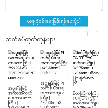
ယခု စုံစမ်းမေးမြန်းရန် ပေးပို့ပါ
ဆက်စပ်ထုတ်ကုန်များ
အပူချိန်မြင့် PI
ဘက်စုံ Cores
အပူချိန်မြင့်
အ
အကာအကွယ်
အကာအကွယ်
က
စိတ်ကြိုက်ကြိုး
ကြိုး |
ပေးထားသော
အပ
TC/FEP/PVC
4x0.33mm2
ကြိုး |
ကြ
ဓာတ်အားကြိုး |
300℃ 600V
2x2x20AWG
2
3x0.75mm² +