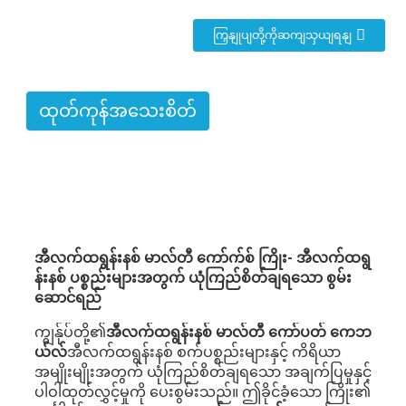
ကြှနျုပျတို့ကိုဆကျသှယျရနျ
ထုတ်ကုန်အသေးစိတ်
အီလက်ထရွန်းနစ် မာလ်တီ ကော်က်စ် ကြိုး- အီလက်ထရွ
န်းနစ် ပစ္စည်းများအတွက် ယုံကြည်စိတ်ချရသော စွမ်း
ဆောင်ရည်
ကျွန်ုပ်တို့၏
အီလက်ထရွန်းနစ် မာလ်တီ ကော်ပတ် ကေဘ
ယ်လ်
အီလက်ထရွန်းနစ် စက်ပစ္စည်းများနှင့် ကိရိယာ
အမျိုးမျိုးအတွက် ယုံကြည်စိတ်ချရသော အချက်ပြမှုနှင့်
ပါဝါထုတ်လွှင့်မှုကို ပေးစွမ်းသည်။ ဤခိုင်ခံ့သော ကြိုး၏