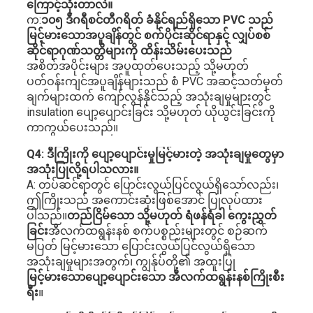
ကြောင့်သုံးတာလဲ။
က:
၁၀၅ ဒီဂရီစင်တီဂရိတ် ခံနိုင်ရည်ရှိသော PVC သည်
မြင့်မားသောအပူချိန်တွင် စက်ပိုင်းဆိုင်ရာနှင့် လျှပ်စစ်
ဆိုင်ရာဂုဏ်သတ္တိများကို ထိန်းသိမ်းပေးသည်
အစိတ်အပိုင်းများ အပူထုတ်ပေးသည့် သို့မဟုတ်
ပတ်ဝန်းကျင်အပူချိန်များသည် စံ PVC အဆင့်သတ်မှတ်
ချက်များထက် ကျော်လွန်နိုင်သည့် အသုံးချမှုများတွင်
insulation ပျော့ပျောင်းခြင်း သို့မဟုတ် ယိုယွင်းခြင်းကို
ကာကွယ်ပေးသည်။
Q4: ဒီကြိုးကို ပျော့ပျောင်းမှုမြင့်မားတဲ့ အသုံးချမှုတွေမှာ
အသုံးပြုလို့ရပါသလား။
A: တပ်ဆင်ရာတွင် ပြောင်းလွယ်ပြင်လွယ်ရှိသော်လည်း၊
ဤကြိုးသည် အကောင်းဆုံးဖြစ်အောင် ပြုလုပ်ထား
ပါသည်။
တည်ငြိမ်သော သို့မဟုတ် ရံဖန်ရံခါ ကွေးညွှတ်
ခြင်း
အီလက်ထရွန်းနစ် စက်ပစ္စည်းများတွင် စဉ်ဆက်
မပြတ် မြင့်မားသော ပြောင်းလွယ်ပြင်လွယ်ရှိသော
အသုံးချမှုများအတွက်၊ ကျွန်ုပ်တို့၏ အထူးပြု
မြင့်မားသောပျော့ပျောင်းသော အီလက်ထရွန်းနစ်ကြိုးစီး
ရီး
။