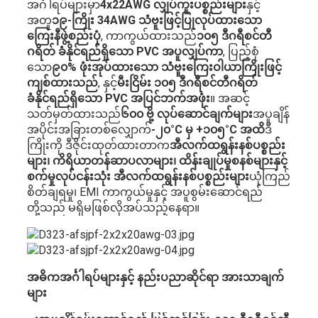
အင်္ဂါရပ်များမှာ
4x22AWG လျှပ်ကူးပစ္စည်းများ
နှင့်
အတူ
၁၉-ကြိုး 34AWG သံဗူးဖြင့်ပြုလုပ်ထားသော
ကြေးနီဖွဲ့စည်းပုံ
, ကာကွယ်ထားသည်
၁၀၅ ဒီဂရီစင်တီ
ဂရိတ် ခံနိုင်ရည်ရှိသော PVC အပူလျှပ်ကာ
, ပြည့်စုံ
သော
၉၀% ဖုံးအုပ်ထားသော သံဗူးကြေးဝါယာကြိုးဖြင့်
ကျစ်ထားသည်
, နှင့်
မီးငြိမ်း ၁၀၅ ဒီဂရီစင်တီဂရိတ်
ခံနိုင်ရည်ရှိသော PVC အပြင်ဘက်အဖုံး
။ အဆင့်
သတ်မှတ်ထားသည်
၆၀၀ ဗို့ လုပ်ဆောင်ချက်များ
အပူချိန်
အပိုင်းအခြားတစ်လျှောက်
-၂၀°C မှ +၁၀၅°C အထိ
ဒီ
ကြိုးကို ဒီဇိုင်းထုတ်ထားတာက
အီလက်ထရွန်းနစ်ပစ္စည်း
များ၊ ကိရိယာတန်ဆာပလာများ၊ ထိန်းချုပ်မှုစနစ်များနှင့်
စက်မှုလုပ်ငန်းသုံး အီလက်ထရွန်းနစ်ပစ္စည်းများ
ယုံကြည်
စိတ်ချရမှု၊ EMI ကာကွယ်မှုနှင့် အပူစွမ်းဆောင်ရည်
တို့သည် မရှိမဖြစ်လိုအပ်သည့်နေရာ။
အဓိကအင်္ဂါရပ်များနှင့် နည်းပညာဆိုင်ရာ အားသာချက်
များ