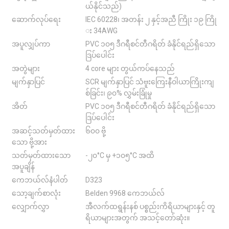
ယ်နိုင်သည်)
ဆောက်လုပ်ရေး
IEC 60228၊ အတန်း ၂ နှင့်အညီ ကြိုး ၁၉ ကြို
း 34AWG
အပူလျှပ်ကာ
PVC ၁၀၅ ဒီဂရီစင်တီဂရိတ် ခံနိုင်ရည်ရှိသော
ဒြပ်ပေါင်း
အတွဲများ
4 core များ တွယ်ကပ်နေသည်
မျက်နှာပြင်
SCR မျက်နှာပြင် သံဗူးကြေးနီဝါယာကြိုးကျ
စ်ခြင်း၊ ၉၀% လွှမ်းခြုံမှု
အိတ်
PVC ၁၀၅ ဒီဂရီစင်တီဂရိတ် ခံနိုင်ရည်ရှိသော
ဒြပ်ပေါင်း
အဆင့်သတ်မှတ်ထား
၆၀၀ ဗို့
သော ဗို့အား
သတ်မှတ်ထားသော
-၂၀°C မှ +၁၀၅°C အထိ
အပူချိန်
ကေဘယ်လ်နံပါတ်
D323
သော့ချက်စာလုံး
Belden 9968 ကေဘယ်လ်
လျှောက်လွှာ
အီလက်ထရွန်းနစ် ပစ္စည်းကိရိယာများနှင့် တူ
ရိယာများအတွက် အသင့်တော်ဆုံး။