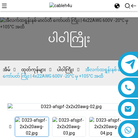
ပါဝါကြိုး
အိမ်
ထုတ်ကုန်များ
ပါဝါကြိုး
အီလက်ထရွန်းနစ် မာလ်တီ
ကော်ပတ် ကြိုး | 4x22AWG 600V -20°C မှ +105°C အထိ
၈၆၁၈၀၁၉၃၇၇၇၆၁