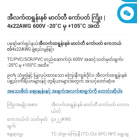
အီလက်ထရွန်းနစ် မာလ်တီ ကော်ပတ် ကြိုး |
4x22AWG 600V -20°C မှ +105°C အထိ
ပရော်ဖက်ရှင်နယ်
အီလက်ထရွန်းနစ် မာလ်တီ ကော်ပတ် ကေဘယ်
လ်
4x22AWG ဖွဲ့စည်းမှုဖြင့်၊
TC/PVC/SCR/PVC တည်ဆောက်ပုံ၊ 600V အဆင့်သတ်မှတ်ချက်၊
-20°C မှ +105°C အထိ။
၉၀% သံဗူးဖြင့် ပြုလုပ်ထားသော ကြေးနီကျစ်ဒိုင်း၊ အီလက်ထရွန်းနစ်
ပစ္စည်းကိရိယာများနှင့် တူရိယာများအတွက် အသင့်တော်ဆုံး။
အသေးစိတ် ဈေးနှုန်းနှင့် အချက်အလက်စာရွက်ကို တောင်းဆိုပါ။
ကြိုးအမျိုးအစား
အီလက်ထရွန်းနစ် မာလ်တီ ကော်ပတ် ကေဘ
ယ်လ်
ကေဘယ်လ် သတ်မှတ်
၄x၂၂AWG
ချက်
စန္ဒရားမှူး
TC သံဗူး ကြေးနီ (TC၊ CU၊ SPC၊ NPC ရွေးချ