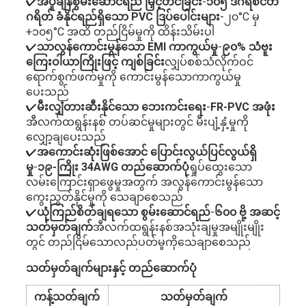
✔
အပူချိန်စွမ်းဆောင်ရည် မြှင့်တင်ခြင်း
-
၁၀၅ ဒီဂရီစင်တီ
ဂရိတ် ခံနိုင်ရည်ရှိသော PVC ဒြပ်ပေါင်းများ
-၂၀°C မှ
+၁၀၅°C အထိ တည်ငြိမ်မှုကို ထိန်းသိမ်းပါ
✔
သာလွန်ကောင်းမွန်သော EMI ကာကွယ်မှု
-
၉၀% သံဗူး
ကြေးဝါယာကြိုးဖြင့် ကျစ်ခြင်း
လျှပ်စစ်သံလိုက်ဝင်
ရောက်စွက်ဖက်မှုကို ကောင်းမွန်သောကာကွယ်မှု
ပေးသည်
✔
မီးလျှံတားဆီးနိုင်သော ဘေးကင်းရေး
-
FR-PVC အဖုံး
အီလက်ထရွန်းနစ် တပ်ဆင်မှုများတွင် မီးပျံ့နှံ့မှုကို
လျှော့ချပေးသည်
✔
အကောင်းဆုံးဖြစ်အောင် ပြောင်းလွယ်ပြင်လွယ်ရှိ
မှု
-
၁၉-ကြိုး 34AWG တည်ဆောက်ပုံ
ရှုပ်ထွေးသော
လမ်းကြောင်းရှာဖွေမှုအတွက် အလွန်ကောင်းမွန်သော
ကွေးညွှတ်နိုင်မှုကို သေချာစေသည်
✔
ယုံကြည်စိတ်ချရသော စွမ်းဆောင်ရည်
-
၆၀၀ ဗို့ အဆင့်
သတ်မှတ်ချက်
အီလက်ထရွန်းနစ်အသုံးချမှုအမျိုးမျိုး
တွင် တည်ငြိမ်သောလည်ပတ်မှုကိုသေချာစေသည်
သတ်မှတ်ချက်များနှင့် တည်ဆောက်ပုံ
ကန့်သတ်ချက်
သတ်မှတ်ချက်