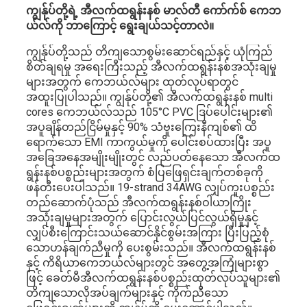
ကျွန်ုပ်တို့ရဲ့ အီလက်ထရွန်းနစ် မာလ်တီ ကော်က်စ် ကေဘ
ယ်လ်ကို ဘာကြောင့် ရွေးချယ်သင့်တာလဲ။
ကျွန်ုပ်တို့သည် တိကျသောစွမ်းဆောင်ရည်နှင့် ယုံကြည်
စိတ်ချရမှု အရေးကြီးသည့် အီလက်ထရွန်းနစ်အသုံးချမှု
များအတွက် ကေဘယ်လ်များ ထုတ်လုပ်ရာတွင်
အထူးပြုပါသည်။ ကျွန်ုပ်တို့၏ အီလက်ထရွန်းနစ် multi
cores ကေဘယ်လ်သည် 105°C PVC ဒြပ်ပေါင်းများ၏
အပူချိန်တည်ငြိမ်မှုနှင့် 90% သံဗူးကြေးနီကျစ်၏ ထိ
ရောက်သော EMI ကာကွယ်မှုကို ပေါင်းစပ်ထားပြီး အပူ
အခြေအနေအမျိုးမျိုးတွင် လည်ပတ်နေသော အီလက်ထ
ရွန်းနစ်ပစ္စည်းများအတွက် စံပြဖြေရှင်းချက်တစ်ခုကို
ဖန်တီးပေးပါသည်။ 19-strand 34AWG လျှပ်ကူးပစ္စည်း
တည်ဆောက်ပုံသည် အီလက်ထရွန်းနစ်ဝါယာကြိုး
အသုံးချမှုများအတွက် ပြောင်းလွယ်ပြင်လွယ်ရှိမှုနှင့်
လျှပ်စီးကြောင်းသယ်ဆောင်နိုင်စွမ်းအကြား ပြီးပြည့်စုံ
သောဟန်ချက်ညီမှုကို ပေးစွမ်းသည်။ အီလက်ထရွန်းနစ်
နှင့် ကိရိယာကေဘယ်လ်များတွင် အတွေ့အကြုံများစွာ
ဖြင့် ခေတ်မီအီလက်ထရွန်းနစ်ပစ္စည်းထုတ်လုပ်သူများ၏
တိကျသောလိုအပ်ချက်များနှင့် ကိုက်ညီသော