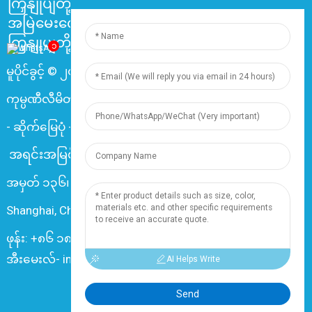
ကြှနျုပျတို့အကွောငျး
အမြဲမေးလေ့ရှိသောမေးခွန်းများ
ကြှနျုပျတို့ကိုဆကျသှယျရနျ
၁
မူပိုင်ခွင့် © ၂၀၂၄ ရှန်ဟိုင်း ဒင်ဇွန် လျှပ်စစ်နှင့် ကေဘယ်လ်
ကုမ္ပဏီလီမိတက်။ မူပိုင်ခွင့်အားလုံးကို သိမ်းဆည်းထားသည်။
-
ဆိုက်မြေပုံ
-
Resource
အရင်းအမြစ်
အမှတ် ၁၃၆၊ Changxiang Rd., Nanxiang Town, 201802,
Shanghai, China
ဖုန်း: +၈၆ ၁၈၀၁၉၃၇၇၇၆၁
အီးမေးလ်- info@dingzuncable.com
AI Helps Write
Send