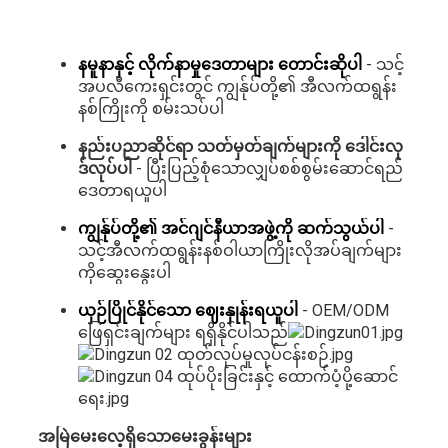
နမူနာနှင့် လိုက်နာမှုဒေတာများ တောင်းဆိုပါ
- သင့်
အပလီကေးရှင်းတွင် ကျွန်ုပ်တို့၏ အီလက်ထရွန်း
နစ်ကြိုးကို စမ်းသပ်ပါ
နည်းပညာဆိုင်ရာ သတ်မှတ်ချက်များကို ဒေါင်းလု
ဒ်လုပ်ပါ
- ပြီးပြည့်စုံသောလျှပ်စစ်စွမ်းဆောင်ရည်
ဒေတာရယူပါ
ကျွန်ုပ်တို့၏ အင်ဂျင်နီယာအဖွဲ့ကို ဆက်သွယ်ပါ
-
သင့်အီလက်ထရွန်းနစ်ဝါယာကြိုးလိုအပ်ချက်များ
ကိုဆွေးနွေးပါ
ယှဉ်ပြိုင်နိုင်သော ဈေးနှုန်းရယူပါ
- OEM/ODM
ဖြေရှင်းချက်များ ရရှိနိုင်ပါသည်
အမြဲမေးလေ့ရှိသောမေးခွန်းများ