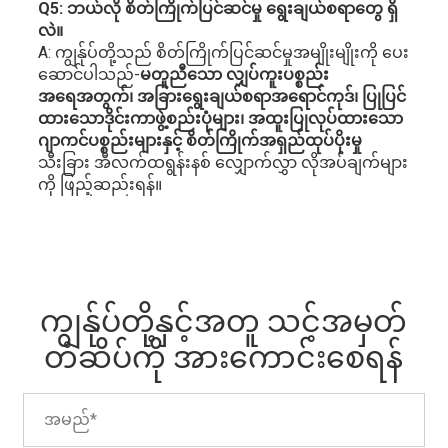
Q5: ဘယ်လို စိတ်ကြိုက်ပြင်ဆင်မှု ရွေးချယ်စရာတွေ ရှိ
လဲ။
A: ကျွန်ုပ်တို့သည် စိတ်ကြိုက်ပြင်ဆင်မှုအမျိုးမျိုးကို ပေး
ဆောင်ပါသည်-
မတူညီသော လျှပ်ကူးပစ္စည်း
အရေအတွက်၊ အခြားရွေးချယ်စရာအရောင်ကုဒ်၊ ပြုပြင်
ထားသောဒိုင်းကာဖွဲ့စည်းပုံများ၊ အထူးပြုလုပ်ထားသော
ဂျာကင်ပစ္စည်းများနှင့် စိတ်ကြိုက်အရှည်ထုပ်ပိုးမှု
သီးခြား အီလက်ထရွန်းနစ် လျှောက်လွှာ လိုအပ်ချက်များ
ကို ဖြည့်ဆည်းရန်။
ကျွန်ုပ်တို့နှင့်အတူ သင့်အမှတ်
တံဆိပ်ကို အားကောင်းစေရန်