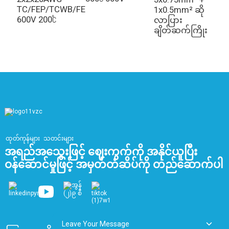
TC/FEP/TCWB/FEP
S
1x0.5mm² ဆို
600V 200℃
-
လာပြား
ချိတ်ဆက်ကြိုး
ထုတ်ကုန်များ
သတင်းများ
အရည်အသွေးဖြင့် ဈေးကွက်ကို အနိုင်ယူပြီး
ဝန်ဆောင်မှုဖြင့် အမှတ်တံဆိပ်ကို တည်ဆောက်ပါ
Leave Your Message