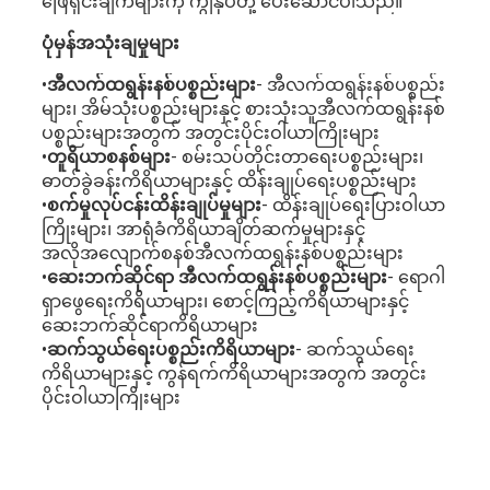
ဖြေရှင်းချက်များကို ကျွန်ုပ်တို့ ပေးဆောင်ပါသည်။
ပုံမှန်အသုံးချမှုများ
•
အီလက်ထရွန်းနစ်ပစ္စည်းများ
- အီလက်ထရွန်းနစ်ပစ္စည်း
များ၊ အိမ်သုံးပစ္စည်းများနှင့် စားသုံးသူအီလက်ထရွန်းနစ်
ပစ္စည်းများအတွက် အတွင်းပိုင်းဝါယာကြိုးများ
•
တူရိယာစနစ်များ
- စမ်းသပ်တိုင်းတာရေးပစ္စည်းများ၊
ဓာတ်ခွဲခန်းကိရိယာများနှင့် ထိန်းချုပ်ရေးပစ္စည်းများ
•
စက်မှုလုပ်ငန်းထိန်းချုပ်မှုများ
- ထိန်းချုပ်ရေးပြားဝါယာ
ကြိုးများ၊ အာရုံခံကိရိယာချိတ်ဆက်မှုများနှင့်
အလိုအလျောက်စနစ်အီလက်ထရွန်းနစ်ပစ္စည်းများ
•
ဆေးဘက်ဆိုင်ရာ အီလက်ထရွန်းနစ်ပစ္စည်းများ
- ရောဂါ
ရှာဖွေရေးကိရိယာများ၊ စောင့်ကြည့်ကိရိယာများနှင့်
ဆေးဘက်ဆိုင်ရာကိရိယာများ
•
ဆက်သွယ်ရေးပစ္စည်းကိရိယာများ
- ဆက်သွယ်ရေး
ကိရိယာများနှင့် ကွန်ရက်ကိရိယာများအတွက် အတွင်း
ပိုင်းဝါယာကြိုးများ