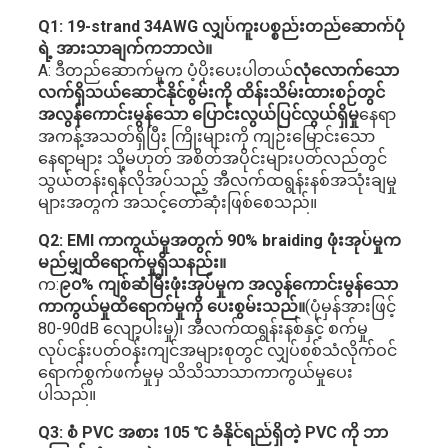
Q1: 19-strand 34AWG လျှပ်ကူးပစ္စည်းတည်ဆောက်ပုံ
ရဲ့ အားသာချက်ကဘာလဲ။
A: ဒီတည်ဆောက်မှုက ပံ့ပိုးပေးပါတယ်
လုံလောက်သော
လက်ရှိသယ်ဆောင်နိုင်စွမ်းကို ထိန်းသိမ်းထားစဉ်တွင်
အလွန်ကောင်းမွန်သော ပြောင်းလွယ်ပြင်လွယ်ရှိမှု
နေရာ
အကန့်အသတ်ရှိပြီး ကြိုးများကို ကျဉ်းမြောင်းသော
နေရာများ သို့မဟုတ် အစိတ်အပိုင်းများပတ်လည်တွင်
သွယ်တန်းရန်လိုအပ်သည့် အီလက်ထရွန်းနစ်အသုံးချမှု
များအတွက် အသင့်တော်ဆုံးဖြစ်စေသည်။
Q2: EMI ကာကွယ်မှုအတွက် 90% braiding ဖုံးအုပ်မှုက
မည်မျှထိရောက်မှုရှိသနည်း။
က:
၉၀% ကျစ်ဆံမြီးဖုံးအုပ်မှုက အလွန်ကောင်းမွန်သော
ကာကွယ်မှုထိရောက်မှုကို ပေးစွမ်းသည်။
(ပုံမှန်အားဖြင့်
80-90dB လျော့ပါးမှု)၊ အီလက်ထရွန်းနစ်နှင့် စက်မှု
လုပ်ငန်းပတ်ဝန်းကျင်အများစုတွင် လျှပ်စစ်သံလိုက်ဝင်
ရောက်စွက်ဖက်မှုမှ သိသိသာသာကာကွယ်မှုပေး
ပါသည်။
Q3: စံ PVC အစား 105 ℃ ခံနိုင်ရည်ရှိတဲ့ PVC ကို ဘာ