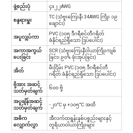
ဖွဲ့စည်းပုံ
၄x၂၂AWG
TC (သံဗူးကြေးနီ၊ 34AWG ကြိုး ၁၉
စန္ဒရားမှူး
ချောင်း)
PVC (၁၀၅ ဒီဂရီစင်တီဂရိတ်
အပူလျှပ်ကာ
ခံနိုင်ရည်ရှိသော ဒြပ်ပေါင်း)
အကာအကွယ်
SCR (သံဗူးကြေးနီဝါယာကြိုးကျစ်
ပေးခြင်း
ခြင်း၊ ၉၀% ဖုံးအုပ်ခြင်း)
မီးငြိမ်း PVC (၁၀၅ ဒီဂရီစင်တီ
အိတ်
ဂရိတ် ခံနိုင်ရည်ရှိသော ဒြပ်ပေါင်း)
ဗို့အား အဆင့်
၆၀၀ ဗို့
သတ်မှတ်ချက်
အပူချိန်အဆင့်
-၂၀°C မှ +၁၀၅°C အထိ
သတ်မှတ်ချက်
အဓိက
အီလက်ထရွန်းနစ်ပစ္စည်းများနှင့်
လျှောက်လွှာ
တူရိယာဝါယာကြိုးများ