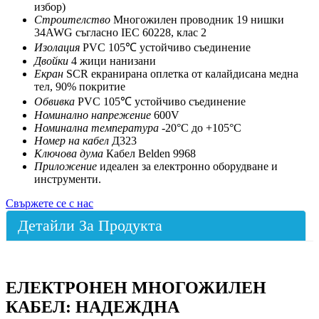
избор)
Строителство
Многожилен проводник 19 нишки
34AWG съгласно IEC 60228, клас 2
Изолация
PVC 105℃ устойчиво съединение
Двойки
4 жици нанизани
Екран
SCR екранирана оплетка от калайдисана медна
тел, 90% покритие
Обвивка
PVC 105℃ устойчиво съединение
Номинално напрежение
600V
Номинална температура
-20°C до +105°C
Номер на кабел
Д323
Ключова дума
Кабел Belden 9968
Приложение
идеален за електронно оборудване и
инструменти.
Свържете се с нас
Детайли За Продукта
ЕЛЕКТРОНЕН МНОГОЖИЛЕН
КАБЕЛ: НАДЕЖДНА