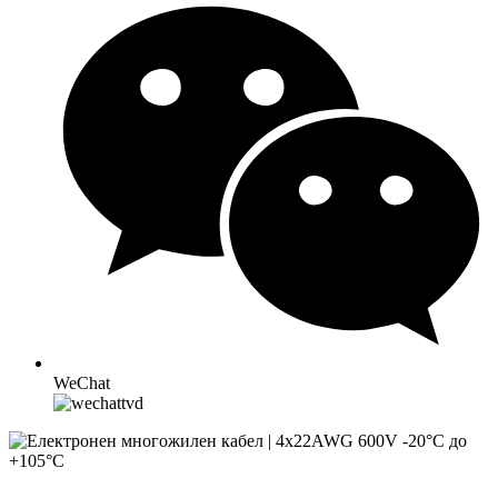
WeChat
Захранващ