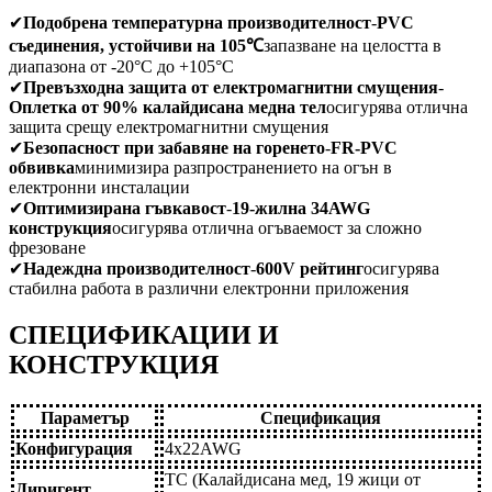
✔
Подобрена температурна производителност
-
PVC
съединения, устойчиви на 105℃
запазване на целостта в
диапазона от -20°C до +105°C
✔
Превъзходна защита от електромагнитни смущения
-
Оплетка от 90% калайдисана медна тел
осигурява отлична
защита срещу електромагнитни смущения
✔
Безопасност при забавяне на горенето
-
FR-PVC
обвивка
минимизира разпространението на огън в
електронни инсталации
✔
Оптимизирана гъвкавост
-
19-жилна 34AWG
конструкция
осигурява отлична огъваемост за сложно
фрезоване
✔
Надеждна производителност
-
600V рейтинг
осигурява
стабилна работа в различни електронни приложения
СПЕЦИФИКАЦИИ И
КОНСТРУКЦИЯ
Параметър
Спецификация
Конфигурация
4x22AWG
TC (Калайдисана мед, 19 жици от
Диригент