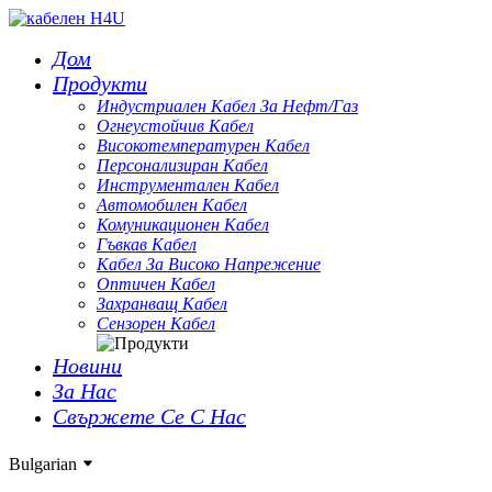
Дом
Продукти
Индустриален Кабел За Нефт/газ
Огнеустойчив Кабел
Високотемпературен Кабел
Персонализиран Кабел
Инструментален Кабел
Автомобилен Кабел
Комуникационен Кабел
Гъвкав Кабел
Кабел За Високо Напрежение
Оптичен Кабел
Захранващ Кабел
Сензорен Кабел
Новини
За Нас
Свържете Се С Нас
Bulgarian