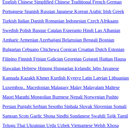
English
Chinese Simplified
Chinese Traditional
French
German
Portuguese
Spanish
Russian
Japanese
Korean
Arabic
Irish
Greek
Turkish
Italian
Danish
Romanian
Indonesian
Czech
Afrikaans
Swedish
Polish
Basque
Catalan
Esperanto
Hindi
Lao
Albanian
Amharic
Armenian
Azerbaijani
Belarusian
Bengali
Bosnian
Bulgarian
Cebuano
Chichewa
Corsican
Croatian
Dutch
Estonian
Filipino
Finnish
Frisian
Galician
Georgian
Gujarati
Haitian
Hausa
Hawaiian
Hebrew
Hmong
Hungarian
Icelandic
Igbo
Javanese
Kannada
Kazakh
Khmer
Kurdish
Kyrgyz
Latin
Latvian
Lithuanian
Luxembou..
Macedonian
Malagasy
Malay
Malayalam
Maltese
Maori
Marathi
Mongolian
Burmese
Nepali
Norwegian
Pashto
Persian
Punjabi
Serbian
Sesotho
Sinhala
Slovak
Slovenian
Somali
Samoan
Scots Gaelic
Shona
Sindhi
Sundanese
Swahili
Tajik
Tamil
Telugu
Thai
Ukrainian
Urdu
Uzbek
Vietnamese
Welsh
Xhosa