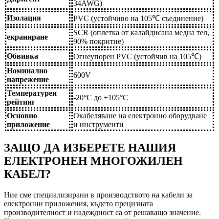
34AWG)
Изолация
PVC (устойчиво на 105℃ съединение)
SCR (оплетка от калайдисана медна тел,
екраниране
90% покритие)
Обвивка
Огнеупорен PVC (устойчив на 105℃)
Номинално
600V
напрежение
Температурен
-20°C до +105°C
рейтинг
Основно
Окабеляване на електронно оборудване
приложение
и инструменти
ЗАЩО ДА ИЗБЕРЕТЕ НАШИЯ
ЕЛЕКТРОНЕН МНОГОЖИЛЕН
КАБЕЛ?
Ние сме специализирани в производството на кабели за
електронни приложения, където прецизната
производителност и надеждност са от решаващо значение.