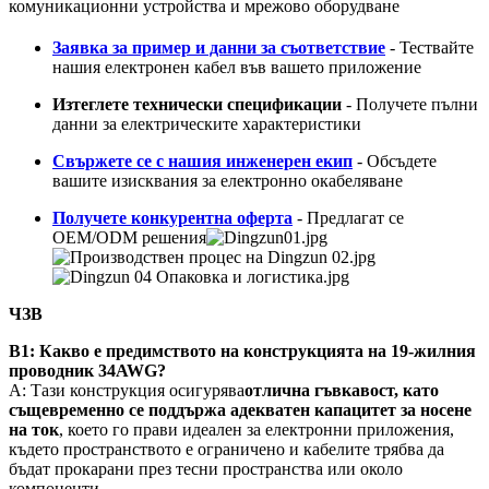
комуникационни устройства и мрежово оборудване
Заявка за пример и данни за съответствие
- Тествайте
нашия електронен кабел във вашето приложение
Изтеглете технически спецификации
- Получете пълни
данни за електрическите характеристики
Свържете се с нашия инженерен екип
- Обсъдете
вашите изисквания за електронно окабеляване
Получете конкурентна оферта
- Предлагат се
OEM/ODM решения
ЧЗВ
В1: Какво е предимството на конструкцията на 19-жилния
проводник 34AWG?
A: Тази конструкция осигурява
отлична гъвкавост, като
същевременно се поддържа адекватен капацитет за носене
на ток
, което го прави идеален за електронни приложения,
където пространството е ограничено и кабелите трябва да
бъдат прокарани през тесни пространства или около
компоненти.