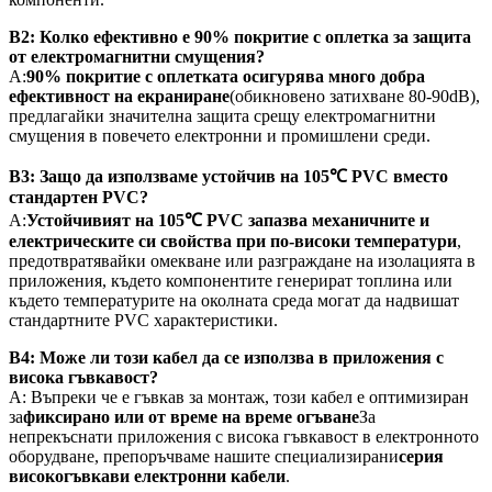
В2: Колко ефективно е 90% покритие с оплетка за защита
от електромагнитни смущения?
А:
90% покритие с оплетката осигурява много добра
ефективност на екраниране
(обикновено затихване 80-90dB),
предлагайки значителна защита срещу електромагнитни
смущения в повечето електронни и промишлени среди.
В3: Защо да използваме устойчив на 105℃ PVC вместо
стандартен PVC?
А:
Устойчивият на 105℃ PVC запазва механичните и
електрическите си свойства при по-високи температури
,
предотвратявайки омекване или разграждане на изолацията в
приложения, където компонентите генерират топлина или
където температурите на околната среда могат да надвишат
стандартните PVC характеристики.
В4: Може ли този кабел да се използва в приложения с
висока гъвкавост?
A: Въпреки че е гъвкав за монтаж, този кабел е оптимизиран
за
фиксирано или от време на време огъване
За
непрекъснати приложения с висока гъвкавост в електронното
оборудване, препоръчваме нашите специализирани
серия
високогъвкави електронни кабели
.