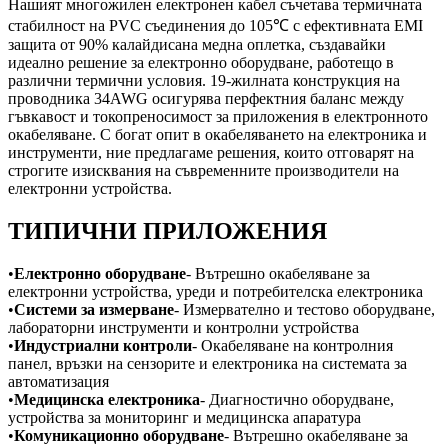
Нашият многожилен електронен кабел съчетава термичната
стабилност на PVC съединения до 105℃ с ефективната EMI
защита от 90% калайдисана медна оплетка, създавайки
идеално решение за електронно оборудване, работещо в
различни термични условия. 19-жилната конструкция на
проводника 34AWG осигурява перфектния баланс между
гъвкавост и токопреносимост за приложения в електронното
окабеляване. С богат опит в окабеляването на електроника и
инструменти, ние предлагаме решения, които отговарят на
строгите изисквания на съвременните производители на
електронни устройства.
ТИПИЧНИ ПРИЛОЖЕНИЯ
•
Електронно оборудване
- Вътрешно окабеляване за
електронни устройства, уреди и потребителска електроника
•
Системи за измерване
- Измервателно и тестово оборудване,
лабораторни инструменти и контролни устройства
•
Индустриални контроли
- Окабеляване на контролния
панел, връзки на сензорите и електроника на системата за
автоматизация
•
Медицинска електроника
- Диагностично оборудване,
устройства за мониторинг и медицинска апаратура
•
Комуникационно оборудване
- Вътрешно окабеляване за