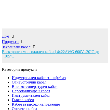
кабел
Дом
Продукти
Захранващ кабел
Електронен многожилен кабел | 4x22AWG 600V -20°C до
+105°C
Категории продукти
Индустриален кабел за нефт/газ
Огнеустойчив кабел
Високотемпературен кабел
Персонализиран кабел
Инструментален кабел
Гъвкав кабел
Кабел за високо напрежение
Оптичен кабел