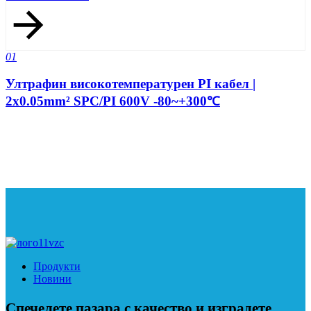
01
Ултрафин високотемпературен PI кабел |
2x0.05mm² SPC/PI 600V -80~+300℃
Продукти
Новини
Спечелете пазара с качество и изградете