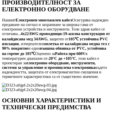
ПРОИЗВОДИТЕЛНОСТ ЗА
ЕЛЕКТРОННО ОБОРУДВАНЕ
Нашият
Електронен многожилен кабел
Осигурява надеждно
предаване на сигнал и захранване за широка гама от
електронни устройства и инструменти. Този здрав кабел се
отличава...
4x22AWG проводници
с
19-жилна конструкция от
калайдисана мед 34AWG
, защитен от
105℃ устойчива PVC
изолация
, изчерпателен
оплетка от калайдисана медна тел с
90% покритие
и един
външна обвивка от PVC, устойчива
на горене до 105℃
Оценено за
Работа при 600V
в
температурен диапазон от
-20°C до +105°C
, този кабел е
проектиран за
електронно оборудване, инструменти,
системи за управление и промишлена електроника
където
надеждността, защитата от електромагнитни смущения и
термичните характеристики са от съществено значение.
ОСНОВНИ ХАРАКТЕРИСТИКИ И
ТЕХНИЧЕСКИ ПРЕДИМСТВА