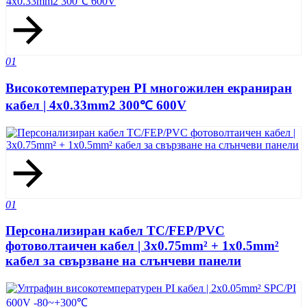
01
Високотемпературен PI многожилен екраниран
кабел | 4x0.33mm2 300℃ 600V
01
Персонализиран кабел TC/FEP/PVC
фотоволтаичен кабел | 3x0.75mm² + 1x0.5mm²
кабел за свързване на слънчеви панели