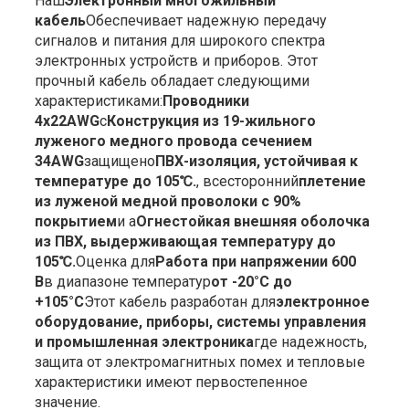
Наш
Электронный многожильный
кабель
Обеспечивает надежную передачу
сигналов и питания для широкого спектра
электронных устройств и приборов. Этот
прочный кабель обладает следующими
характеристиками:
Проводники
4x22AWG
с
Конструкция из 19-жильного
луженого медного провода сечением
34AWG
защищено
ПВХ-изоляция, устойчивая к
температуре до 105℃.
, всесторонний
плетение
из луженой медной проволоки с 90%
покрытием
и а
Огнестойкая внешняя оболочка
из ПВХ, выдерживающая температуру до
105℃.
Оценка для
Работа при напряжении 600
В
в диапазоне температур
от -20°C до
+105°C
Этот кабель разработан для
электронное
оборудование, приборы, системы управления
и промышленная электроника
где надежность,
защита от электромагнитных помех и тепловые
характеристики имеют первостепенное
значение.