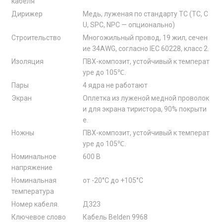
кабеля
Дирижер
Медь, луженая по стандарту TC (TC, C
U, SPC, NPC — опционально)
Строительство
Многожильный провод, 19 жил, сечен
ие 34AWG, согласно IEC 60228, класс 2.
Изоляция
ПВХ-композит, устойчивый к температ
уре до 105℃.
Пары
4 ядра не работают
Экран
Оплетка из луженой медной проволок
и для экрана тиристора, 90% покрыти
е.
Ножны
ПВХ-композит, устойчивый к температ
уре до 105℃.
Номинальное
600 В
напряжение
Номинальная
от -20°C до +105°C
температура
Номер кабеля.
Д323
Ключевое слово
Кабель Belden 9968