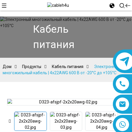
Кабель
питания
Дом
Продукты
Кабель питания
Электронный
многожильный кабель | 4x22AWG 600 В от -20°C до +105°C
8618019377761