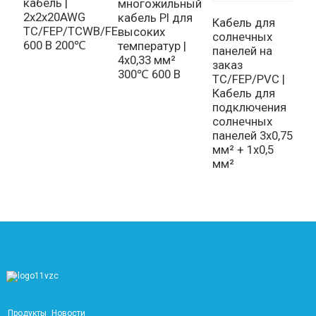
кабель |
многожильный
2
2x2x20AWG
кабель PI для
S
Кабель для
TC/FEP/TCWB/FEP
высоких
-
солнечных
600 В 200℃
температур |
панелей на
4x0,33 мм²
заказ
300℃ 600 В
TC/FEP/PVC |
Кабель для
подключения
солнечных
панелей 3x0,75
мм² + 1x0,5
мм²
Продукты
Новости