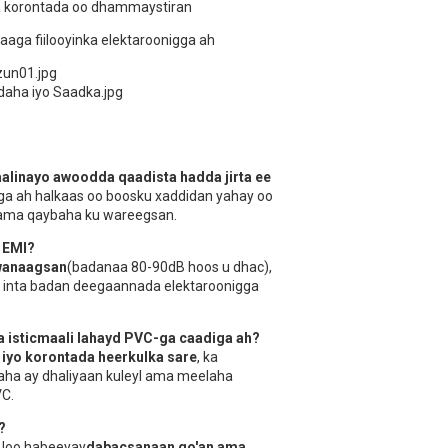
a korontada oo dhammaystiran
aga fiilooyinka elektaroonigga ah
laalinayo awoodda qaadista hadda jirta ee
gga ah halkaas oo boosku xaddidan yahay oo
ah ama qaybaha ku wareegsan.
a EMI?
 wanaagsan
(badanaa 80-90dB hoos u dhac),
 ee inta badan deegaannada elektaroonigga
ka isticmaali lahayd PVC-ga caadiga ah?
 iyo korontada heerkulka sare
, ka
baha ay dhaliyaan kuleyl ama meelaha
VC.
?
a loo habeeyay
dabacsanaan go'an ama