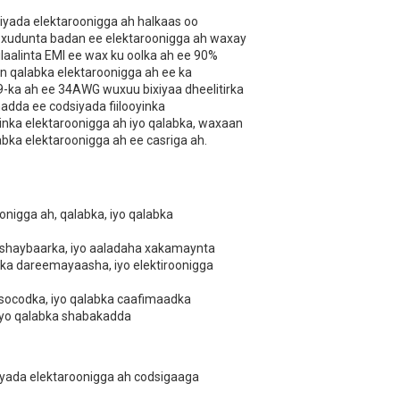
siyada elektaroonigga ah halkaas oo
da xudunta badan ee elektaroonigga ah waxay
ilaalinta EMI ee wax ku oolka ah ee 90%
n qalabka elektaroonigga ah ee ka
-ka ah ee 34AWG wuxuu bixiyaa dheelitirka
dda ee codsiyada fiilooyinka
yinka elektaroonigga ah iyo qalabka, waxaan
bka elektaroonigga ah ee casriga ah.
oonigga ah, qalabka, iyo qalabka
a shaybaarka, iyo aaladaha xakamaynta
irka dareemayaasha, iyo elektiroonigga
 socodka, iyo qalabka caafimaadka
 iyo qalabka shabakadda
adayada elektaroonigga ah codsigaaga