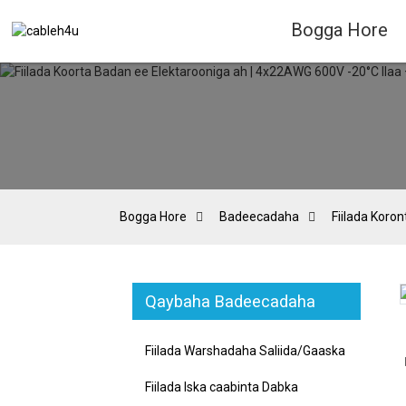
Bogga Hore
Bogga Hore
Badeecadaha
Fiilada Koro
Qaybaha Badeecadaha
Loading...
Loading...
Fiilada Warshadaha Saliida/Gaaska
Fiilada Iska caabinta Dabka