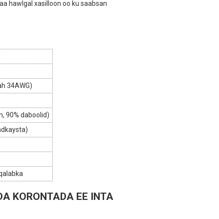
aa hawlgal xasilloon oo ku saabsan
 ah 34AWG)
n, 90% daboolid)
adkaysta)
 qalabka
A KORONTADA EE INTA