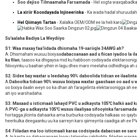
Soo dejiso Tilmaamaha Farsamada
- Hel xogta waxqabadk
La xiriir Kooxdayada Injineerinka
- Ka wada hadal shuruudaha
Hel Qiimayn Tartan
- Xalalka OEM/ODM ee la heli karo
Su'aalaha Badiya La Weydiiyo
S1: Waa maxay faa'iidada dhismaha 19-xariiqle 34AWG ah?
A: Dhismahani wuxuu bixiyaa
dabacsanaan aad u fiican iyadoo la i
ku filan
, taasoo ka dhigaysa mid ku habboon codsiyada elektarooni
fiilooyinku u baahan yihiin in lagu dhex maro meelaha cidhiidhiga 
S2: Sidee bay waxtar u leedahay 90% daboolida tidcan ee ilaalint
A:
Daboolka tidcan 90% wuxuu bixiyaa waxtar gaashaan oo aad u
oo bixiya ilaalin weyn oo ka dhan ah faragelinta elektaroonigga ah
ah iyo warshadaha.
S3: Maxaad u isticmaali lahayd PVC u adkaysta 105℃ halkii aad 
A:
PVC-ga u adkaysta 105℃ wuxuu ilaaliyaa sifooyinka farsamada
hortagga jilcinta dahaarka ama burburka codsiyada halkaas oo qay
heerkulka deegaanku uu ka sarreyn karo qiimeynta caadiga ah ee P
S4: Fiiladan ma loo isticmaali karaa codsiyada dabacsan ee sare
A: In kasta oo dabacsanaan loogu talagalay rakibidda, fiiladan waxa