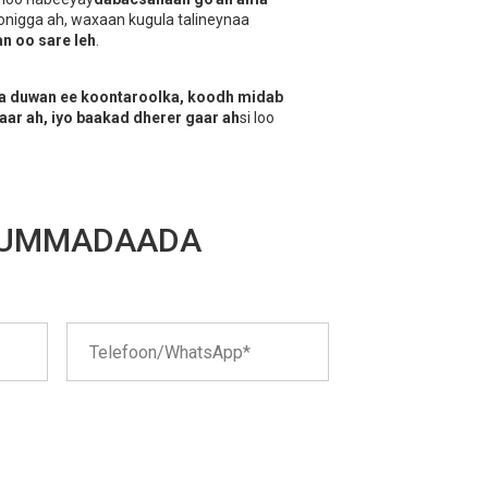
onigga ah, waxaan kugula talineynaa
an oo sare leh
.
la duwan ee koontaroolka, koodh midab
aar ah, iyo baakad dherer gaar ah
si loo
 SUMMADAADA