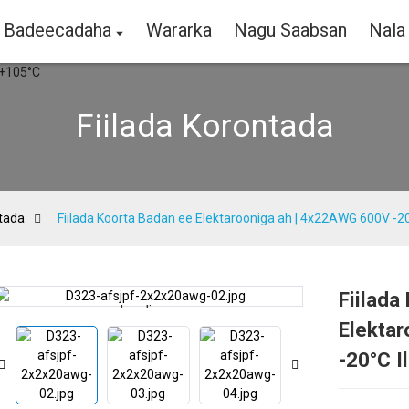
Badeecadaha
Wararka
Nagu Saabsan
Nala 
Fiilada Korontada
ntada
Fiilada Koorta Badan ee Elektarooniga ah | 4x22AWG 600V -20
Fiilada
Loading...
Loading...
Elekta
-20°C I