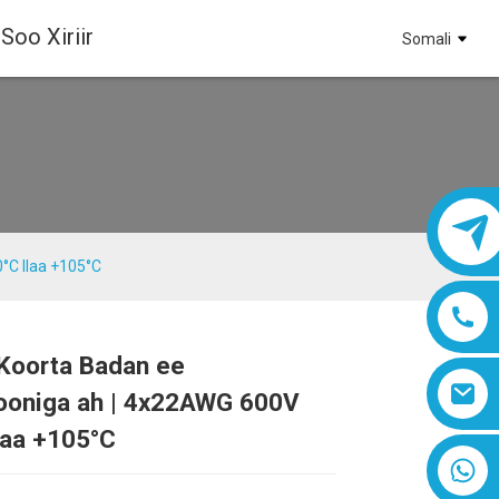
Soo Xiriir
Somali
°C Ilaa +105°C
 Koorta Badan ee
Loading...
Loading...
Loading...
Loading...
rooniga ah | 4x22AWG 600V
laa +105°C
8618019377761