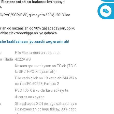
o Elektarooni ah oo badan
oo leh habayn
,
/PVC/SCR/PVC, qiimeynta 600V, -20°C ilaa
r ah oo naxaas ah oo 90% qasacadaysan, oo ku
abka elektaroonigga ah iyo qalabka.
ho faahfaahsan iyo xaashi xog ururin ah!
a
Fiilo Elektarooni ah oo badan
 Fiilada
4x22AWG
Naxaas qasacadaysan oo TC ah (TC, C
U, SPC, NPC ikhtiyaari ah)
Fiilo xadhig leh oo 19 xarig ah 34AWG a
cc. ilaa IEC 60228, Fasalka 2
PVC 105℃ isku-darka u adkaysta
4-cores oo xayiran
a
Shaashadda SCR ee lagu dahaadhay s
ilig naxaas ah oo lagu tidcay, 90% dabo