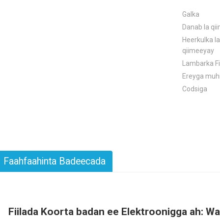
Galka
Danab la qi
Heerkulka la
qiimeeyay
Lambarka Fi
Ereyga muh
Codsiga
Faahfaahinta Badeecada
Fiilada Koorta badan ee Elektroonigga ah: Wa