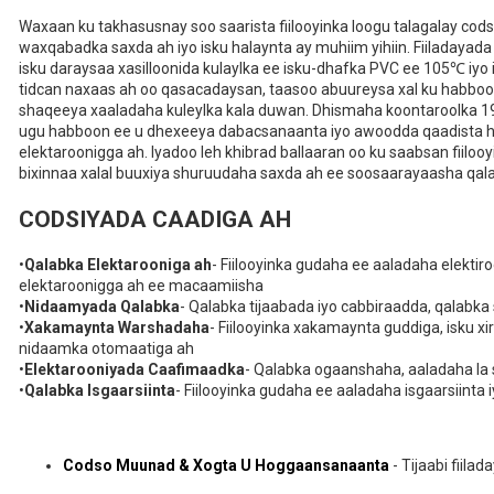
Waxaan ku takhasusnay soo saarista fiilooyinka loogu talagalay cod
waxqabadka saxda ah iyo isku halaynta ay muhiim yihiin. Fiiladaya
isku daraysaa xasilloonida kulaylka ee isku-dhafka PVC ee 105℃ iyo 
tidcan naxaas ah oo qasacadaysan, taasoo abuureysa xal ku habboo
shaqeeya xaaladaha kuleylka kala duwan. Dhismaha koontaroolka 19
ugu habboon ee u dhexeeya dabacsanaanta iyo awoodda qaadista ha
elektaroonigga ah. Iyadoo leh khibrad ballaaran oo ku saabsan fiiloo
bixinnaa xalal buuxiya shuruudaha saxda ah ee soosaarayaasha qala
CODSIYADA CAADIGA AH
•
Qalabka Elektarooniga ah
- Fiilooyinka gudaha ee aaladaha elektir
elektaroonigga ah ee macaamiisha
•
Nidaamyada Qalabka
- Qalabka tijaabada iyo cabbiraadda, qalabk
•
Xakamaynta Warshadaha
- Fiilooyinka xakamaynta guddiga, isku x
nidaamka otomaatiga ah
•
Elektarooniyada Caafimaadka
- Qalabka ogaanshaha, aaladaha la
•
Qalabka Isgaarsiinta
- Fiilooyinka gudaha ee aaladaha isgaarsiinta
Codso Muunad & Xogta U Hoggaansanaanta
- Tijaabi fiil