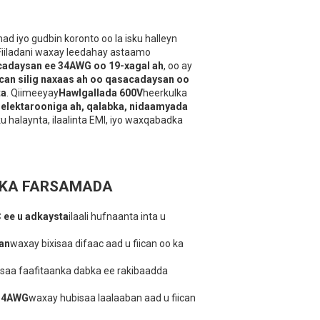
ad iyo gudbin koronto oo la isku halleyn
 Fiiladani waxay leedahay astaamo
adaysan ee 34AWG oo 19-xagal ah
, oo ay
dcan silig naxaas ah oo qasacadaysan oo
ta
. Qiimeeyay
Hawlgallada 600V
heerkulka
 elektarooniga ah, qalabka, nidaamyada
ku halaynta, ilaalinta EMI, iyo waxqabadka
NKA FARSAMADA
ee u adkaysta
ilaali hufnaanta inta u
an
waxay bixisaa difaac aad u fiican oo ka
saa faafitaanka dabka ee rakibaadda
 34AWG
waxay hubisaa laalaaban aad u fiican