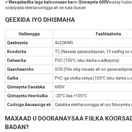
✔
Waxqabadka lagu kalsoonaan karo
-
Qiimaynta 600V
waxay hubis
codsiyada elektaroonigga ah ee kala duwan
QEEXIDA IYO DHISMAHA
Halbeegga
Faahfaahinta
Qaabeynta
4x22AWG
Kondurka
TC (Naxaas qasacadaysan, 19 xadhig oo
Dahaarka
PVC (105℃ isku-darka u adkaysta)
Gaashaansho
SCR (Fiilo silig naxaas ah oo qasacadaysa
Galka
PVC-ga ololka celiya (105℃ isku-darka u 
Qiimaynta Danabka
600V
Qiimaynta Heerkulka
-20°C ilaa +105°C
Codsiga Aasaasiga ah
Qalabka elektaroonigga ah iyo fiilooyinka
MAXAAD U DOORANAYSAA FIILKA KOORSAD
BADAN?