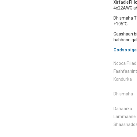
Xirfadle
Fiil
4x22AWG ah
Dhismaha TC
+105°C.
Gaashaan bi
habboon qal
Codso xigas
Nooca Fiilad
Faahfaahinta
Kondurka
Dhismaha
Dahaarka
Lammaane
Shaashadd