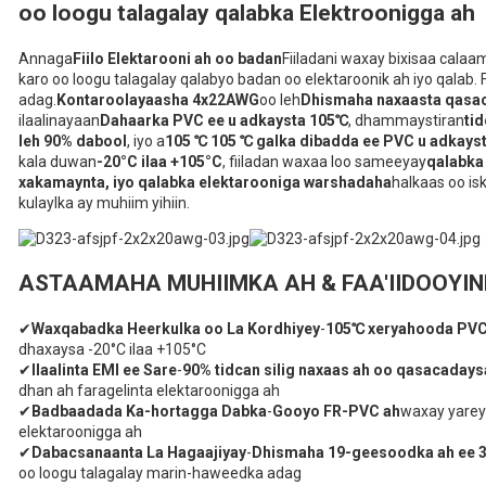
oo loogu talagalay qalabka Elektroonigga ah
Annaga
Fiilo Elektarooni ah oo badan
Fiiladani waxay bixisaa calaam
karo oo loogu talagalay qalabyo badan oo elektaroonik ah iyo qalab.
adag.
Kontaroolayaasha 4x22AWG
oo leh
Dhismaha naxaasta qasac
ilaalinayaan
Dahaarka PVC ee u adkaysta 105℃
, dhammaystiran
ti
leh 90% dabool
, iyo a
105 ℃ 105 ℃ galka dibadda ee PVC u adkays
kala duwan
-20°C ilaa +105°C
, fiiladan waxaa loo sameeyay
qalabka
xakamaynta, iyo qalabka elektarooniga warshadaha
halkaas oo is
kulaylka ay muhiim yihiin.
ASTAAMAHA MUHIIMKA AH & FAA'IIDOOYI
✔
Waxqabadka Heerkulka oo La Kordhiyey
-
105℃ xeryahooda PVC 
dhaxaysa -20°C ilaa +105°C
✔
Ilaalinta EMI ee Sare
-
90% tidcan silig naxaas ah oo qasacadays
dhan ah faragelinta elektaroonigga ah
✔
Badbaadada Ka-hortagga Dabka
-
Gooyo FR-PVC ah
waxay yarey
elektaroonigga ah
✔
Dabacsanaanta La Hagaajiyay
-
Dhismaha 19-geesoodka ah ee
oo loogu talagalay marin-haweedka adag