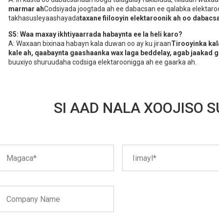
marmar ah
Codsiyada joogtada ah ee dabacsan ee qalabka elektaro
takhasusleyaashayada
taxane fiilooyin elektaroonik ah oo dabacs
S5: Waa maxay ikhtiyaarrada habaynta ee la heli karo?
A: Waxaan bixinaa habayn kala duwan oo ay ku jiraan
Tirooyinka ka
kale ah, qaabaynta gaashaanka wax laga beddelay, agab jaakad g
buuxiyo shuruudaha codsiga elektaroonigga ah ee gaarka ah.
SI AAD NALA XOOJISO