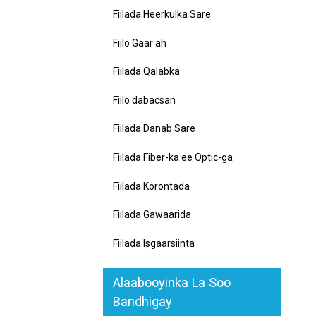
Fiilada Heerkulka Sare
Fiilo Gaar ah
Fiilada Qalabka
Fiilo dabacsan
Fiilada Danab Sare
Fiilada Fiber-ka ee Optic-ga
Fiilada Korontada
Fiilada Gawaarida
Fiilada Isgaarsiinta
Alaabooyinka La Soo
Bandhigay