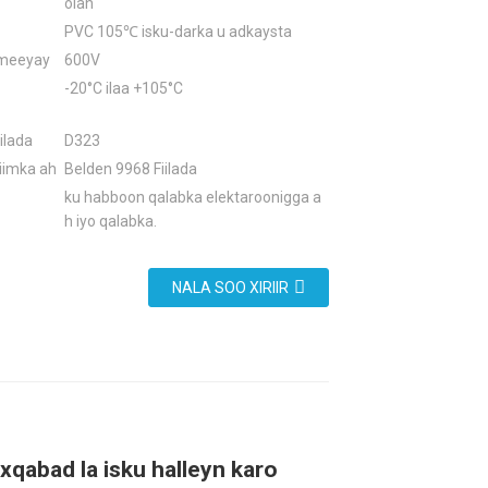
olan
PVC 105℃ isku-darka u adkaysta
imeeyay
600V
-20°C ilaa +105°C
ilada
D323
iimka ah
Belden 9968 Fiilada
ku habboon qalabka elektaroonigga a
h iyo qalabka.
NALA SOO XIRIIR
xqabad la isku halleyn karo