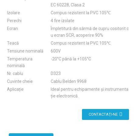
EC 60228, Clasa 2
Izolare
Compus rezistent la PVC 105℃
Perechi
4 fire izolate
Ecran
Împletitură din sârmă de cupru cositorit c
u ecran SCR, acoperire 90%
Teacă
Compus rezistent la PVC 105℃
Tensiune nominală
600V
Temperatura
-20°C până la +105°C
nominală
Nr. cablu
D323
Cuvinte cheie
Cablu Belden 9968
Aplicație
Ideal pentru echipamente și instrumenta
ție electronică.
CONTACTAŢI-NE