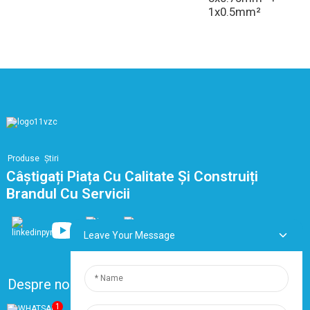
1x0.5mm²
Produse
Ştiri
Câștigați Piața Cu Calitate Și Construiți
Brandul Cu Servicii
Leave Your Message
Despre noi
FAQ
Contactaţi-ne
1