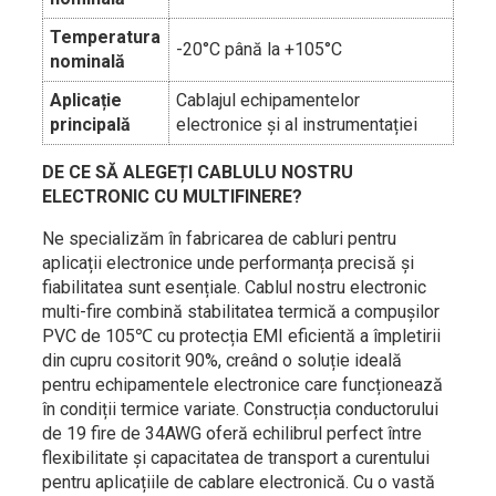
Temperatura
-20°C până la +105°C
nominală
Aplicație
Cablajul echipamentelor
principală
electronice și al instrumentației
DE CE SĂ ALEGEȚI CABLULU NOSTRU
ELECTRONIC CU MULTIFINERE?
Ne specializăm în fabricarea de cabluri pentru
aplicații electronice unde performanța precisă și
fiabilitatea sunt esențiale. Cablul nostru electronic
multi-fire combină stabilitatea termică a compușilor
PVC de 105℃ cu protecția EMI eficientă a împletirii
din cupru cositorit 90%, creând o soluție ideală
pentru echipamentele electronice care funcționează
în condiții termice variate. Construcția conductorului
de 19 fire de 34AWG oferă echilibrul perfect între
flexibilitate și capacitatea de transport a curentului
pentru aplicațiile de cablare electronică. Cu o vastă