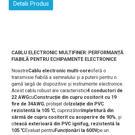
Detalii Produs
CABLU ELECTRONIC MULTIFINER: PERFORMANȚĂ
FIABILĂ PENTRU ECHIPAMENTE ELECTRONICE
Noastre
Cablu electronic multi-core
oferă o
transmisie fiabilă a semnalului și a puterii pentru o
gamă largă de dispozitive și instrumente electronice.
Acest cablu robust are caracteristici
4 conductori de
22 AWG
cu
Construcție din cupru cositorit cu 19
fire de 34AWG
, protejat de
Izolație din PVC
rezistentă la 105 ℃
, cuprinzător
împletitură din
sârmă de cupru cositorit cu acoperire de 90%
, și
o
teacă exterioară din PVC ignifug, rezistentă la
105 ℃
Evaluat pentru
Funcționări la 600V
pe un