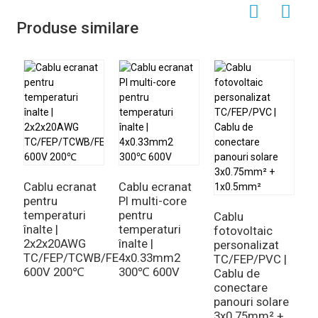
Produse similare
Cablu ecranat
Cablu ecranat
C
pentru
PI multi-core
u
temperaturi
pentru
t
Cablu
înalte |
temperaturi
în
fotovoltaic
2x2x20AWG
înalte |
2
personalizat
TC/FEP/TCWB/FEP
4x0.33mm2
S
TC/FEP/PVC |
600V 200℃
300℃ 600V
-
Cablu de
conectare
panouri solare
3x0.75mm² +