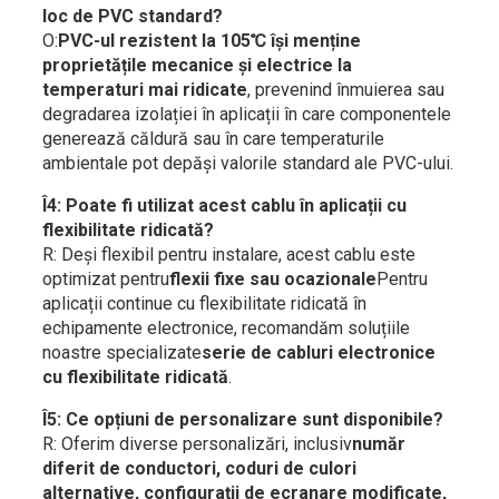
loc de PVC standard?
O:
PVC-ul rezistent la 105℃ își menține
proprietățile mecanice și electrice la
temperaturi mai ridicate
, prevenind înmuierea sau
degradarea izolației în aplicații în care componentele
generează căldură sau în care temperaturile
ambientale pot depăși valorile standard ale PVC-ului.
Î4: Poate fi utilizat acest cablu în aplicații cu
flexibilitate ridicată?
R: Deși flexibil pentru instalare, acest cablu este
optimizat pentru
flexii fixe sau ocazionale
Pentru
aplicații continue cu flexibilitate ridicată în
echipamente electronice, recomandăm soluțiile
noastre specializate
serie de cabluri electronice
cu flexibilitate ridicată
.
Î5: Ce opțiuni de personalizare sunt disponibile?
R: Oferim diverse personalizări, inclusiv
număr
diferit de conductori, coduri de culori
alternative, configurații de ecranare modificate,