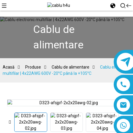
Cablu de
alimentare
Acasă
Produse
Cablu de alimentare
Cablu electronic
multifilar | 4x22AWG 600V -20°C până la +105°C
8618019377761