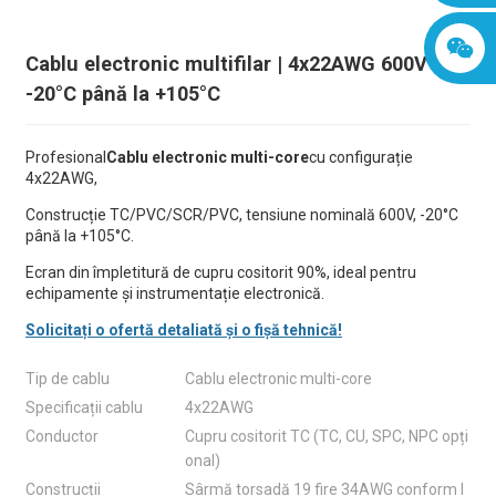
Cablu electronic multifilar | 4x22AWG 600V
-20°C până la +105°C
Profesional
Cablu electronic multi-core
cu configurație
4x22AWG,
Construcție TC/PVC/SCR/PVC, tensiune nominală 600V, -20°C
până la +105°C.
Ecran din împletitură de cupru cositorit 90%, ideal pentru
echipamente și instrumentație electronică.
Solicitați o ofertă detaliată și o fișă tehnică!
Tip de cablu
Cablu electronic multi-core
Specificații cablu
4x22AWG
Conductor
Cupru cositorit TC (TC, CU, SPC, NPC opți
onal)
Construcții
Sârmă torsadă 19 fire 34AWG conform I