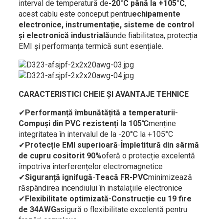
interval de temperatură de
-20°C până la +105°C
,
acest cablu este conceput pentru
echipamente
electronice, instrumentație, sisteme de control
și electronică industrială
unde fiabilitatea, protecția
EMI și performanța termică sunt esențiale.
CARACTERISTICI CHEIE ȘI AVANTAJE TEHNICE
✔
Performanță îmbunătățită a temperaturii
-
Compuși din PVC rezistenți la 105℃
menține
integritatea în intervalul de la -20°C la +105°C
✔
Protecție EMI superioară
-
Împletitură din sârmă
de cupru cositorit 90%
oferă o protecție excelentă
împotriva interferențelor electromagnetice
✔
Siguranță ignifugă
-
Teacă FR-PVC
minimizează
răspândirea incendiului în instalațiile electronice
✔
Flexibilitate optimizată
-
Construcție cu 19 fire
de 34AWG
asigură o flexibilitate excelentă pentru