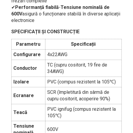
frezări complexe
✔
Performanță fiabilă
-
Tensiune nominală de
600V
asigură o funcționare stabilă în diverse aplicații
electronice
SPECIFICAȚII ȘI CONSTRUCȚIE
Parametru
Specificații
Configurare
4x22AWG
TC (cupru cositorit, 19 fire de
Conductor
34AWG)
Izolare
PVC (compus rezistent la 105℃)
SCR (împletitură din sârmă de
Ecranare
cupru cositorit, acoperire 90%)
PVC ignifug (compus rezistent la
Teacă
105℃)
Tensiune
600V
nominală