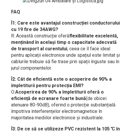
FAQ
Î1: Care este avantajul construcției conductorului
cu 19 fire de 34AWG?
R: Această construcție oferă
flexibilitate excelentă,
menținând în același timp o capacitate adecvată
de transport al curentului
, ceea ce îl face ideal
pentru aplicații electronice unde spațiul este limitat și
cablurile trebuie să fie trase prin spații înguste sau în
jurul componentelor.
Î2: Cât de eficientă este o acoperire de 90% a
împletiturii pentru protecția EMI?
O:
Acoperirea de 90% a împletiturii oferă o
eficiență de ecranare foarte bună
(de obicei
atenuare 80-90dB), oferind o protecție substanțială
împotriva interferențelor electromagnetice în
majoritatea mediilor electronice și industriale.
Î3: De ce să se utilizeze PVC rezistent la 105 ℃ în