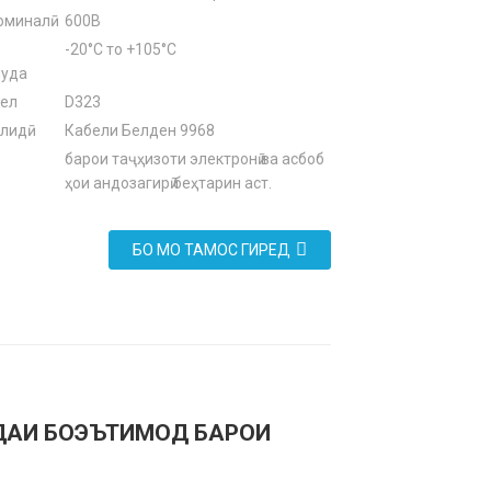
миналӣ
600В
-20°C то +105°C
шуда
бел
D323
лидӣ
Кабели Белден 9968
барои таҷҳизоти электронӣ ва асбоб
ҳои андозагирӣ беҳтарин аст.
БО МО ТАМОС ГИРЕД
ДАИ БОЭЪТИМОД БАРОИ