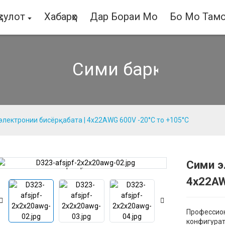
сулот
Хабарҳо
Дар Бораи Мо
Бо Мо Тамо
Сими барқ
электронии бисёрқабата | 4x22AWG 600V -20°C то +105°C
Сими э
Loading...
Loading...
4x22AW
Профессио
конфигурат