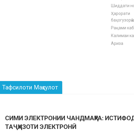
Шиддати но
Ҳарорати
баҳогузорӣ
Рақами ка
Калимаи ка
Ариза
Тафсилоти Маҳсулот
СИМИ ЭЛЕКТРОНИИ ЧАНДМАҲРА: ИСТИФО
ТАҶҲИЗОТИ ЭЛЕКТРОНӢ