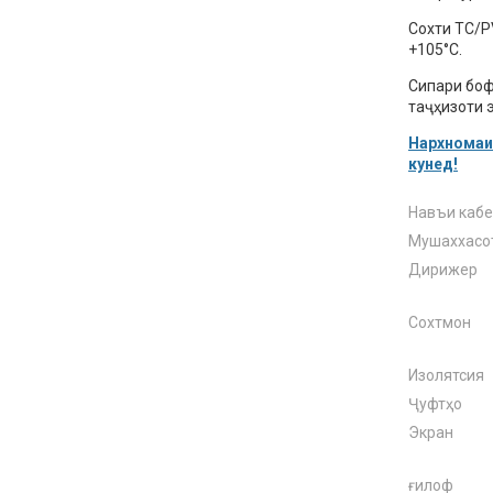
Сохти TC/P
+105°C.
Сипари боф
таҷҳизоти э
Нархномаи 
кунед!
Навъи каб
Мушаххасот
Дирижер
Сохтмон
Изолятсия
Ҷуфтҳо
Экран
ғилоф