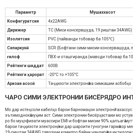
Параметр
Мушаххасот
Конфигуратсия
4x22AWG
Дирижер
TC (Миси консервшуда, 19 риштаи 34AWG)
Изолятсия
PVC (пайванди тобовар ба 105℃)
Сипаркунӣ
SCR (Бофтани сими мисии консервашуда, 
ғилоф
ПВХ-и оташгиранда (маводи тобовар ба 1
Рейтинги шиддат
600В
Рейтинги ҳарорат
-20°C то +105°C
Аризаи асосӣ
Таҷҳизоти электронӣ ва симкашии асбобҳо
ЧАРО СИМИ ЭЛЕКТРОНИИ БИСЁРЯДРО ИН
Мо дар истеҳсоли кабелҳо барои барномаҳои электронӣ тахассус 
эътимоднокӣ муҳим аст. Сими электронии бисёрҳастаии мо усту
ро бо муҳофизати муассири EMI-и бофтаи мисии 90% қалъагӣ му
барои таҷҳизоти электронӣ, ки дар шароити гуногуни гармӣ кор м
19-риштаи 34AWG тавозуни комилро байни чандирӣ ва иқтидори 