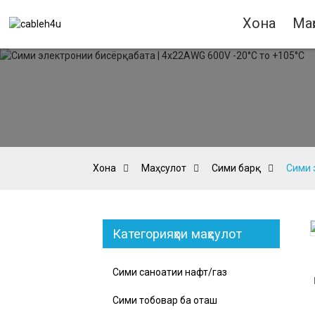
Хона
Маҳ
Хона
Маҳсулот
Сими барқ
Сими 
Категорияҳои маҳсулот
Loading...
Loading...
Сими саноатии нафт/газ
Сими тобоварӣ ба оташ