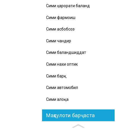
Сими ҳарорати баланд
Сими фармоишӣ
Сими асбобсозӣ
Сими чандир
Сими баландшиддат
Сими нахи оптикӣ
Сими барқ
Сими автомобилӣ
Сими алоқа
Маҳсулоти барҷаста