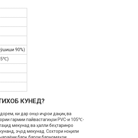
пӯшиши 90%)
05℃)
ТИХОБ КУНЕД?
дорем, ки дар онҳо иҷрои дақиқ ва
вории гармии пайвастагиҳои PVC-и 105℃-
ттаҳид мекунад ва ҳалли беҳтаринро
екунанд, эҷод мекунад. Сохтори ноқили
ҷараёни барқ ​​барои барномаҳои