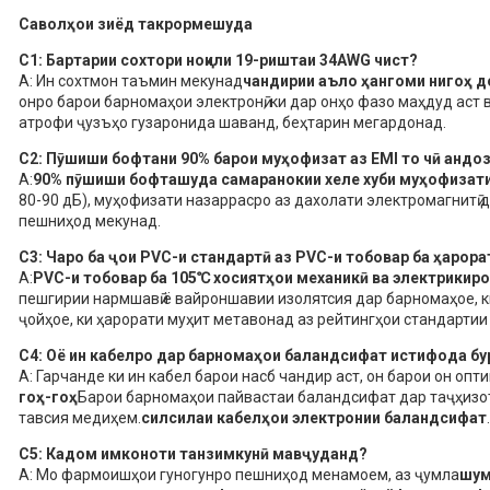
Саволҳои зиёд такрормешуда
С1: Бартарии сохтори ноқили 19-риштаи 34AWG чист?
A: Ин сохтмон таъмин мекунад
чандирии аъло ҳангоми нигоҳ д
онро барои барномаҳои электронӣ, ки дар онҳо фазо маҳдуд аст 
атрофи ҷузъҳо гузаронида шаванд, беҳтарин мегардонад.
С2: Пӯшиши бофтани 90% барои муҳофизат аз EMI то чӣ андо
А:
90% пӯшиши бофташуда самаранокии хеле хуби муҳофизат
80-90 дБ), муҳофизати назаррасро аз дахолати электромагнитӣ да
пешниҳод мекунад.
С3: Чаро ба ҷои PVC-и стандартӣ аз PVC-и тобовар ба ҳарор
А:
PVC-и тобовар ба 105℃ хосиятҳои механикӣ ва электрикир
пешгирии нармшавӣ ё вайроншавии изолятсия дар барномаҳое, ки
ҷойҳое, ки ҳарорати муҳит метавонад аз рейтингҳои стандартии
С4: Оё ин кабелро дар барномаҳои баландсифат истифода бу
A: Гарчанде ки ин кабел барои насб чандир аст, он барои он оп
гоҳ-гоҳ
Барои барномаҳои пайвастаи баландсифат дар таҷҳизоти
тавсия медиҳем.
силсилаи кабелҳои электронии баландсифат
.
С5: Кадом имконоти танзимкунӣ мавҷуданд?
A: Мо фармоишҳои гуногунро пешниҳод менамоем, аз ҷумла
шум