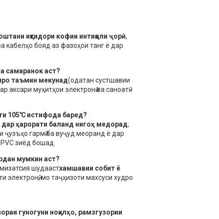
оштани иқтидори кофии интиқоли ҷорӣ
,
ва кабелҳо бояд аз фазоҳои танг ё дар
за самаранок аст?
иро таъмин мекунад
(одатан сустшавии
р аксари муҳитҳои электронӣ ва саноатӣ
ати 105℃ истифода баред?
о дар ҳарорати баланд нигоҳ медорад
,
 ҷузъҳо гармӣ ба вуҷуд меоранд ё дар
 PVC зиёд бошад.
рдан мумкин аст?
тимизатсия шудааст
хамшавии собит ё
 электронӣ, мо таҷҳизоти махсуси худро
ораи гуногуни ноқилҳо, рамзгузории