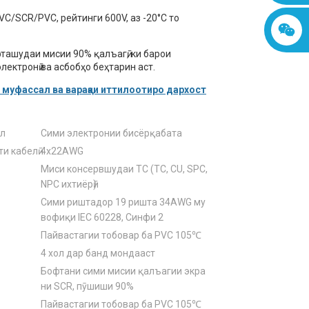
VC/SCR/PVC, рейтинги 600V, аз -20°C то
ташудаи мисии 90% қалъагӣ, ки барои
лектронӣ ва асбобҳо беҳтарин аст.
муфассал ва варақаи иттилоотиро дархост
ел
Сими электронии бисёрқабата
и кабелӣ
4x22AWG
Миси консервшудаи TC (TC, CU, SPC,
NPC ихтиёрӣ)
Сими риштадор 19 ришта 34AWG му
вофиқи IEC 60228, Синфи 2
Пайвастагии тобовар ба PVC 105℃
4 хол дар банд мондааст
Бофтани сими мисии қалъагии экра
ни SCR, пӯшиши 90%
Пайвастагии тобовар ба PVC 105℃