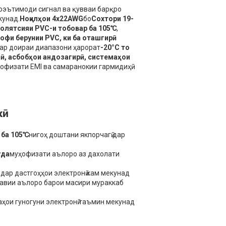
оэътимоди сигнал ва қувваи барқро
кунад.
Ноқилҳои 4x22AWG
бо
Сохтори 19-
олятсияи PVC-и тобовар ба 105℃
,
офи берунии PVC, ки ба оташгирӣ
ар доираи диапазони ҳарорат
-20°C то
ӣ, асбобҳои андозагирӣ, системаҳои
ҳофизати EMI ва самаранокии гармидиҳӣ
кӣ
 ба 105℃
нигоҳ доштани якпорчагӣ дар
уда
муҳофизати аълоро аз дахолати
дар дастгоҳҳои электронӣ кам мекунад
авии аълоро барои масири мураккаб
аҳои гуногуни электронӣ таъмин мекунад