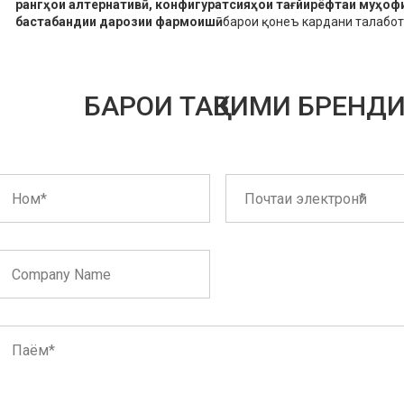
рангҳои алтернативӣ, конфигуратсияҳои тағйирёфтаи муҳоф
бастабандии дарозии фармоишӣ
барои қонеъ кардани талабот
БАРОИ ТАҚВИМИ БРЕНД