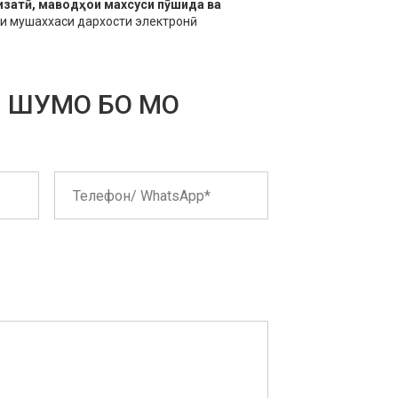
изатӣ, маводҳои махсуси пӯшида ва
и мушаххаси дархости электронӣ.
И ШУМО БО МО