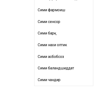
Сими фармоишӣ
Сими сенсорӣ
Сими барқ
Сими нахи оптикӣ
Сими асбобсозӣ
Сими баландшиддат
Сими чандир