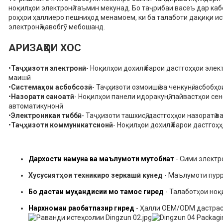
ноқилҳои электронӣ таъмин мекунад. Бо таҷрибаи васеъ дар каб
роҳҳои ҳаллиеро пешниҳод менамоем, ки ба талаботи дақиқи и
электронӣ ҷавобгӯ мебошанд.
АРИЗАҲОИ ХОС
•
Таҷҳизоти электронӣ
- Ноқилҳои дохилӣ барои дастгоҳҳои элек
маишӣ
•
Системаҳои асбобсозӣ
- Таҷҳизоти озмоишӣ ва ченкунӣ, асбобҳо
•
Назорати саноатӣ
- Ноқилҳои панели идоракунӣ, пайвастҳои се
автоматикунонӣ
•
Электроникаи тиббӣ
- Таҷҳизоти ташхисӣ, дастгоҳҳои назоратӣ в
•
Таҷҳизоти коммуникатсионӣ
- Ноқилҳои дохилӣ барои дастгоҳ
Дархости намуна ва маълумоти мутобиқат
- Сими электр
Хусусиятҳои техникиро зеркашӣ кунед
- Маълумоти пур
Бо дастаи муҳандисии мо тамос гиред
- Талаботҳои ноқ
Нархномаи рақобатпазир гиред
- Ҳалли OEM/ODM дастрас