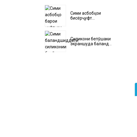
Сими асбобҳои
бисёрҷуфт...
Силикони бепӯшаки
экраншуда баланд...