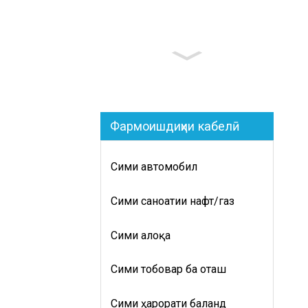
Фармоишдиҳии кабелӣ
Сими автомобилӣ
Сими саноатии нафт/газ
Сими алоқа
Сими тобоварӣ ба оташ
Сими ҳарорати баланд