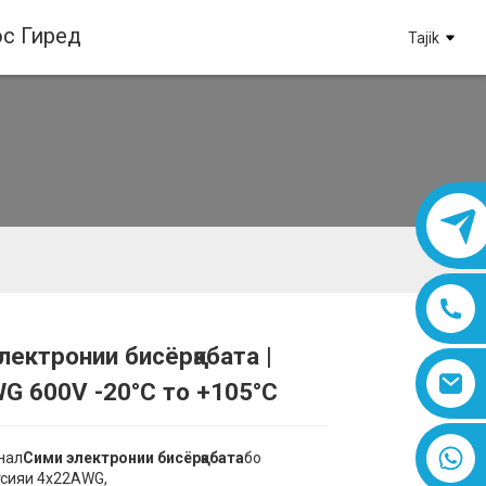
с Гиред
Tajik
лектронии бисёрқабата |
Loading...
Loading...
Loading...
Loading...
G 600V -20°C то +105°C
8618019377761
нал
Сими электронии бисёрқабата
бо
сияи 4x22AWG,