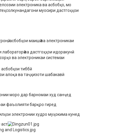
елсозии электроника ва асбобҳо, мо
стеҳсолкунандагони муосири дастгоҳҳои
тронӣ, асбобҳои маишӣ ва электроникаи
и лабораторӣ ва дастгоҳҳои идоракунӣ
нсорҳо ва электроникаи системаи
а асбобҳои тиббӣ
ҳои алоқа ва таҷҳизоти шабакавӣ
онии моро дар барномаи худ санҷед
раи фаъолияти барқро гиред
илҳои электронии худро муҳокима кунед
 аст