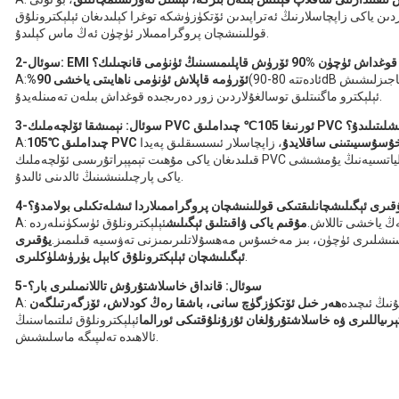
ن ياكى زاپچاسلارنىڭ ئەتراپىدىن ئۆتكۈزۈشكە توغرا كېلىدىغان ئېلېكترونلۇق
قوللىنىشچان پروگراممىلار ئۈچۈن ئەڭ ماس كېلىدۇ.
 دىن قوغداش ئۈچۈن %90 ئۆرۈش قاپلىمىسىنىڭ ئۈنۈمى قانچىلىك؟
(ئادەتتە 80-90dB ئاجىزلىشىش)، كۆپىنچە ئېلېكترونلۇق ۋە سانائەت مۇھىتىدا
%90 ئۆرۈمە قاپلاش ئۈنۈمى ناھايىتى ياخشى
A:
ئېلېكترو ماگنىتلىق توسالغۇلاردىن زور دەرىجىدە قوغداش بىلەن تەمىنلەيدۇ.
 نېمىشقا ئۆلچەملىك PVC ئورنىغا 105℃ چىداملىق PVC ئىشلىتىلىدۇ؟
ېلېكتر خۇسۇسىيىتىنى ساقلايدۇ
، زاپچاسلار ئىسسىقلىق پەيدا
A:
قىلىدىغان ياكى مۇھىت تېمپېراتۇرىسى ئۆلچەملىك PVC دەرىجىسىدىن ئېشىپ كېتىدىغان ئەھۋاللاردا ئىزولياتسىيەنىڭ يۇمشىشى
ياكى پارچىلىنىشىنىڭ ئالدىنى ئالىدۇ.
 يۇقىرى ئېگىلىشچانلىقتىكى قوللىنىشچان پروگراممىلاردا ئىشلەتكىلى بولامدۇ؟
ئەڭ ياخشى تاللاش.
مۇقىم ياكى ۋاقىتلىق ئېگىلىش
ئېلېكترونلۇق ئۈسكۈنىلەردە
لىنىشلىرى ئۈچۈن، بىز مەخسۇس مەھسۇلاتلىرىمىزنى تەۋسىيە قىلىمىز.
يۇقىرى
.
ئېگىلىشچان ئېلېكترونلۇق كابېل يۈرۈشلۈكلىرى
5-سوئال: قانداق خاسلاشتۇرۇش تاللانمىلىرى بار؟
ۇنىڭ ئىچىدە
ھەر خىل ئۆتكۈزگۈچ سانى، باشقا رەڭ كودلاش، ئۆزگەرتىلگەن
اللىرى ۋە خاسلاشتۇرۇلغان ئۇزۇنلۇقتىكى ئورالما
ئېلېكترونلۇق ئىلتىماسنىڭ
ئالاھىدە تەلىپىگە ماسلىشىش.