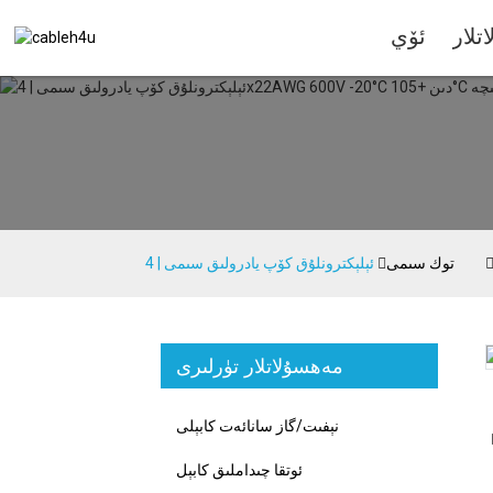
تلار
ئۆي
توك سىمى
مەھسۇلاتلار تۈرلىرى
Loading...
Loading...
نېفىت/گاز سانائەت كابېلى
ئوتقا چىداملىق كابېل