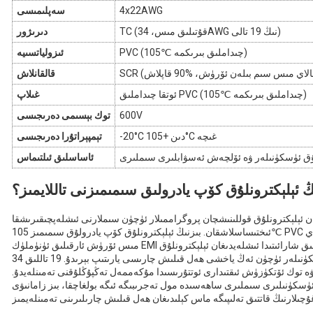
4x22AWG
سەپلىمىسى
TC (قۇتىلىق مىس، 34AWG نىڭ 19 تالى)
دىرىژور
PVC (105℃ چىداملىق بىرىكمە)
ئىزولياتسىيە
قالقانلاش
ئوتقا چىداملىق PVC (105℃ چىداملىق بىرىكمە)
غىلاپ
600V
توك بېسىمى دەرىجىسى
-20°C دىن +105°C غىچە
تېمپېراتۇرا دەرىجىسى
لۇق ئۈسكۈنىلەر ۋە ئۆلچەش ئەسۋابلىرى سىملىرى
ئاساسلىق ئىلتىماس
ڭ ئېلېكترونلۇق كۆپ يادرولىق سىمىمىزنى تاللايمىز؟
غان ئېلېكترونلۇق قوللىنىشچان پروگراممىلار ئۈچۈن سىملارنى ئىشلەپچىقىرىشقا
ئىختىساسلاشقان. بىزنىڭ ئېلېكترونلۇق كۆپ يادرولۇق سىمىمىز 105℃ PVC بىرىكمىلىرىنىڭ ئىسسىقلىق مۇقىملىقىنى %90 قالاي
مىس ئۆرۈش ئارقىلىق ئۈنۈملۈك EMI قوغداش بىلەن بىرلەشتۈرۈپ، ھەر خىل ئىسسىقلىق شارائىتىدا ئىشلەيدىغان ئېلېكترونلۇق
ئۈسكۈنىلەر ئۈچۈن ئەڭ ياخشى ھەل قىلىش چارىسى يارىتىپ بېرىدۇ. 19 تاللىق 34AWG ئۆتكۈزگۈچ قۇرۇلمىسى ئېلېكترونلۇق
ە توك ئۆتكۈزۈش ئىقتىدارى ئوتتۇرىسىدا مۇكەممەل تەڭپۇڭلۇقنى تەمىنلەيدۇ.
ۈسكۈنىلىرى سىملىرى ساھەسىدە مول تەجرىبىگە ئىگە بولغاچقا، بىز زامانىۋى