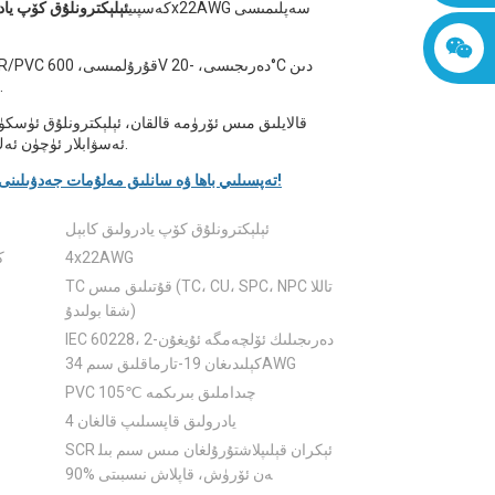
كەسپىي
ئېلېكترونلۇق كۆپ ياد
TC/PVC/SCR/PVC قۇر
+105°C غىچە.
ئەسۋابلار ئۈچۈن ئەڭ ماس كېلىدۇ.
تەپسىلىي باھا ۋە سانلىق مەلۇمات جەدۋىلىنى تەلەپ قىلىڭ!
ئېلېكترونلۇق كۆپ يادرولىق كابېل
4x22AWG
ك
TC قۇتىلىق مىس (TC، CU، SPC، NPC تاللا
شقا بولىدۇ)
IEC 60228، 2-دەرىجىلىك ئۆلچەمگە ئۇيغۇن
كېلىدىغان 19-تارماقلىق سىم 34AWG
PVC 105℃ چىداملىق بىرىكمە
4 يادرولىق قاپسىلىپ قالغان
SCR ئېكران قېلىپلاشتۇرۇلغان مىس سىم بىل
ەن ئۆرۈش، قاپلاش نىسبىتى %90