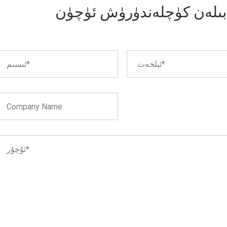
 بىلەن كۈچلەندۈرۈش ئۈچۈن