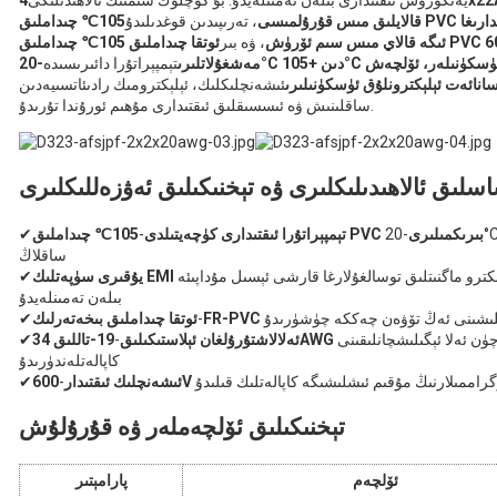
ىدارىغا
قالايلىق مىس قۇرۇلمىسى
، تەرىپىدىن قوغدىلىدۇ
6
ئىگە قالاي مىس سىم ئۆرۈش
، ۋە بىر
ئۈسكۈنىلەر، ئۆلچەش
مەشغۇلاتلىرى
تېمپېراتۇرا دائىرىسىدە
نائەت ئېلېكترونلۇق ئۈسكۈنىلىرى
ئىشەنچلىكلىك، ئېلېكترومىك رادىئاتسىيەدىن
ساقلىنىش ۋە ئىسسىقلىق ئىقتىدارى مۇھىم ئورۇندا تۇرىدۇ.
اسلىق ئالاھىدىلىكلىرى ۋە تېخنىكىلىق ئەۋزەللىكلىرى
105℃ چىداملىق PVC بىرىكمىلىرى
-20°C دىن +105°C غىچە بولغان ئارىلىقتا پۈتۈنلۈكنى
تېمپېراتۇرا ئىقتىدارى كۈچەيتىلدى
-
✔
ساقلاڭ
ېكترو ماگنىتلىق توسالغۇلارغا قارشى ئېسىل مۇداپىئە
✔
بىلەن تەمىنلەيدۇ
رقىلىشىنى ئەڭ تۆۋەن چەككە چۈشۈرىدۇ
-
ئوتقا چىداملىق بىخەتەرلىك
✔
 ئەلا ئېگىلىشچانلىقىنى
ئەلالاشتۇرۇلغان ئېلاستىكىلىق
-
✔
كاپالەتلەندۈرىدۇ
راممىلارنىڭ مۇقىم ئىشلىشىگە كاپالەتلىك قىلىدۇ
ئىشەنچلىك ئىقتىدار
-
✔
تېخنىكىلىق ئۆلچەملەر ۋە قۇرۇلۇش
ئۆلچەم
پارامېتىر