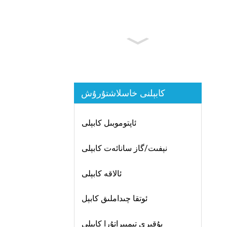
كابېلنى خاسلاشتۇرۇش
ئاپتوموبىل كابېلى
نېفىت/گاز سانائەت كابېلى
ئالاقە كابېلى
ئوتقا چىداملىق كابېل
يۇقىرى تېمپېراتۇرا كابېلى