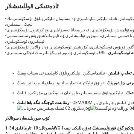
ئادەتتىكى قوللىنىشلار
كۈنىلەر، ئائىلە ئېلېكتر سايمانلىرى ۋە ئىستېمال ئېلېكترونلۇق ئۈسكۈنىلىرىنىڭ
•
ئىچكى سىملىرى
ۋە ئۆلچەش ئۈسكۈنىلىرى، تەجرىبىخانا ئەسۋابلىرى ۋە كونترول ئۈسكۈنىلىرى
•
 تاختىسى سىملىرى، سېنزور ئۇلىنىشلىرى ۋە ئاپتوماتلاشتۇرۇش سىستېمىسى
•
ئېلېكترون ئۈسكۈنىلىرى
اگنوز قويۇش ئۈسكۈنىلىرى، كۆزىتىش ئۈسكۈنىلىرى ۋە داۋالاش ئۈسكۈنىلىرى
•
قە ئۈسكۈنىلىرى
- ئالاقە ئۈسكۈنىلىرى ۋە تور ئۈسكۈنىلىرىنىڭ ئىچكى سىملىرى
•
ى تەلەپ قىلىش
- ئىلتىماسىڭىزدا ئېلېكترونلۇق كابېلىمىزنى سىناپ بېقىڭ
لەرنى چۈشۈرۈڭ
- تولۇق ئېلېكتر ئىقتىدار سانلىق مەلۇماتلىرىغا ئېرىشىڭ
ىشىڭ
- ئېلېكترونلۇق سىم سىملىرىغا بولغان تەلىپىڭىزنى مۇزاكىرە قىلىڭ
 OEM/ODM ھەل قىلىش چارىلىرى بار
رىقابەت كۈچىگە ئىگە باھا ئېلىڭ
كۆپ سورىلىدىغان سوئاللار
-سوئال: 19-تارماقلىق 34AWG ئۆتكۈزگۈچ قۇرۇلمىسىنىڭ ئەۋزەللىكى نېمە؟
 ئىقتىدارىنى ساقلاپ قېلىش بىلەن بىرگە، ئېسىل ئەۋرىشىمچانلىق
، بۇ ئۇنى