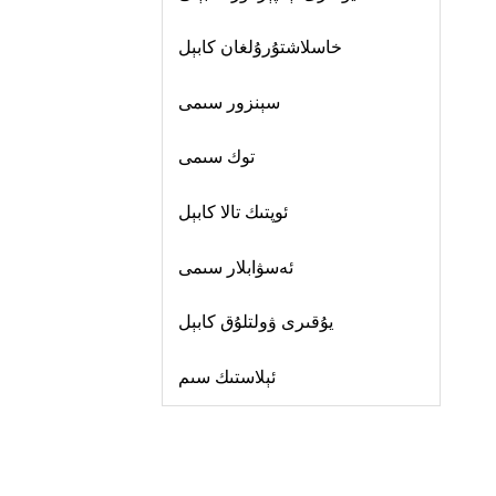
خاسلاشتۇرۇلغان كابېل
سېنزور سىمى
توك سىمى
ئوپتىك تالا كابېل
ئەسۋابلار سىمى
يۇقىرى ۋولتلۇق كابېل
ئېلاستىك سىم