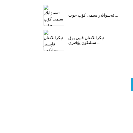
ئەسۋابلار سىمى كۆپ جۈپ ...
ئېكرانلانغان قېپى يوق
سىلىكون يۇقىرى ...