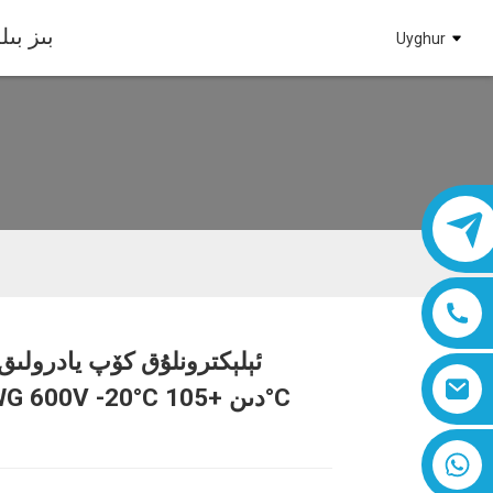
بىز بى
Uyghur
ئېلېكترونلۇق كۆپ يادرولىق
Loading...
Loading...
Loading...
Loading...
8618019377761