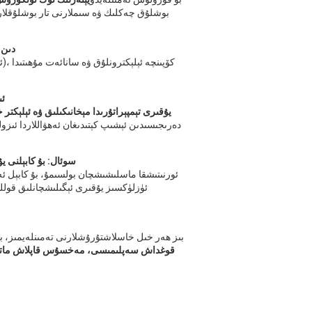
بوشلۇق چەكلىك ۋە سىملارنى تار بوشلۇقلاردى
2-سوئال: EMI
3-سوئال:
105℃ چىداملىق PVC يۇقىرى تېمپېراتۇرىدا مېخانىكىلىق ۋە ئ
4-سوئال: بۇ كابېلنى
A: ئورنىتىشقا ماسلىشىشچان بولسىمۇ، بۇ كابېل 
ئۈزلۈكسىز يۇقىرى ئېگىلىشچانلىق قول
A: بىز ھەر خىل خاسلاشتۇرۇشلارنى تەمىنلەيمىز، ب
قوغداش سەپلىمىسى، مەخسۇس قاپلاش ماتېرىي