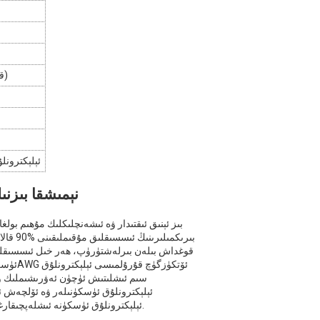
SCR (قالاي مىس سىم بىلەن ئۆرۈش، %90 قاپلاش)
ئېلېكترون
نېمىشقا بىزنى
بىز ئېنىق ئىقتىدار ۋە ئىشەنچلىكلىك مۇھىم بول
سىم ئىشلىتىش ئۈچۈن ئەۋرىشىملىك ​​ۋ
ئېلېكترونلۇق ئۈسكۈنىلەر ۋە ئۆلچەش ئ
ئېلېكترونلۇق ئۈسكۈنە ئىشلەپچىقارغۇچىلارنىڭ قاتتىق تەلىپىگە ماس كېلىدىغان ھەل قىلىش چارىلىرىنى تەمىنلەيمىز.