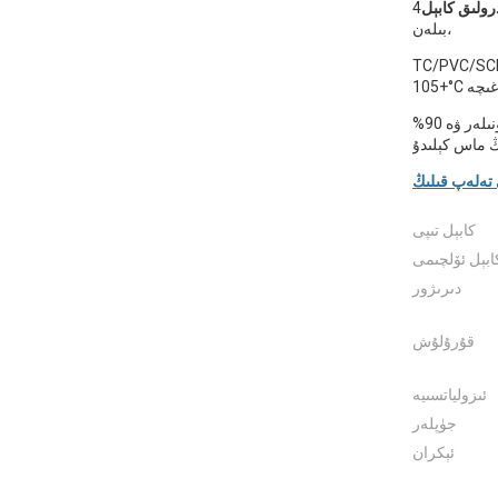
رولىق كابېل
4x22AWG سەپلىمىسى
بىلەن،
ۇلمىسى، 600V دەرىجىسى، -20°C دىن
%90 قالايلىق مىس ئۆرۈمە قالقان، ئېلېكترونلۇق ئۈسكۈنىلەر ۋە
كابېل تىپى
ابېل ئۆلچىمى
دىرىژور
قۇرۇلۇش
ئىزولياتسىيە
جۈپلەر
ئېكران