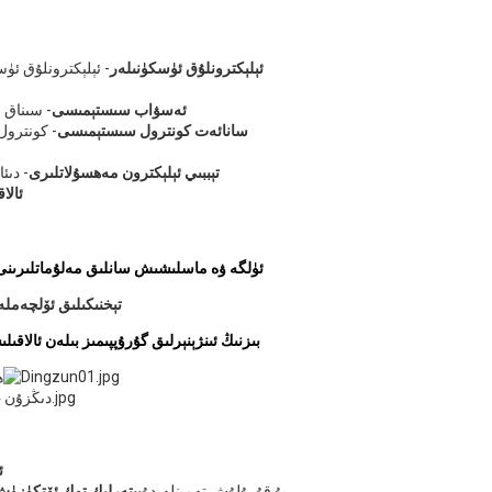
ئېلېكترونلۇق ئۈسكۈنىلەر
- ئېلېكترونلۇق ئۈس
ئەسۋاب سىستېمىسى
- سىناق 
سانائەت كونترول سىستېمىسى
- كونترول
تېببىي ئېلېكترون مەھسۇلاتلىرى
- دىئ
ئالا
ئۈلگە ۋە ماسلىشىش سانلىق مەلۇماتلىرىن
تېخنىكىلىق ئۆلچەم
بىزنىڭ ئىنژېنېرلىق گۇرۇپپىمىز بىلەن ئالاقىل
-
1
A: بۇ قۇرۇلۇش تەمىنلەيدۇ
يېتەرلىك توك ئۆتكۈزۈش