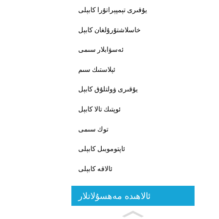
يۇقىرى تېمپېراتۇرا كابېلى
خاسلاشتۇرۇلغان كابېل
ئەسۋابلار سىمى
ئېلاستىك سىم
يۇقىرى ۋولتلۇق كابېل
ئوپتىك تالا كابېل
توك سىمى
ئاپتوموبىل كابېلى
ئالاقە كابېلى
ئالاھىدە مەھسۇلاتلار