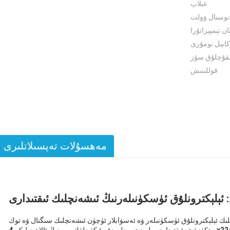
غىلاپ
نومىنال ۋولت
ان تېمپېراتۇرا
كابېل نومۇرى
قۇچلۇق سۆز
قوللىنىش
مەھسۇلات تەپسىلاتلىرى
: ئېلېكترونلۇق ئۈسكۈنىلەرنىڭ ئىشەنچلىك ئىقتىدارى
لىك ئېلېكترونلۇق ئۈسكۈنىلەر ۋە ئەسۋابلار ئۈچۈن ئىشەنچلىك سىگنال ۋە توك
يەتكۈزۈش ئىقتىدارى بىلەن تەمىنلەيدۇ. بۇ كۈچلۈك سىمنىڭ ئالاھىدىلىكى