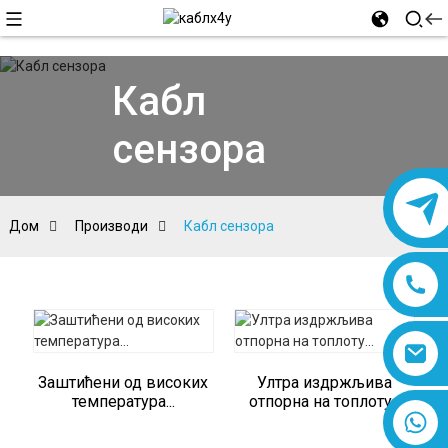
Кабл
сензора
Дом
Производи
Кабл сензора
Заштићени од високих
Ултра издржљива
температура...
отпорна на топлоту...
8618019377761