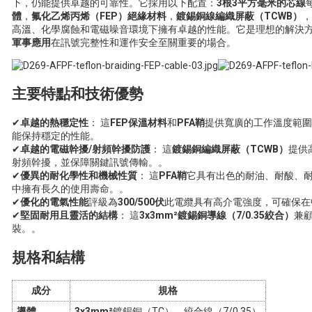
下，仍能提供卓越的可靠性。它採用以下配置：
3根3平方毫米的芯線
體
，
氟化乙烯丙烯（FEP）絕緣材料
，
鍍錫銅線編織屏蔽（TCWB）
，
高溫、化學腐蝕和電磁噪音環境下擁有卓越的性能。它是理想的解決
軍事應用
在訊號完整性和運作安全至關重要的場合。
主要特點和技術優勢
✔
卓越的熱穩定性
： 這
FEP保溫材料
和
PFA鞘
提供寬廣的工作溫度範圍
能保持穩定的性能
。
✔
卓越的電磁幹擾/射頻幹擾防護
： 這
鍍錫銅編織屏蔽（TCWB）
提供
射頻幹擾，並保障關鍵訊號傳輸。
。
✔
優異的耐化學性和機械性質
： 這
PFA鞘
它具有出色的耐油、耐酸、
中擁有長久的使用壽命。
。
✔
優化的電氣性能
評級為
300/500伏
此電纜具有高介電強度，可確保在
✔
堅固耐用且靈活的結構
： 這
3x3mm²鍍錫銅導線（7/0.35絞合）
兼
裝。
。
規格和結構
成分
規格
導體
3x3mm²
鍍錫銅（TC），絞合線（7/0.35）