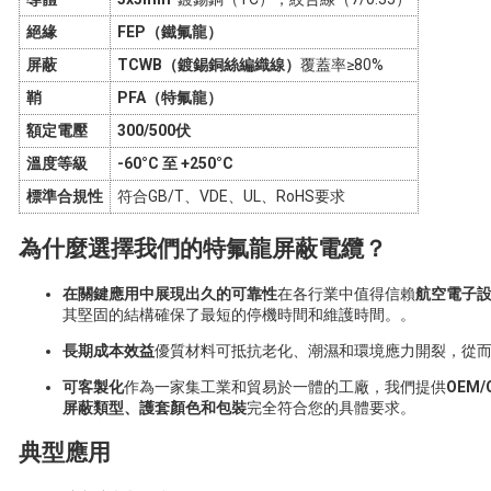
絕緣
FEP（鐵氟龍）
屏蔽
TCWB（鍍錫銅絲編織線）
覆蓋率≥80%
鞘
PFA（特氟龍）
額定電壓
300/500伏
溫度等級
-60°C 至 +250°C
標準合規性
符合GB/T、VDE、UL、RoHS要求
為什麼選擇我們的特氟龍屏蔽電纜？
在關鍵應用中展現出久的可靠性
在各行業中值得信賴
航空電子
其堅固的結構確保了最短的停機時間和維護時間。
。
長期成本效益
優質材料可抵抗老化、潮濕和環境應力開裂，從
可客製化
作為一家集工業和貿易於一體的工廠，我們提供
OEM
屏蔽類型、護套顏色和包裝
完全符合您的具體要求。
典型應用