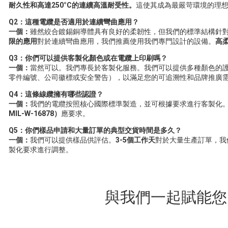
耐久性和高達250°C的連續高溫耐受性。
這使其成為最嚴苛環境的理
Q2：這種電纜是否適用於連續彎曲應用？
一個：
雖然絞合鍍錫銅導體具有良好的柔韌性，但我們的標準結構針
限的應用
對於連續彎曲應用，我們推薦使用我們專門設計的設備。
高
Q3：你們可以提供客製化顏色或在電纜上印刷嗎？
一個：
當然可以。我們專長於客製化服務。我們可以提供多種顏色的
零件編號、公司徽標或安全警告），以滿足您的可追溯性和品牌推廣
Q4：這條線纜擁有哪些認證？
一個：
我們的電纜按照核心國際標準製造，並可根據要求進行客製化
MIL-W-16878）
應要求
。
Q5：你們樣品申請和大量訂單的典型交貨時間是多久？
一個：
我們可以提供樣品供評估。
3-5個工作天
對於大量生產訂單，我
製化要求進行調整。
與我們一起賦能您