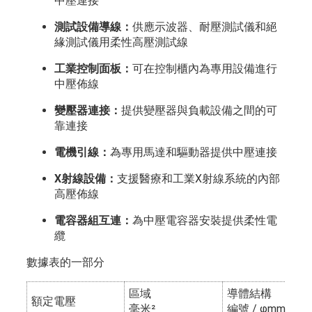
中壓連接
測試設備導線：
供應示波器、耐壓測試儀和絕
緣測試儀用柔性高壓測試線
工業控制面板：
可在控制櫃內為專用設備進行
中壓佈線
變壓器連接：
提供變壓器與負載設備之間的可
靠連接
電機引線：
為專用馬達和驅動器提供中壓連接
X射線設備：
支援醫療和工業X射線系統的內部
高壓佈線
電容器組互連：
為中壓電容器安裝提供柔性電
纜
數據表的一部分
區域
導體結構
額定電壓
毫米²
編號 / φmm