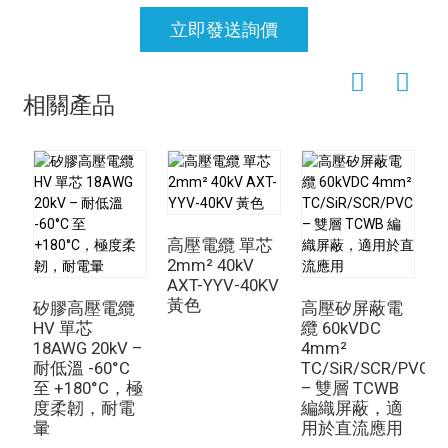
立即發送詢價
相關產品
高壓電纜 單芯
2mm² 40kV
AXT-YYV-40KV
0
黃色
T
矽膠高壓電纜
高壓矽屏蔽電
HV 單芯
纜 60kVDC
18AWG 20kV –
4mm²
耐低溫 -60°C
TC/SiR/SCR/PVC
至 +180°C，極
– 雙層 TCWB
度柔韌，耐電
編織屏蔽，適
暈
用於直流應用