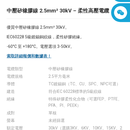
中壓矽橡膠線 2.5mm² 30kV – 柔性高壓電纜
優質中壓矽橡膠線 2.5mm² 30kV。
IEC60228 5級鍍錫銅絞線，柔性矽膠絕緣。
-60°C 至 +180°C。電壓選項 3-50kV。
索取詳細報價和數據表！
電纜類型
中壓矽橡膠線
電纜規格
2.5平方毫米
導體
TC鍍錫銅（TC、CU、SPC、NPC可選）
建造
符合IEC 60228標準的5級絞線
絕緣
特殊矽膠柔性化合物（可選FEP、PTFE、
PFA、PI、PEEK）
成對
單核
螢幕
未經篩選
額定電壓
30kV（選購3KV、6KV、10KV、15KV、2