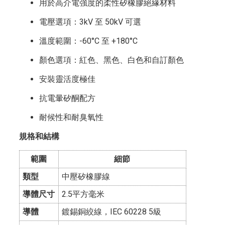
用於高介電強度的柔性矽橡膠絕緣材料
電壓選項：3kV 至 50kV 可選
溫度範圍：-60°C 至 +180°C
顏色選項：紅色、黑色、白色和自訂顏色
安裝靈活度極佳
抗電暈矽酮配方
耐候性和耐臭氧性
規格和結構
範圍
細節
類型
中壓矽橡膠線
導體尺寸
2.5平方毫米
導體
鍍錫銅絞線，IEC 60228 5級