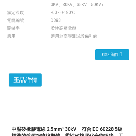
0KV、30KV、35KV、50KV）
額定溫度
-60～+180℃
電纜編號
D383
關鍵字
柔性高壓電纜
應用
適用於高壓測試設備引線
聯絡我們
產品詳情
中壓矽橡膠電線 2.5mm² 30kV – 符合IEC 60228 5級
標準的鍍錫銅絞線導體，柔性矽橡膠化合物絕緣，工