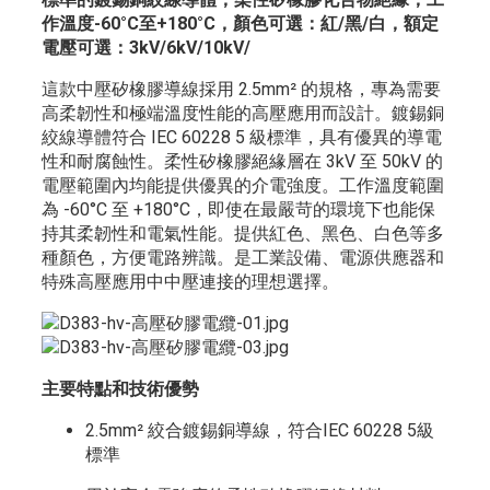
作溫度-60°C至+180°C，顏色可選：紅/黑/白，額定
電壓可選：3kV/6kV/10kV/
這款中壓矽橡膠導線採用 2.5mm² 的規格，專為需要
高柔韌性和極端溫度性能的高壓應用而設計。鍍錫銅
絞線導體符合 IEC 60228 5 級標準，具有優異的導電
性和耐腐蝕性。柔性矽橡膠絕緣層在 3kV 至 50kV 的
電壓範圍內均能提供優異的介電強度。工作溫度範圍
為 -60°C 至 +180°C，即使在最嚴苛的環境下也能保
持其柔韌性和電氣性能。提供紅色、黑色、白色等多
種顏色，方便電路辨識。是工業設備、電源供應器和
特殊高壓應用中中壓連接的理想選擇。
主要特點和技術優勢
2.5mm² 絞合鍍錫銅導線，符合IEC 60228 5級
標準