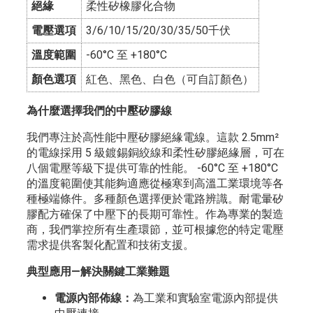
絕緣
柔性矽橡膠化合物
電壓選項
3/6/10/15/20/30/35/50千伏
溫度範圍
-60°C 至 +180°C
顏色選項
紅色、黑色、白色（可自訂顏色）
為什麼選擇我們的中壓矽膠線
我們專注於高性能中壓矽膠絕緣電線。這款 2.5mm²
的電線採用 5 級鍍錫銅絞線和柔性矽膠絕緣層，可在
八個電壓等級下提供可靠的性能。 -60°C 至 +180°C
的溫度範圍使其能夠適應從極寒到高溫工業環境等各
種極端條件。多種顏色選擇便於電路辨識。耐電暈矽
膠配方確保了中壓下的長期可靠性。作為專業的製造
商，我們掌控所有生產環節，並可根據您的特定電壓
需求提供客製化配置和技術支援。
典型應用—解決關鍵工業難題
電源內部佈線：
為工業和實驗室電源內部提供