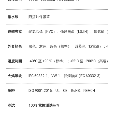
排水線
附箔片保護罩
連體夾克
聚氯乙烯（PVC）、低煙無鹵（LSZH）、聚氨酯（P
外套顏色
黑色、灰色、藍色（標準）；淺藍色（IS電路）；任何
溫度範圍
-40°C 至 +90°C（標準）；-65°C 至 +200°C（高級）
火焰等級
IEC 60332-1、VW-1、低煙無鹵 (IEC 60332-3)
認證
ISO 9001:2015、UL、CE、RoHS、REACH
測試
100% 電氣測試
每卷