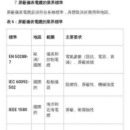
屏蔽儀表電纜的業界標準
屏蔽儀表電纜必須符合各種標準，具體取決於應用和地區。
表 6：屏蔽儀表電纜的業界標準
標準
地區
範圍
主要要求
歐
儀表和
EN 50288-
電氣參數（阻抗、電容、衰
洲/
控制電
7
減）、屏蔽效能
國際
纜
IEC 60092-
國際
船舶儀
阻燃性、屏蔽性、機械強度
502
的
器
海洋和
國際
IEEE 1580
近海電
屏蔽、耐腐蝕性
的
纜