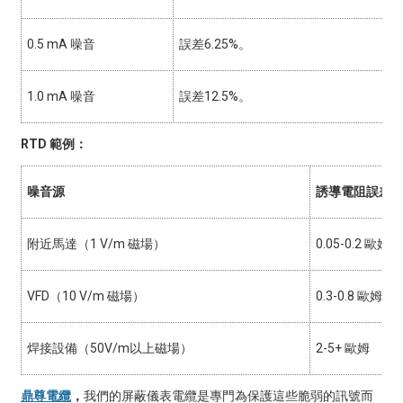
0.5 mA 噪音
誤差6.25%。
1.0 mA 噪音
誤差12.5%。
RTD 範例：
噪音源
誘導電阻誤差
附近馬達（1 V/m 磁場）
0.05-0.2 歐姆
VFD（10 V/m 磁場）
0.3-0.8 歐姆
焊接設備（50V/m以上磁場）
2-5+ 歐姆
鼎尊電纜
，
我們的屏蔽儀表電纜是專門為保護這些脆弱的訊號而