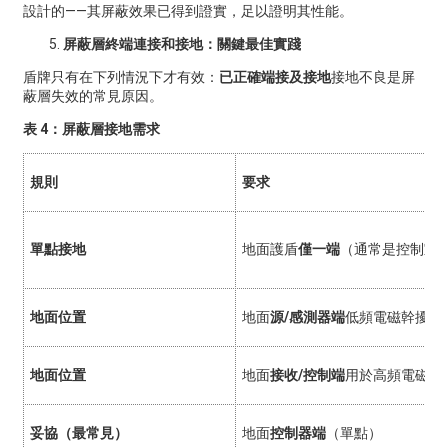
設計的——其屏蔽效果已得到證實，足以證明其性能。
屏蔽層終端連接和接地：關鍵最佳實踐
盾牌只有在下列情況下才有效：
已正確端接及接地
接地不良是屏
蔽層失效的常見原因。
表 4：屏蔽層接地需求
規則
要求
單點接地
地面護盾
僅一端
（通常是控制室/
地面位置
地面
源/感測器端
低頻電磁幹擾
地面位置
地面
接收/控制端
用於高頻電磁幹
妥協（最常見）
地面
控制器端
（單點）