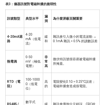
表3：儀器訊號對電磁幹擾的脆弱性
漏
訊號類型
典型水平
為什麼屏蔽至關重要
洞
4-20
4-20mA迴
緩
雜訊會引入微小的電流波動 →
mA（低電
路
和
0.1mA 雜訊 = 0.5% 的讀數誤差
流）
0-50
非
微伏特訊號很容易被電磁幹擾
熱電偶
mV（極低
常
所掩蓋。
電壓）
高
100-1000
RTD（電
高
電阻變化0.1Ω = 0.25°C誤差；
Ω（低電
阻）
的
電磁幹擾會造成假電阻。
位）
數字式
RS485 /
緩
雜訊會導致位元錯誤、CRC校