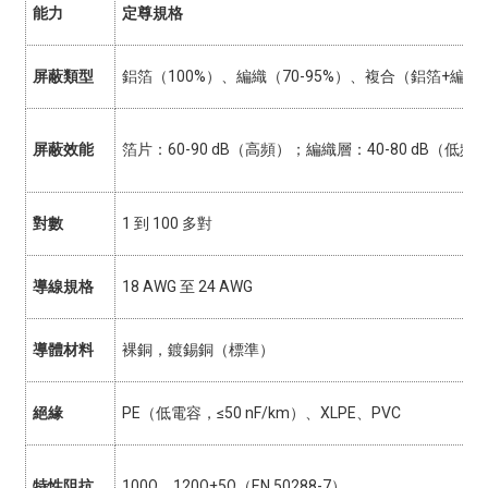
能力
定尊規格
屏蔽類型
鋁箔（100%）、編織（70-95%）、複合（鋁箔+編織
屏蔽效能
箔片：60-90 dB（高頻）；編織層：40-80 dB（低
對數
1 到 100 多對
導線規格
18 AWG 至 24 AWG
導體材料
裸銅，鍍錫銅（標準）
絕緣
PE（低電容，≤50 nF/km）、XLPE、PVC
特性阻抗
100Ω、120Ω±5Ω（EN 50288-7）