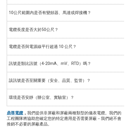
10公尺範圍內是否有變頻器、馬達或焊接機？
電纜長度是否大於50公尺？
電纜是否與電源線平行超過 10 公尺？
訊號是類比訊號（4-20mA、mV、RTD）嗎？
該訊號是否至關重要（安全、品質、監管）？
環境是否安靜（辦公室、實驗室）？
鼎尊電纜
，
我們提供非屏蔽和屏蔽兩種類型的儀表電纜。我們的
工程團隊將協助您確定您的特定應用是否需要屏蔽－我們絕不會
推銷不必要的屏蔽產品。