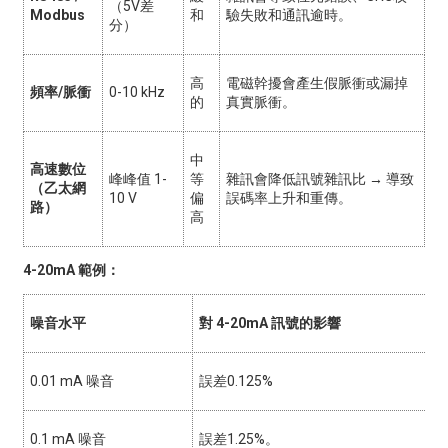
（5V差
Modbus
和
驗失敗和通訊逾時。
分）
高
電磁幹擾會產生假脈衝或漏掉
頻率/脈衝
0-10 kHz
的
真實脈衝。
中
高速數位
峰峰值 1-
等
雜訊會降低訊號雜訊比 → 導致
（乙太網
10 V
偏
誤碼率上升和重傳。
路）
高
4-20mA 範例：
噪音水平
對 4-20mA 訊號的影響
0.01 mA 噪音
誤差0.125%
0.1 mA 噪音
誤差1.25%。