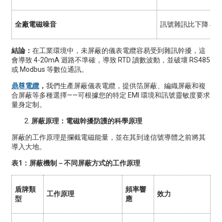
全廠電磁噪音
訊號雜訊比下降→
結論：
在工業環境中，未屏蔽的儀表電纜容易受到雜訊幹擾，這
會導致 4-20mA 迴路不準確，導致 RTD 讀數波動，並破壞 RS485
或 Modbus 等數位通訊。
鼎尊電纜
，
我們生產屏蔽儀表電纜，提供箔屏蔽、編織屏蔽和複
合屏蔽等多種選擇——可根據您的特定 EMI 環境和訊號靈敏度要求
量身定制。
屏蔽原理：電磁幹擾防護的科學原理
屏蔽的工作原理是攔截電磁能量，並在其到達信號導體之前將其
導入大地。
表1：屏蔽機制－不同屏蔽方式的工作原理
盾牌類
頻率響
工作原理
效力
型
應