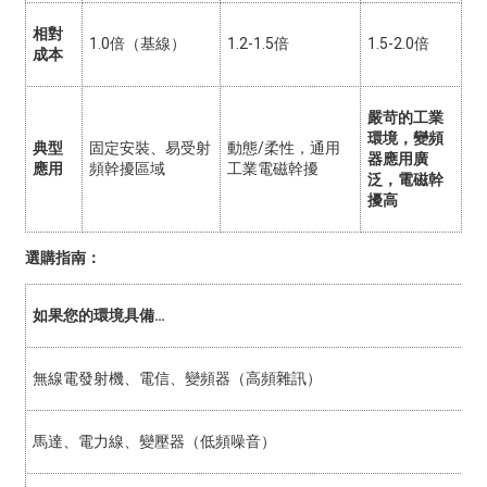
相對
1.0倍（基線）
1.2-1.5倍
1.5-2.0倍
成本
嚴苛的工業
環境，變頻
典型
固定安裝、易受射
動態/柔性，通用
器應用廣
應用
頻幹擾區域
工業電磁幹擾
泛，電磁幹
擾高
選購指南：
如果您的環境具備…
無線電發射機、電信、變頻器（高頻雜訊）
馬達、電力線、變壓器（低頻噪音）