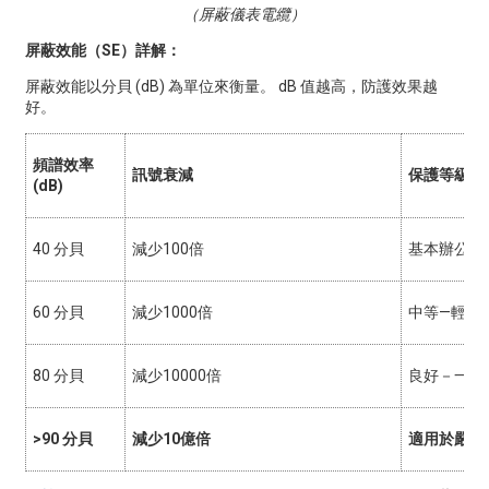
（屏蔽儀表電纜）
屏蔽效能（SE）詳解：
屏蔽效能以分貝 (dB) 為單位來衡量。 dB 值越高，防護效果越
好。
頻譜效率
訊號衰減
保護等級
(dB)
40 分貝
減少100倍
基本辦公室
60 分貝
減少1000倍
中等—輕工
80 分貝
減少10000倍
良好－一般
>90 分貝
減少10億倍
適用於嚴苛