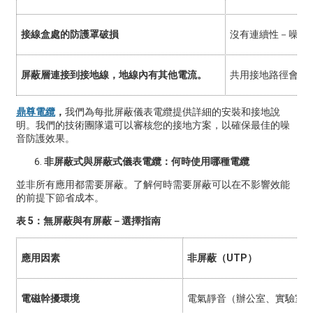
接線盒處的防護罩破損
沒有連續性－噪音
屏蔽層連接到接地線，地線內有其他電流。
共用接地路徑會引
鼎尊電纜
，
我們為每批屏蔽儀表電纜提供詳細的安裝和接地說
明。我們的技術團隊還可以審核您的接地方案，以確保最佳的噪
音防護效果。
非屏蔽式與屏蔽式儀表電纜：何時使用哪種電纜
並非所有應用都需要屏蔽。了解何時需要屏蔽可以在不影響效能
的前提下節省成本。
表 5：無屏蔽與有屏蔽－選擇指南
應用因素
非屏蔽（UTP）
電磁幹擾環境
電氣靜音（辦公室、實驗室