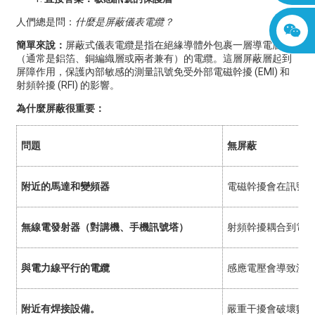
人們總是問：
什麼是屏蔽儀表電纜？
簡單來說：
屏蔽式儀表電纜是指在絕緣導體外包裹一層導電層
（通常是鋁箔、銅編織層或兩者兼有）的電纜。這層屏蔽層起到
屏障作用，保護內部敏感的測量訊號免受外部電磁幹擾 (EMI) 和
射頻幹擾 (RFI) 的影響。
為什麼屏蔽很重要：
問題
無屏蔽
附近的馬達和變頻器
電磁幹擾會在訊號線
無線電發射器（對講機、手機訊號塔）
射頻幹擾耦合到電纜
與電力線平行的電纜
感應電壓會導致測
附近有焊接設備。
嚴重干擾會破壞數