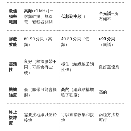
最佳
高頻
(>1 MHz) —
全光譜
—所
頻率
射頻幹擾、無線
低頻到中頻
（
有頻率
範圍
電、變頻器開關
屏蔽
60-90 分貝（高
40-80 分貝（低
>90 分貝
效能
頻）
頻）
（廣譜）
良好（根據膠帶不
靈活
極佳（編織線柔韌
同，可能會有些
良好至優秀
性
性佳）
硬）
機械
低（膠帶可能會撕
高的
（編織結構增
高的
強度
裂）
強了強度）
終止
需要接地線以便於
可以直接收集和接
兩種方法都
複雜
接地
地
可行
度