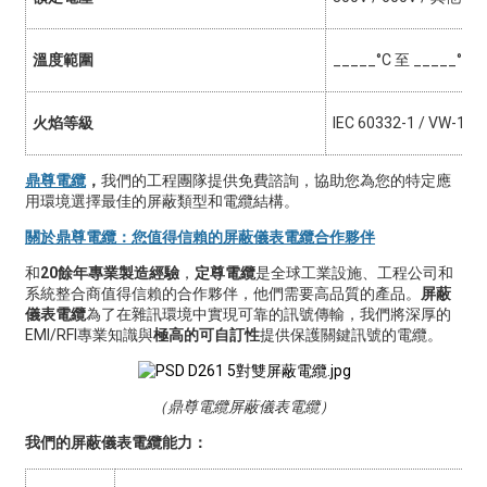
溫度範圍
_____°C 至 _____°C
火焰等級
IEC 60332-1 / VW-1
鼎尊電纜
，
我們的工程團隊提供免費諮詢，協助您為您的特定應
用環境選擇最佳的屏蔽類型和電纜結構。
關於鼎尊電纜：您值得信賴的屏蔽儀表電纜合作夥伴
和
20餘年專業製造經驗
，
定尊電纜
是全球工業設施、工程公司和
系統整合商值得信賴的合作夥伴，他們需要高品質的產品。
屏蔽
儀表電纜
為了在雜訊環境中實現可靠的訊號傳輸，我們將深厚的
EMI/RFI專業知識與
極高的可自訂性
提供保護關鍵訊號的電纜。
（鼎尊電纜屏蔽儀表電纜）
我們的屏蔽儀表電纜能力：