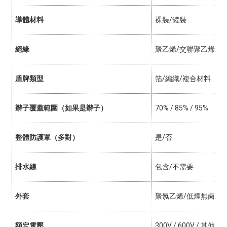
導體材料
裸裝/罐裝
絕緣
聚乙烯/交聯聚乙烯/聚
盾牌類型
箔/編織/複合材料
辮子覆蓋範圍（如果是辮子）
70% / 85% / 95%
整體防護罩（多對）
是/否
排水線
包含/不需要
外套
聚氯乙烯/低煙無鹵/聚
額定電壓
300V / 600V / 其他