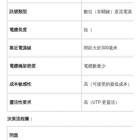
訊號類型
數位（非關鍵）直流電源
電纜長度
短（
靠近電源線
間距大於300毫米
電纜橋架密度
電纜數量少
成本敏感性
高（可接受的最低成本）
靈活性要求
高（UTP 更靈活）
決策流程圖：
問題