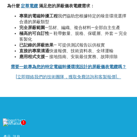
為什麼
定尊電纜
滿足您的屏蔽儀表電纜需求：
專業的電磁幹擾工程
我們協助您根據特定的噪音環境選擇
合適的屏蔽類型
完全屏蔽範圍
—箔材、編織、複合材料—全部自主生產
極高的可自訂性
— 鞋帶數量、規格、保暖層、外套 — 完全
客製化
已記錄的屏蔽效果
— 可提供測試報告以供核實
直接的專業溝通
快速報價、技術資料表、全球運輸
應用程式支援
— 接地指南、安裝最佳實務、故障排除
需要一款專為您的特定電磁幹擾環境設計的屏蔽儀表電纜嗎？
[立即聯絡我們的技術團隊，獲取免費諮詢和客製報價]。
1
產品
訊息