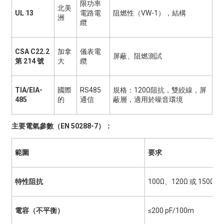
限功率
北美
UL 13
電路電
阻燃性（VW-1），結構
洲
纜
CSA C22.2
加拿
儀表電
屏蔽、阻燃測試
第 214 號
大
纜
TIA/EIA-
國際
RS485
規格：120Ω阻抗，雙絞線，屏
485
的
通信
蔽層，適用於噪音環境
主要電氣參數（EN 50288-7）：
範圍
要求
特性阻抗
100Ω、120Ω 或 150Ω ±
電容（不平衡）
≤200 pF/100m