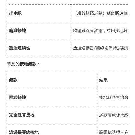
排水線
（用於鋁箔屏蔽）務必將漏極線
編織接地
將編織線束聚攏，並用接地片或
護盾連續性
透過連接器/接線盒保持屏蔽層的
常見的接地錯誤：
錯誤
結果
兩端接地
接地迴路電流會引
完全沒有接地
屏蔽層就像天線一
透過長導線接地
高阻抗路徑－在高