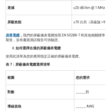
衰減
≤20 dB/km @ 1 MHz
屏蔽效能
≥70 分貝（高級版 >90 
鼎尊電纜
，
我們的屏蔽儀表電纜按照 EN 50288-7 和其他相關標準
製造，並有書面測試報告可供驗證。
如何選擇合適的屏蔽儀表電纜
使用此清單為您的應用指定正確的屏蔽儀表電纜。
表 7：屏蔽儀表電纜選擇清單
範圍
您的需求
對數
_____對
導線規格
_____ AWG