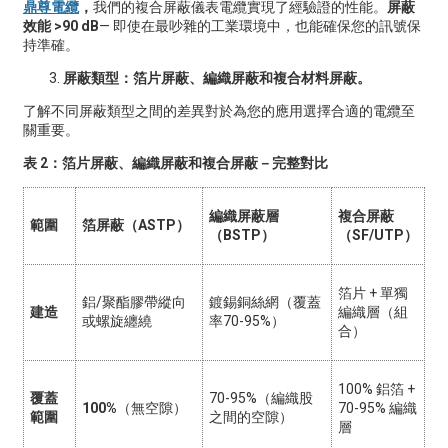
鼎尊電纜
，
我們的複合屏蔽儀表電纜實現了經驗證的性能。
屏蔽
效能 >90 dB
— 即使在最吵雜的工業環境中，也能確保您的訊號保
持準確。
屏蔽類型：箔片屏蔽、編織屏蔽和複合材料屏蔽。
了解不同屏蔽類型之間的差異對於為您的應用選擇合適的電纜至
關重要。
表 2：箔片屏蔽、編織屏蔽和複合屏蔽－完整對比
編織屏蔽層
複合屏蔽
範圍
箔屏蔽（ASTP）
（BSTP）
（SF/UTP）
箔片 + 單獨
鋁/聚酯膠帶縱向
鍍錫銅絲網（覆蓋
建造
編織層（組
或螺旋纏繞
率70-95%）
合）
100% 鋁箔 +
覆蓋
70-95%（編織股
100%
（無空隙）
70-95% 編織
範圍
之間的空隙）
層