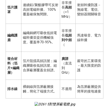
非常擅
連續鋁/聚酯膠帶可反射
射頻幹擾防護－
箔片護
長
高頻
高頻電磁幹擾。 100%
無線電、電信、
罩
（>1
覆蓋確保無間隙。
變頻器開關噪音
MHz）
非常擅
編織銅網可吸收低頻電
編織護
長
低頻
馬達噪音、電力
磁幹擾並提供機械強
盾
到中頻
線幹擾
度。覆蓋率70-95%。
（
複合材
廣譜
箔片阻擋高頻訊號；編
嚴苛的工業環境
料（箔
（直流
織層吸收低頻訊號。組
－最大限度的防
片+編織
到
合屏蔽層覆蓋全頻譜。
護
層）
GHz）
裸銅線與箔屏蔽層接
為箔屏蔽層提供
排水線
不適用
觸，簡化了端接方式。
簡單的接地連接