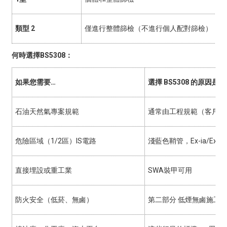
類型 2
僅進行整體篩檢（不進行個人配對篩檢）
何時選擇BS5308：
如果您需要…
選擇 BS5308 的原因是…
石油天然氣專案規範
通常由工程規範（客戶要
危險區域（1/2區）IS電路
淺藍色鞘管，Ex-ia/Ex-i
直接埋設或重工業
SWA裝甲可用
防火安全（低菸、無鹵）
第二部分 低煙無鹵施工