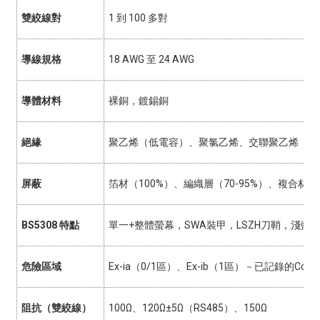
雙絞線對
1 到 100 多對
導線規格
18 AWG 至 24 AWG
導體材料
裸銅，鍍錫銅
絕緣
聚乙烯（低電容）、聚氯乙烯、交聯聚乙烯
屏蔽
箔材（100%）、編織層（70-95%）、複合材
BS5308 特點
單一+整體螢幕，SWA裝甲，LSZH刀鞘，淺藍色（R
危險區域
Ex-ia（0/1區）、Ex-ib（1區）－已記錄的Cc/L
阻抗（雙絞線）
100Ω、120Ω±5Ω（RS485）、150Ω