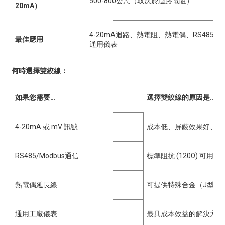
500-800公尺（取決於迴路電阻）
20mA）
4-20mA迴路、熱電阻、熱電偶、RS485/Mo
最佳應用
通用儀表
何時選擇雙絞線：
如果您需要…
選擇雙絞線的原因是…
4-20mA 或 mV 訊號
成本低、屏蔽效果好、傳
RS485/Modbus通信
標準阻抗 (120Ω) 可用
熱電偶延長線
可提供特殊合金（J型、
通用工廠儀表
最具成本效益的解決方案