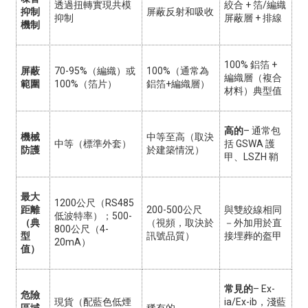
透過扭轉實現共模
絞合 + 箔/編織
抑制
屏蔽反射和吸收
抑制
屏蔽層 + 排線
機制
100% 鋁箔 +
屏蔽
70-95%（編織）或
100%（通常為
編織層（複合
範圍
100%（箔片）
鋁箔+編織層）
材料）典型值
高的
– 通常包
機械
中等至高（取決
中等（標準外套）
括 GSWA 護
防護
於建築情況）
甲、LSZH 鞘
最大
1200公尺（RS485
距離
200-500公尺
與雙絞線相同
低波特率）；500-
（典
（視頻，取決於
－外加用於直
800公尺（4-
型
訊號品質）
接埋葬的盔甲
20mA）
值）
常見的
– Ex-
危險
現貨（配藍色低煙
ia/Ex-ib，淺藍