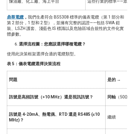
煉油廠、化工廠、海上平台
這些行業的標準——眾所
鼎尊電纜
，
我們生產符合 BS5308 標準的儀表電纜（第 1 部分和
第 2 部分，1 型和 2 型），並擁有完整的認證——包括 SWA 鎧
裝、LSZH 護套、淺藍色 IS 標識以及危險區域合規性的文件化實
體參數。
選擇流程圖：您應該選擇哪種電纜？
使用此決策框架選擇合適的電纜類型。
表 5：儀表電纜選擇決策流程
問題
是的 →
訊號是高頻訊號（>10 MHz）還是視訊訊號？
同軸
（50Ω 或
訊號是 4-20mA、熱電偶、RTD 還是 RS485 (≤10
繼續
MHz)？