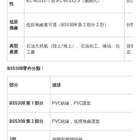
IEC 60332-1 或 IEC 60332-3（捆綁式）
防止電
性
低菸
低菸無鹵素可選（BS5308 第 2 部分 2 型）
封閉空
無鹵
典型
石油天然氣（陸上/海上）、石油化工、煉油、化
規範通
產業
工廠
定。
BS5308零件分類：
部分
描述
BS5308 第 1 部分
PVC絕緣，PVC護套
BS5308 第 2 部分
PVC絕緣，低煙無鹵護套
1型
個體和整體篩檢