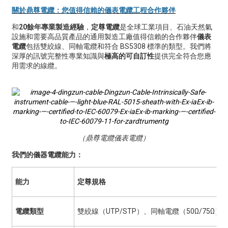
關於鼎尊電纜：您值得信賴的儀表電纜工程合作夥伴
和
20餘年專業製造經驗
，
定尊電纜
是全球工業項目、石油天然氣
設施和需要高品質產品的通用製造工廠值得信賴的合作夥伴
儀表
電纜
包括雙絞線、同軸電纜和符合 BS5308 標準的類型。我們將
深厚的訊號完整性專業知識與
極高的可自訂性
提供完全符合您應
用需求的線纜。
（鼎尊電纜儀表電纜）
我們的儀器電纜能力：
能力
定尊規格
電纜類型
雙絞線（UTP/STP）、同軸電纜（50Ω/75Ω）
B