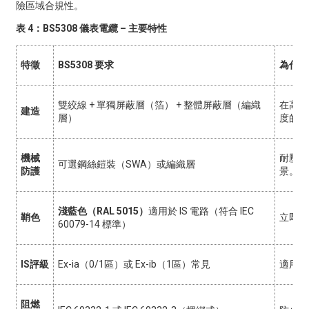
險區域合規性。
表 4：BS5308 儀表電纜 – 主要特性
特徵
BS5308 要求
為什麼
雙絞線 + 單獨屏蔽層（箔） + 整體屏蔽層（編織
在高噪
建造
層）
度的電
機械
耐壓、
可選鋼絲鎧裝（SWA）或編織層
防護
景。
淺藍色（RAL 5015）
適用於 IS 電路（符合 IEC
鞘色
立即辨
60079-14 標準）
IS評級
Ex-ia（0/1區）或 Ex-ib（1區）常見
適用於
阻燃