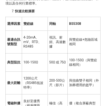
境以及任何行業標準。
快速比較摘要
選擇因素
雙絞線
同軸
BS5308
4-20mA、
視訊、射
最適合訊
與雙絞線+危險區域
mV、RTD、
頻、高速數
號類型
相同
RS485
據
100-150Ω（與雙絞
典型阻抗
100-150Ω
50Ω 或 75Ω
線相同）
1200公尺
200-500公
與扭曲雙子相同（外
最大距離
（RS485低波
尺（影片）
加葬禮用的盔甲）
特率）
良好至優秀
電磁幹擾
極佳（高
優（複合屏蔽典型
（視盾牌而