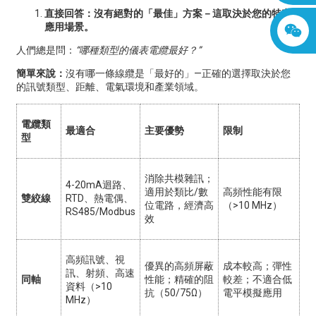
直接回答：沒有絕對的「最佳」方案－這取決於您的特定
應用場景。
人們總是問：
“哪種類型的儀表電纜最好？”
簡單來說：
沒有哪一條線纜是「最好的」—正確的選擇取決於您
的訊號類型、距離、電氣環境和產業領域。
電纜類
最適合
主要優勢
限制
型
消除共模雜訊；
4-20mA迴路、
適用於類比/數
高頻性能有限
雙絞線
RTD、熱電偶、
位電路，經濟高
（>10 MHz）
RS485/Modbus
效
高頻訊號、視
優異的高頻屏蔽
成本較高；彈性
訊、射頻、高速
同軸
性能；精確的阻
較差；不適合低
資料（>10
抗（50/75Ω）
電平模擬應用
MHz）