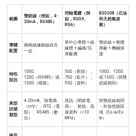
同軸電纜（例
BS5308（石油
雙絞線（例如，4-
範圍
如，RG59、
和天然氣規
20mA，RS485）
RG6）
範）
單中心導體 + 絕
雙絞線 + 整體
導體
兩根絕緣銅線絞在
緣體 + 編織/箔
屏蔽 + 機械保
配置
一起
屏蔽層
護
100Ω、
50Ω（射頻），
100Ω、120Ω
特性
120Ω（RS485）或
75Ω（影片），
或 150Ω（與雙
阻抗
150Ω（模擬）
93Ω（資料）
絞線相同）
4-20mA、熱電偶
視訊（閉路電
與雙絞線相同
典型
（mV）、RTD（電
視）、射頻、高
－外加危險區
訊號
阻）、RS485（數
速資料（>10
域（Ex-ia/Ex-
類型
位）
MHz）
ib）
噪音