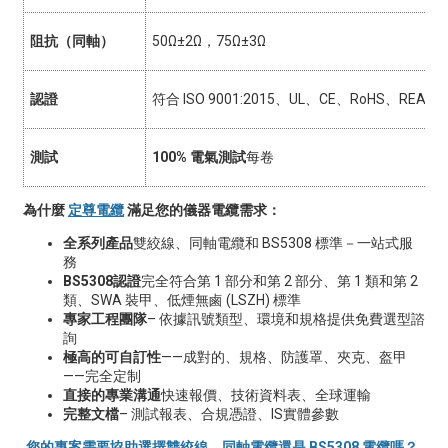
阻抗（同軸）
50Ω±2Ω，75Ω±3Ω
認證
符合 ISO 9001:2015、UL、CE、RoHS、REACH
測試
100% 電氣測試
每卷
為什麼
定尊電纜
滿足您的儀器電纜需求：
全系列產品
雙絞線、同軸電纜和 BS5308 標準－一站式服
務
BS5308認證
完全符合第 1 部分和第 2 部分、第 1 類和第 2
類、SWA 裝甲、低煙無鹵 (LSZH) 標準
專家工程團隊
– 依據訊號類型、環境和規格提供免費選型諮
詢
極高的可自訂性
——成對的、規格、防護罩、夾克、盔甲
——完全定制
直接的專業溝通
快速報價、技術資料表、全球運輸
完整文檔
– 測試報表、合規憑證、IS實體參數
您的專案需要協助選擇雙絞線、同軸電纜還是 BS5308 電纜嗎？