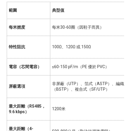
範圍
典型值
每米撚度
每米30-60圈（因鞋子而異）
特性阻抗
100Ω、120Ω 或 150Ω
電容（芯間電容）
≤60-150 pF/m（PE 優於 PVC）
非屏蔽（UTP）、箔​​式（ASTP）、編織式
屏蔽選項
（BSTP）、複合式（SF/UTP）
最大距離（RS485，
1200米
9.6 kbps）
最大距離（4-