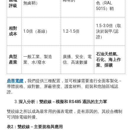
區域
稀有的
無鹵鞘）
色（RAL
評級
5015）鞘
1.5-3.0倍（取
相對
1.0倍（基線）
1.2-1.5倍
決於裝甲/認
成本
證）
石油天然氣、
典型
一般工業、製造
廣播、安全、電
石化、海上作
產業
業、水/廢水
信、高速數據
業、採礦
鼎尊電纜
，
我們提供三種配置，並可根據需要進行全面客製化－
導體規格、線對數、屏蔽密度、護套材料、鎧裝和危險區域認
證。
深入分析：雙絞線－模擬和 RS485 通訊的主力軍
雙絞線之所以成為最常用的儀表電纜，是有原因的。其絞合機制
可消除電磁幹擾。
表2：雙絞線－主要規格與應用