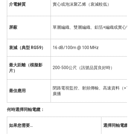
介電解質
實心或泡沫聚乙烯（衰減較低）
屏蔽
單層編織、雙層編織、鋁箔+編織或實心管
衰減（典型 RG59）
16 dB/100m @ 100 MHz
最大距離（模擬影
200-500公尺（訊號品質良好時）
片）
閉路電視監控、射頻傳輸、高速資料（>10 
最佳應用
廣播
何時選擇同軸電纜：
如果您需要…
選擇同軸電纜的