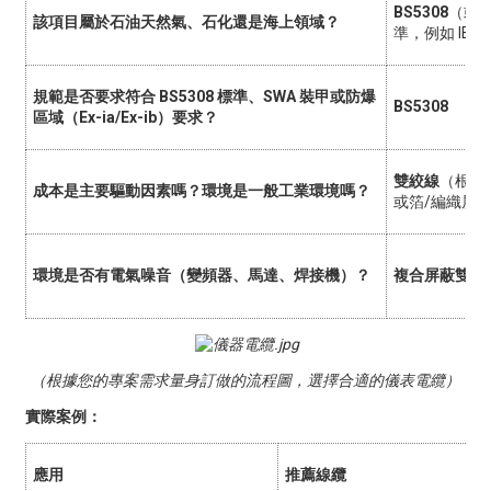
BS5308
（或
該項目屬於石油天然氣、石化還是海上領域？
準，例如 IEC 
規範是否要求符合 BS5308 標準、SWA 裝甲或防爆
BS5308
區域（Ex-ia/Ex-ib）要求？
雙絞線
（根據
成本是主要驅動因素嗎？環境是一般工業環境嗎？
或箔/編織屏
環境是否有電氣噪音（變頻器、馬達、焊接機）？
複合屏蔽雙絞
（根據您的專案需求量身訂做的流程圖，選擇合適的儀表電纜）
實際案例：
應用
推薦線纜