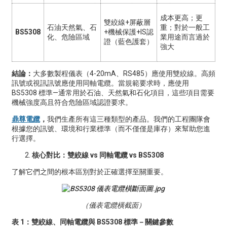
成本更高；更
雙絞線+屏蔽層
石油天然氣、石
重；對於一般工
BS5308
+機械保護+IS認
化、危險區域
業用途而言過於
證（藍色護套）
強大
結論：
大多數製程儀表（4-20mA、RS485）應使用雙絞線。高頻
訊號或視訊訊號應使用同軸電纜。當規範要求時，應使用
BS5308 標準—通常用於石油、天然氣和石化項目，這些項目需要
機械強度高且符合危險區域認證要求。
鼎尊電纜
，
我們生產所有這三種類型的產品。我們的工程團隊會
根據您的訊號、環境和行業標準（而不僅僅是庫存）來幫助您進
行選擇。
核心對比：雙絞線 vs 同軸電纜 vs BS5308
了解它們之間的根本區別對於正確選擇至關重要。
（儀表電纜橫截面）
表 1：雙絞線、同軸電纜與 BS5308 標準－關鍵參數