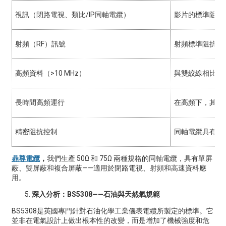
視訊（閉路電視、類比/IP同軸電纜）
影片的標準阻抗 (
射頻（RF）訊號
射頻標準阻抗（5
高頻資料（>10 MHz）
與雙絞線相比，
長時間高頻運行
在高頻下，其衰
精密阻抗控制
同軸電纜具有嚴格
鼎尊電纜
，
我們生產 50Ω 和 75Ω 兩種規格的同軸電纜，具有單屏
蔽、雙屏蔽和複合屏蔽——適用於閉路電視、射頻和高速資料應
用。
深入分析：BS5308——石油與天然氣規範
BS5308是英國專門針對石油化學工業儀表電纜所製定的標準。它
並非在電氣設計上做出根本性的改變，而是增加了機械強度和危