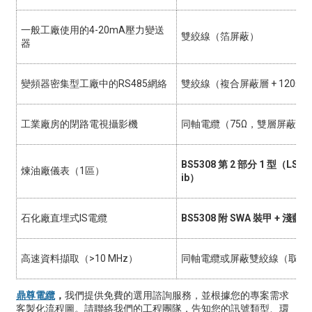
一般工廠使用的4-20mA壓力變送
雙絞線（箔屏蔽）
器
變頻器密集型工廠中的RS485網絡
雙絞線（複合屏蔽層 + 120Ω 
工業廠房的閉路電視攝影機
同軸電纜（75Ω，雙層屏蔽）
BS5308 第 2 部分 1 型（LSZ
煉油廠儀表（1區）
ib）
石化廠直埋式IS電纜
BS5308 附 SWA 裝甲 + 淺藍色
高速資料擷取（>10 MHz）
同軸電纜或屏蔽雙絞線（取決
鼎尊電纜
，
我們提供免費的選用諮詢服務，並根據您的專案需求
客製化流程圖。請聯絡我們的工程團隊，告知您的訊號類型、環