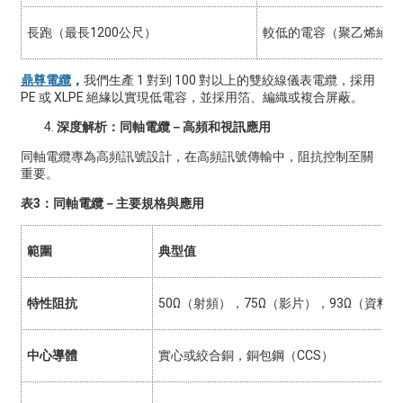
長跑（最長1200公尺）
較低的電容（聚乙烯絕緣
鼎尊電纜
，
我們生產 1 對到 100 對以上的雙絞線儀表電纜，採用
PE 或 XLPE 絕緣以實現低電容，並採用箔、編織或複合屏蔽。
深度解析：同軸電纜－高頻和視訊應用
同軸電纜專為高頻訊號設計，在高頻訊號傳輸中，阻抗控制至關
重要。
表3：同軸電纜－主要規格與應用
範圍
典型值
特性阻抗
50Ω（射頻），75Ω（影片），93Ω（資料）
中心導體
實心或絞合銅，銅包鋼（CCS）