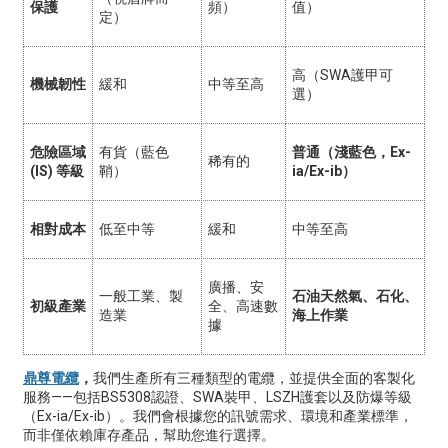
保護
頻）
值）
定）
高（SWA護甲可
機械韌性
緩和
中等至高
選）
危險區域
有貨（藍色
普通（淺藍色，Ex-
稀有的
(IS) 等級
鞘）
ia/Ex-ib）
相對成本
低至中等
緩和
中等至高
廣播、安
一般工業、製
石油天然氣、石化、
初級產業
全、高速數
造業
海上作業
據
鼎尊電纜
，
我們生產所有三種類型的電纜，並提供全面的客製化
服務——包括BS5308認證、SWA裝甲、LSZH護套以及防爆等級
（Ex-ia/Ex-ib）。我們會根據您的訊號需求、環境和產業標準，
而非僅依賴庫存產品，幫助您進行選擇。