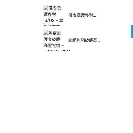
儀表電纜多對...
篩網無鞘矽膠高...