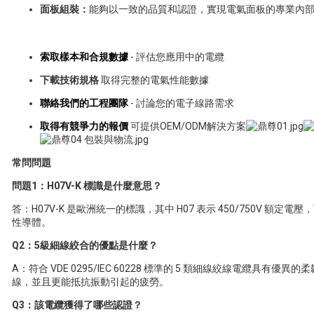
面板組裝：
能夠以一致的品質和認證，實現電氣面板的專業內
索取樣本和合規數據
- 評估您應用中的電纜
下載技術規格
取得完整的電氣性能數據
聯絡我們的工程團隊
- 討論您的電子線路需求
取得有競爭力的報價
可提供OEM/ODM解決方案
常問問題
問題1：H07V-K 標識是什麼意思？
答：H07V-K 是歐洲統一的標識，其中 H07 表示 450/750V 額定電
性導體。
Q2：5級細線絞合的優點是什麼？
A：符合 VDE 0295/IEC 60228 標準的 5 類細線絞線電纜具
線，並且更能抵抗振動引起的疲勞。
Q3：該電纜獲得了哪些認證？