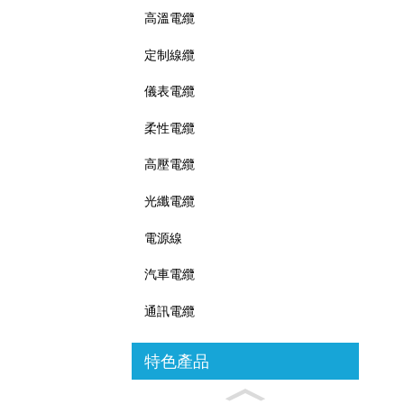
高溫電纜
定制線纜
儀表電纜
柔性電纜
高壓電纜
光纖電纜
電源線
汽車電纜
通訊電纜
特色產品