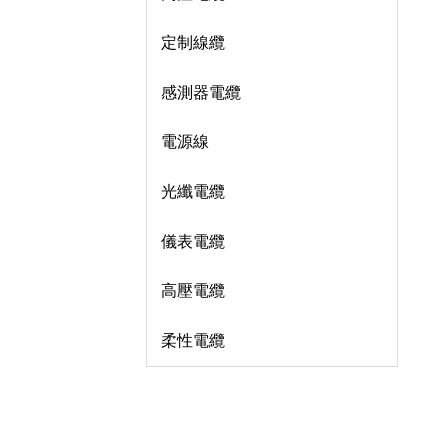
定制線纜
感測器電纜
電源線
光纖電纜
儀表電纜
高壓電纜
柔性電纜