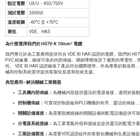
額定電壓
U0/U：450/750V
測試電壓
2500伏
溫度範圍
-40°C 至 +70°C
審批
VDE、HAS
為什麼選擇我們的 H07V-K 10mm² 電纜
我們專注於為工業應用提供符合 VDE 和 HAR 認證的電纜。我們的 H07V
PVC 絕緣層，確保可靠的內部佈線。裸銅導體保證了優異的導電性，而
性。 VDE 和 HAR 認證確保了產品符合國際標準。作為專業的製造
械和控制系統需求提供客製化長度和技術支援。
典型應用—解決關鍵工業難題
工具機內部佈線：
為機械內部提供靈活的電源連接，適用於振動
控制櫃佈線：
可實現控制面板和PLC機櫃的有序、靈活的佈線
開關設備連接：
為需要阻燃絕緣的開關設備和配電設備提供可
分電器系統接線：
為工業電氣外殼和接線盒提供靈活的配電方
工業設備製造：
為需要VDE認證組件的客製化機械和生產設備