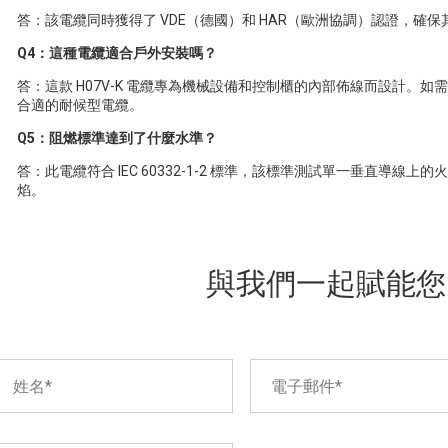
答：該電纜同時獲得了 VDE（德國）和 HAR（歐洲協調）認證，確
Q4：這種電纜適合戶外安裝嗎？
答：這款 H07V-K 電纜專為機械設備和控制櫃的內部佈線而設計。
合適的耐候型電纜。
Q5：阻燃標準達到了什麼水準？
答：此電纜符合 IEC 60332-1-2 標準，該標準測試單一垂直導
焰。
與我們一起賦能您