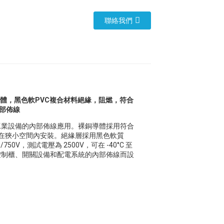
聯絡我們
5類細導線導體，黑色軟PVC複合材料絕緣，阻燃，符合
內部佈線
，適用於工業設備的內部佈線應用。裸銅導體採用符合
韌性，便於在狹小空間內安裝。絕緣層採用黑色軟質
/750V，測試電壓為 2500V，可在 -40°C 至
、控制櫃、開關設備和配電系統的內部佈線而設