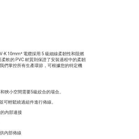
-K 10mm² 電纜採用 5 級細線柔韌性和阻燃
柔軟的 PVC 材質則保證了安裝過程中的柔韌
商，我們掌控所有生產環節，可根據您的特定機
和狹小空間需要5級絞合的場合。
，並可輕鬆繞過組件進行佈線。
靠的內部連接
案
提供內部佈線