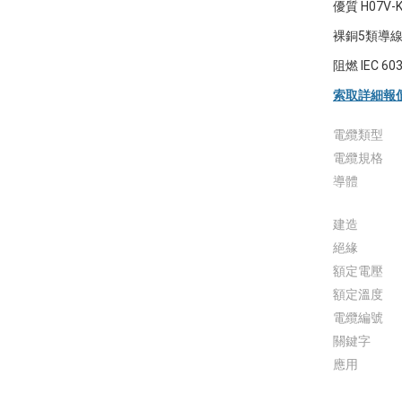
優質 H07V
裸銅5類導線
阻燃 IEC 60
索取詳細報
電纜類型
電纜規格
導體
建造
絕緣
額定電壓
額定溫度
電纜編號
關鍵字
應用