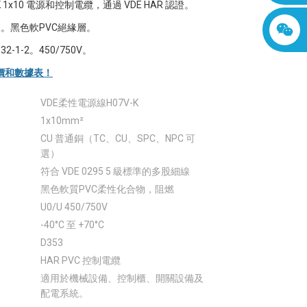
-K 1x10 電源和控制電纜，通過 VDE HAR 認證。
。黑色軟PVC絕緣層。
332-1-2。450/750V。
價和數據表！
VDE柔性電源線H07V-K
1x10mm²
CU 普通銅（TC、CU、SPC、NPC 可
選）
符合 VDE 0295 5 級標準的多股細線
黑色軟質PVC柔性化合物，阻燃
U0/U 450/750V
-40°C 至 +70°C
D353
HAR PVC 控制電纜
適用於機械設備、控制櫃、開關設備及
配電系統。