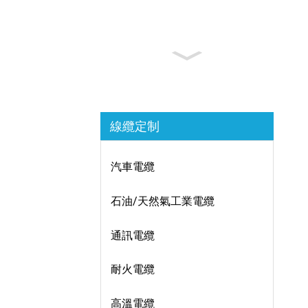
線纜定制
汽車電纜
石油/天然氣工業電纜
通訊電纜
耐火電纜
高溫電纜