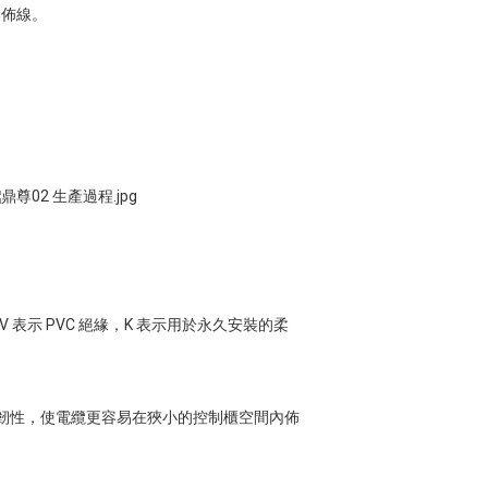
部佈線。
壓，V 表示 PVC 絕緣，K 表示用於永久安裝的柔
有優異的柔韌性，使電纜更容易在狹小的控制櫃空間內佈