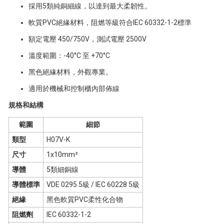
採用5類純銅細線，以達到最大柔韌性。
軟質PVC絕緣材料，阻燃等級符合IEC 60332-1-2標準
額定電壓 450/750V，測試電壓 2500V
溫度範圍：-40°C 至 +70°C
黑色絕緣材料，外觀專業。
適用於機械和控制櫃內部佈線
規格和結構
範圍
細節
類型
H07V-K
尺寸
1x10mm²
導體
5類細銅線
導體標準
VDE 0295 5級 / IEC 60228 5級
絕緣
黑色軟質PVC柔性化合物
阻燃劑
IEC 60332-1-2