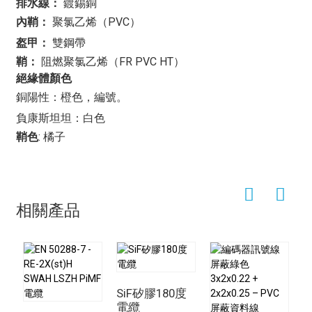
針對特定的溫度範圍和環境條件而設計。 TX 電纜適用於
排水線：
鍍錫銅
一般應用，而 IS 電纜和 OS 電纜則分別設計用於本質安
內鞘：
聚氯乙烯（PVC）
全型和戶外環境。
盔甲：
雙鋼帶
熱電偶 TX IS OS 電纜
此電纜廣泛應用於眾多需要精確溫
鞘：
阻燃聚氯乙烯（FR PVC HT）
度測量和控制的產業和領域。在化學、製藥、食品飲料等
絕緣體顏色
生產製造過程中，該電纜在確保產品品質和安全方面發揮
銅陽性：橙色，編號。
著至關重要的作用。此外，它還應用於發電、石油天然氣
煉製和暖通空調系統等領域，在這些領域，精確的溫度監
負康斯坦坦：白色
測對於運作效率和安全至關重要。
鞘色
: 橘子
其中一項關鍵優勢是
熱電偶 TX IS OS 電纜
它最大的優點
在於能夠遠距離提供精確的溫度讀數。這使其特別適用於
熱電偶感測器遠離溫度控制器的應用場景。此外，電纜堅
固耐用的結構確保了其在嚴苛的工業環境中也能可靠地運
相關產品
行，最大限度地降低了訊號幹擾或衰減的風險。
總之，
熱電偶 TX IS OS 電纜
熱電偶是各行各業溫度測量
和控制系統中不可或缺的組件。其堅固耐用的設計、與不
同類型熱電偶的兼容性以及遠距離傳輸精確溫度訊號的能
力，使其成為確保工業製程效率、安全性和品質的關鍵工
SiF矽膠180度
具。隨著技術的不斷進步，對可靠的溫度感測和控制解決
電纜