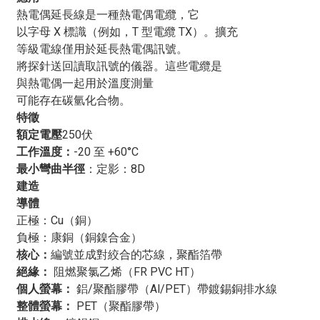
熱電偶 TX IS OS 電纜
是溫度測量和控制領域的關鍵組
熱電偶延長線是一種熱電偶電纜，它
件。這種專用電纜用於連接熱電偶和溫度控制器，從而實
以字母 X 標識（例如，T 型電纜 TX）。擴充
現對各種工業製程中溫度的精確可靠監控和調節。本文將
等級電線僅用於延長熱電偶訊號。
探討其特性與應用。
熱電偶 TX IS OS 電纜，
闡明其在溫
將探針送回讀取訊號的儀器。這些電纜是
度感測和控制領域的重要性。
與熱電偶一起用於溫度測量
T型熱電偶由銅和康銅兩種不同的金屬合金製成。這些合
可能存在碳氫化合物。
金經過精心挑選，具有特定的溫度範圍和靈敏度，使T型
特徵
熱電偶適用於測量-200°C至350°C的溫度。 T型熱電偶電
額定電壓
250伏
纜由兩條銅線和一條康銅線絞合而成，並包裹在通常由金
工作溫度：
-20 至 +60°C
屬或陶瓷材料製成的保護套中。這種結構確保了熱電偶電
最小彎曲半徑
：
定影：8D
纜的耐用性，使其能夠承受惡劣的環境條件。
建造
T型熱電偶電纜旨在為各種工業製程提供精確可靠的溫度
導體
測量。其高精度和穩定性使其適用於食品加工、製藥和暖
正極：Cu（銅）
通空調系統等應用。
負極：康銅（銅鎳合金）
主要功能
熱電偶 TX IS OS 電纜
此電纜用於將熱電偶感測
核心：
編號並成對絞合的芯線，聚酯箔帶
器的溫度訊號傳輸至溫度控制器。它專為承受工業環境中
絕緣
：
阻燃聚氯乙烯（FR PVC HT）
常見的嚴苛條件而設計，例如高溫、潮濕和機械應力。
個人螢幕：
鋁/聚酯膠帶（Al/PET）帶鍍錫銅排水線
TX、IS 和 OS 代表不同類型的熱電偶電纜，每種電纜都
整體螢幕：
PET（聚酯膠帶）