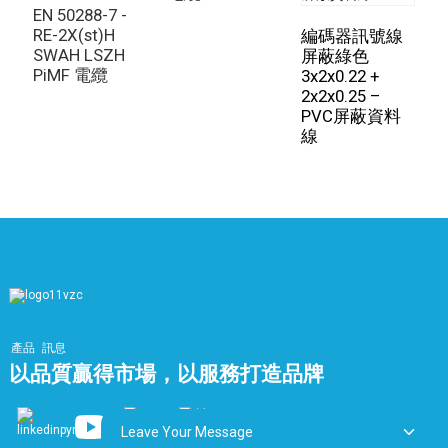
方案的需求只會不斷增長，這進一步凸顯了熱電偶的重要
EN 50288-7 -
性。
熱電偶 TX IS OS 電纜
在工業領域。
RE-2X(st)H
編碼器訊號線
SWAH LSZH
屏蔽綠色
2
PiMF 電纜
3x2x0.22 +
4
2x2x0.25 –
PVC屏蔽資料
線
產品
訊息
以品質贏得市場，以服務打造品牌
Leave Your Message