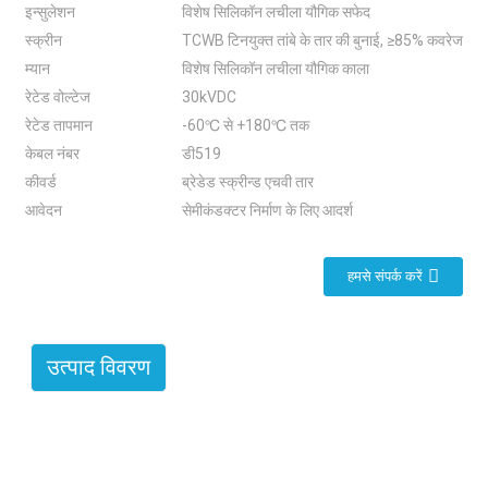
इन्सुलेशन
विशेष सिलिकॉन लचीला यौगिक सफेद
स्क्रीन
TCWB टिनयुक्त तांबे के तार की बुनाई, ≥85% कवरेज
म्यान
विशेष सिलिकॉन लचीला यौगिक काला
रेटेड वोल्टेज
30kVDC
रेटेड तापमान
-60℃ से +180℃ तक
केबल नंबर
डी519
कीवर्ड
ब्रेडेड स्क्रीन्ड एचवी तार
आवेदन
सेमीकंडक्टर निर्माण के लिए आदर्श
हमसे संपर्क करें
उत्पाद विवरण