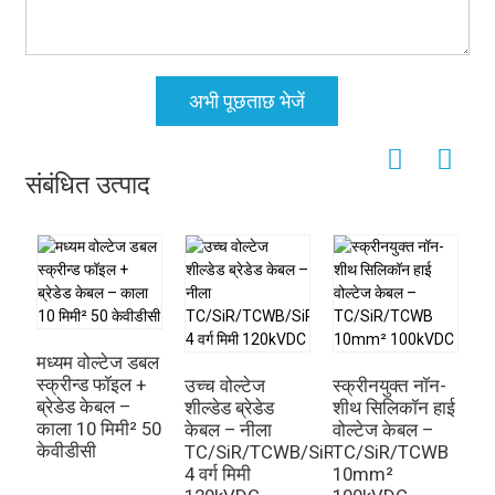
अभी पूछताछ भेजें
संबंधित उत्पाद
मध्यम वोल्टेज डबल
स्क्रीन्ड फॉइल +
उच्च वोल्टेज
स्क्रीनयुक्त नॉन-
ब्रेडेड केबल –
शील्डेड ब्रेडेड
शीथ सिलिकॉन हाई
काला 10 मिमी² 50
केबल – नीला
वोल्टेज केबल –
केवीडीसी
TC/SiR/TCWB/SiR
TC/SiR/TCWB
स
4 वर्ग मिमी
10mm²
व