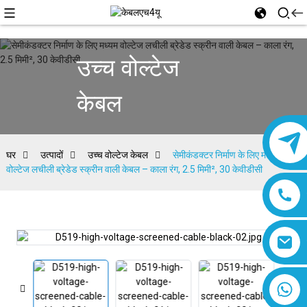
उच्च वोल्टेज
केबल
घर
उत्पादों
उच्च वोल्टेज केबल
सेमीकंडक्टर निर्माण के लिए मध्यम
वोल्टेज लचीली ब्रेडेड स्क्रीन वाली केबल – काला रंग, 2.5 मिमी², 30 केवीडीसी
8618019377761