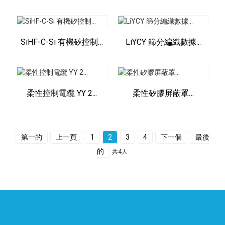
SiHF-C-Si 有機矽控制…
LiYCY 篩分編織數據...
柔性控制電纜 YY 2...
柔性矽膠屏蔽罩…
第一的
上一頁
1
2
3
4
下一個
最後
的
共4人