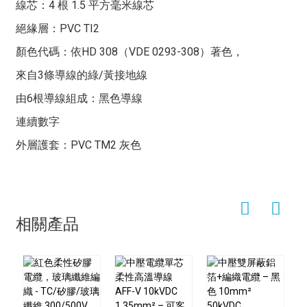
作用的電纜產品。
線芯：4 根 1.5 平方毫米線芯
2.50 mm² - 50.0 mm²：Uo/U 450/750 V
結構：
絕緣層：PVC TI2
測試電壓：導體/導體：3000 V
它由多根獨立的導體組成，通常採用優質銅線作為導體材
顏色代碼：依HD 308（VDE 0293-308）著色，
最小彎曲半徑：
料，以確保良好的導電性。這些導體經過精心排列，並用
來自3條導線的綠/黃接地線
固定安裝：4 x OD
優質絕緣材料包裹，不僅能有效防止漏電，而且具有良好
由6根導線組成：黑色導線
的耐磨性和耐腐蝕性。此外，電纜外部還設有保護護套，
自由移動：6 x OD
以增強其機械強度和防護性能。
連續數字
抗輻射能力：8 x 100000000 cJ/kg
特點和應用：
外層護套：PVC TM2 灰色
溫度範圍：
它的特性十分卓越。首先，它具有極佳的柔韌性，能夠輕
靜態：-40/+70°C
鬆承受反覆的彎曲、扭轉和拉伸而不發生斷裂或損壞，使
其在空間有限和佈線複雜的環境中也能靈活應用。其次，
靈活：+5/+70°C
它具有優異的抗干擾能力，能夠有效屏蔽外部電磁幹擾，
燃燒特性：
相關產品
確保訊號傳輸的穩定性和準確性，從而確保控制系統的精
阻燃且自熄，符合 IEC 60332-1-2 + VDE 0482-332-1-2
確運作。此外，其多芯設計使其能夠同時傳輸多種類型的
標準
訊號，例如電源、控制、資料等，這大大提高了佈線效率
和系統整合度。
在應用領域，多芯柔性控制電纜廣泛應用於眾多需要高精