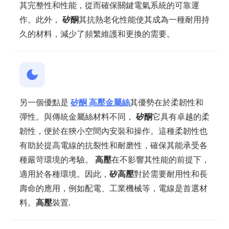
其完整性和性能，從而確保關鍵電氣系統的可靠運
作。此外，
矽酮
其抗熱老化性能使其成為一種耐用持
久的材料，減少了頻繁維護和更換的需要。
另一個優點是
矽酮
高壓
金屬絲
其優勢在於柔韌性和
彈性。與傳統金屬絲材料不同，
矽酮
它具有卓越的柔
韌性，便於在狹小空間內安裝和操作。這種柔韌性也
有助於提高電線的抗裂性和耐磨性，確保其能承受各
種嚴苛環境的考驗。
高壓
在不影響其性能的前提下，
適用於各種環境。因此，
矽高壓
對於需要耐用性和長
壽命的應用，例如配電、工業機械等，電線是首選材
料。
高壓
裝置.