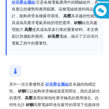
矽高壓
金屬絲
它是各種電氣應用中的關鍵組件，具
有廣泛的優勢和應用範圍。這種電線經過特殊設
計，能夠承受各種嚴苛環境。
高壓
其卓越的性能使
其成為高要求電氣系統的理想選擇。
矽酮
結合其處
理能力
高壓
使其成為眾多行業的重要材料。本文將
探討其優點和應用。
矽高壓
電線，揭示了它在現代
電氣工程中的重要性。
其中一項主要優勢是
矽高壓
金屬絲
其卓越的熱穩定
性。
矽酮
它以能夠承受極端溫度而聞名，因此是絕佳
的選擇。
高壓
適用於耐熱性要求極高的應用場合。此
特性允許
矽酮
高壓電線即使在嚴苛的環境下也能保持