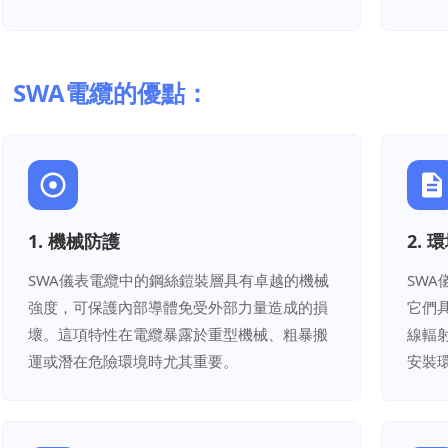
SWA電纜的優點：
1. 機械防護
2.
SWA儀表電纜中的鋼絲鎧裝層具有卓越的機械
SW
強度，可保護內部導體免受外部力量造成的損
它們
壞。這項特性在電纜暴露於重型機械、粗暴搬
線輻
運或潛在危險環境時尤其重要。
安裝