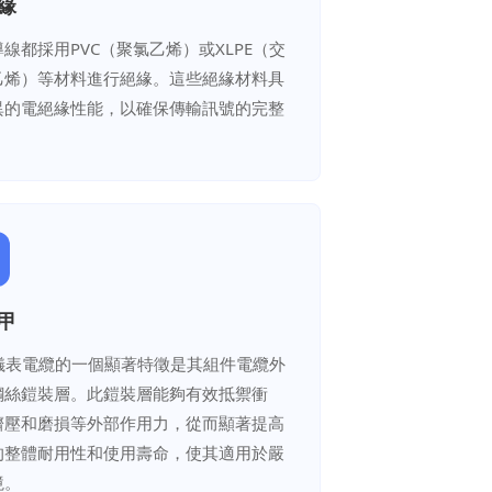
絕緣
線都採用PVC（聚氯乙烯）或XLPE（交
乙烯）等材料進行絕緣。這些絕緣材料具
異的電絕緣性能，以確保傳輸訊號的完整
盔甲
A儀表電纜的一個顯著特徵是其組件電纜外
鋼絲鎧裝層。此鎧裝層能夠有效抵禦衝
擠壓和磨損等外部作用力，從而顯著提高
的整體耐用性和使用壽命，使其適用於嚴
境。