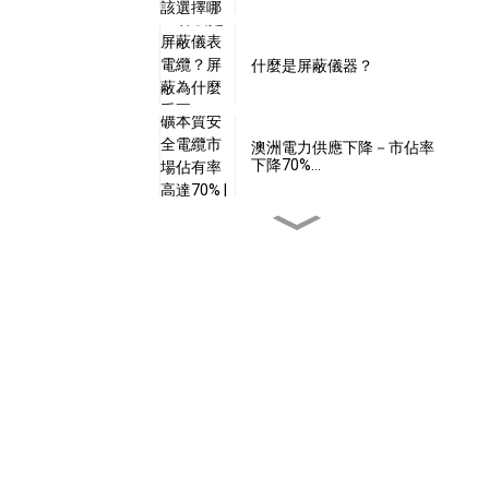
什麼是屏蔽儀器？
澳洲電力供應下降－市佔率
下降70%…
24伏特電壓是本質安全的
嗎？
本安型電纜是否具備…
什麼是本質安全型軟體？