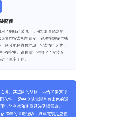
安裝簡便
採用了鋼絲鎧裝設計，用於測量儀器的
A儀表電纜安裝相對簡單。鋼絲接頭提供機
撐，使其能夠直接埋設、安裝在管道內，
懸掛在空中。這種靈活性簡化了安裝過
縮短了專案工期。
靠之選。其堅固的結構，結合了優質導
久性。 SWA測試電纜具有出色的環
運行的測試和測量系統選擇電纜時，
藉20年的製造經驗，鼎尊電纜是您值