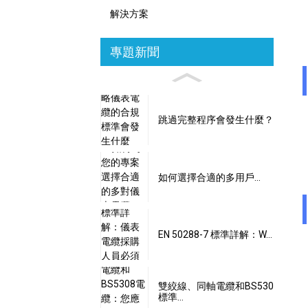
解決方案
專題新聞
跳過完整程序會發生什麼？
如何選擇合適的多用戶...
EN 50288-7 標準詳解：W...
雙絞線、同軸電纜和BS530
標準…