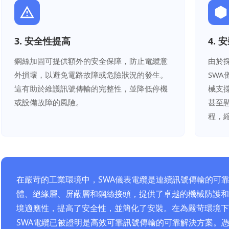
3. 安全性提高
4. 
鋼絲加固可提供額外的安全保障，防止電纜意
由於
外損壞，以避免電路故障或危險狀況的發生。
SW
這有助於維護訊號傳輸的完整性，並降低停機
械支
或設備故障的風險。
甚至
程，
在嚴苛的工業環境中，SWA儀表電纜是連續訊號傳輸的可
體、絕緣層、屏蔽層和鋼絲接頭，提供了卓越的機械防護和耐
境適應性，提高了安全性，並簡化了安裝。在為嚴苛環境下
SWA電纜已被證明是高效可靠訊號傳輸的可靠解決方案。憑