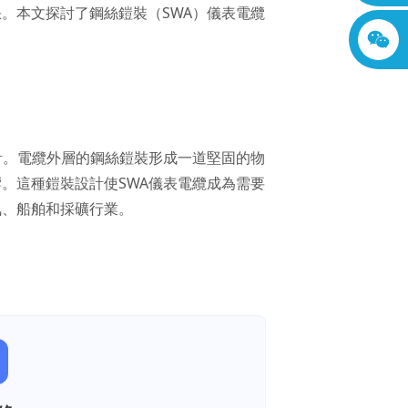
。本文探討了鋼絲鎧裝（SWA）儀表電纜
。
計。電纜外層的鋼絲鎧裝形成一道堅固的物
。這種鎧裝設計使SWA儀表電纜成為需要
氣、船舶和採礦行業。