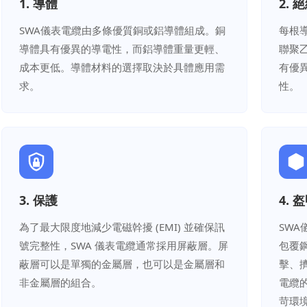
1. 導體
2. 
SWA儀表電纜由多條優質銅或鋁導體組成。銅
每根導
導體具有優異的導電性，而鋁導體重量更輕、
聯聚
成本更低。導體材料的選擇取決於具體應用需
有優
求。
性。
3. 保護
4. 
為了最大限度地減少電磁幹擾 (EMI) 並確保訊
SW
號完整性，SWA 儀表電纜通常採用屏蔽層。屏
包覆
蔽層可以是單獨的金屬層，也可以是金屬層和
擊、
非金屬層的組合。
電纜
苛環