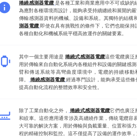
捲繞感測器電纜
是各種工業和商業應用中不可或缺的
為應對各種環境而設計，能夠承受持續纏繞和展開的嚴
傳輸感測器資料的機械、設備和系統。其獨特的結構
測器電纜
即使在具有挑戰性的條件下，它們也能保持
各種自動化和機械系統平穩高效運作的關鍵要素。
其中一個主要用途是
捲繞式感測器電纜
這些電纜廣泛
用於傳輸來自自動化系統內各種組件和設備的關鍵感測
臂和傳送系統等高彎曲度環境中，電纜的持續移動
障。
捲繞感測器電纜
經過專門設計，能夠承受這些條
提高自動化流程的整體效率和安全性。
除了工業自動化之外，
捲繞式感測器電纜
它們也廣泛
和絞車。這些應用通常涉及高纏繞作業，傳統電纜容
大可靠的解決方案，用於傳輸與負載重量、位置和張力
程的精確控制和監控。這不僅提高了設備的運作效率，