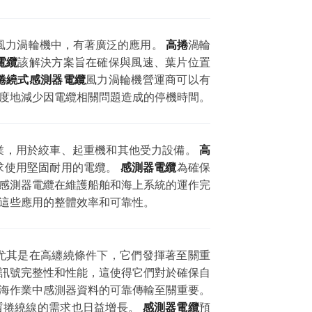
風力渦輪機中，有著廣泛的應用。
高捲
渦輪
電纜
該解決方案旨在確保與風速、葉片位置
捲繞式感測器電纜
風力渦輪機營運商可以有
度地減少因電纜相關問題造成的停機時間。
業，用於絞車、起重機和其他受力設備。
高
求使用堅固耐用的電纜。
感測器電纜
為確保
感測器電纜在維護船舶和海上系統的運作完
這些應用的整體效率和可靠性。
尤其是在高纏繞條件下，它們發揮著至關重
訊號完整性和性能，這使得它們對於確保自
海作業中感測器資料的可靠傳輸至關重要。
質捲繞線的需求也日益增長。
感測器電纜
預