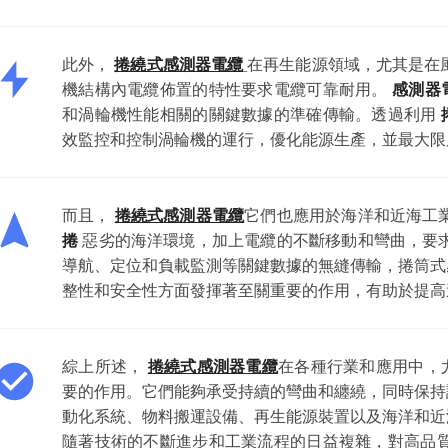
此外，
捲繞式感測器電纜
在再生能源領域，尤其是在
機結構內電纜佈置的特性要求電纜可靠耐用。
感測器
和渦輪機性能相關的關鍵數據的準確傳輸。透過利用
效監控和控制渦輪機的運行，優化能源生產，並最大限
而且，
捲繞式感測器電纜
它們也應用於海洋和近海工
捲
惡劣的海洋環境，加上電纜的不斷移動和彎曲，要
導航、定位和負載監測等關鍵數據的無縫傳輸，捲筒式
整性和安全性方面發揮著至關重要的作用，有助於提高
綜上所述，
捲繞式感測器電纜
在各種行業和應用中，
要的作用。它們能夠承受持續的彎曲和纏繞，同時保持
動化系統、物料搬運設備、再生能源裝置以及海洋和近
隨著技術的不斷進步和工業流程的日益複雜，對高品