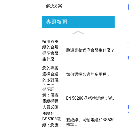
解決方案
專題新聞
跳過完整程序會發生什麼？
如何選擇合適的多用戶...
EN 50288-7 標準詳解：W...
雙絞線、同軸電纜和BS530
標準…