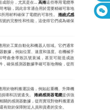
組成部分，尤其是在…
高捲
這些專用電纜專
苛考驗，因此非常適合用於需要精確可靠地
和所用材料確保了電纜的可靠性。
捲繞式感
訊號的完整性和性能，這使得它們成為確保
應用於工業自動化和機器人領域。它們通常
器數據，例如位置、速度和溫度。在機械手
和彎曲會導致訊號衰減，甚至可能造成故
件，確保感測器數據準確可靠地傳輸，從而
應用於物料搬運設備，例如起重機、升降機
易損壞和訊號遺失。
捲繞感測器電纜
提供強
相關的感測器數據，從而實現對物料搬運過
還有助於保障附近人員和資產的安全。