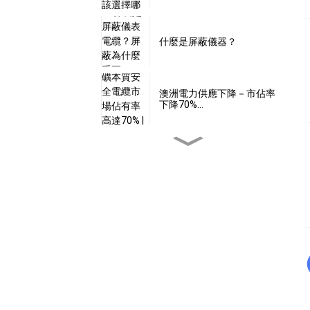
什麼是屏蔽儀器？
澳洲電力供應下降－市佔率
下降70%…
24伏特電壓是本質安全的
嗎？
本安型電纜是否具備…
什麼是本質安全型軟體？