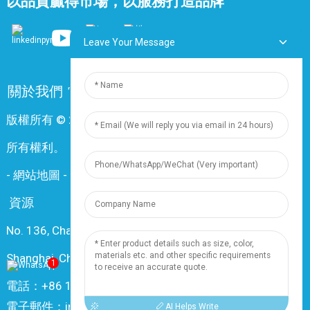
以品質贏得市場，以服務打造品牌
Leave Your Message
關於我們
常問問題
聯絡我們
版權所有 © 2024 上海鼎尊電氣電纜股份有限公司。保留
所有權利。
-
網站地圖
-
Resource
資源
No. 136, Changxiang Rd., Nanxiang Town, 201802,
Shanghai, China
1
電話：+86 18019377761
電子郵件：info@dingzuncable.com
AI Helps Write