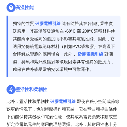
高溫性能
獨特的性質
矽膠電機引線
這有助於其在各個行業中廣
泛應用。其高溫等級通常在
-60°C 至 200°C
這種材料使
其能夠承受極高的溫度而不影響其電氣性能。因此，它
適用於傳統電線絕緣材料（例如PVC或橡膠）在高溫下
會降解或變脆的應用場合。此外，
矽膠電機引線
對潮
濕、臭氧和紫外線輻射等環境因素具有優異的抵抗力，
確保在戶外或暴露的安裝環境中可靠運作。
靈活性和柔韌性
此外，靈活性和柔韌性
矽膠電機引線
即使在狹小空間或佈線
狹窄的情況下，也能輕鬆操作和安裝。它在彎曲和撓曲條件
下仍能保持其機械和電氣性能，使其成為需要頻繁移動或重
新定位電氣元件的應用的理想選擇。此外，其耐用性也十分