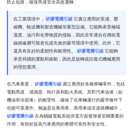
防止短路，確保馬達安全高效運轉。
在工業環境中，
矽膠電機引線
它廣泛應用於泵浦、壓
縮機、輸送機和製造機械等重型設備。它能夠承受極端
溫度、油污和化學物質的侵蝕，因此非常適合在傳統電
線絕緣層可能老化或失效的嚴苛環境中使用。此外，它
還具有良好的柔韌性和耐用性。
矽膠電機引線
它能夠
承受持續的運動和振動，因此是旋轉或往復式機械應用
的理想選擇。
在汽車產業，
矽膠電機引線
廣泛應用於各種車輛零件，包括
電動馬達、感測器、執行器和點火系統。其對汽車油液（如
機油和冷卻液）的耐受性，確保了在車輛運行的嚴苛條件下
也能可靠運作。無論是在乘用車、商用車或非道路機械中，
矽膠電機引線
在為關鍵電氣系統供電方面發揮著至關重要的
作用，有助於提高汽車應用的整體可靠性和安全性。