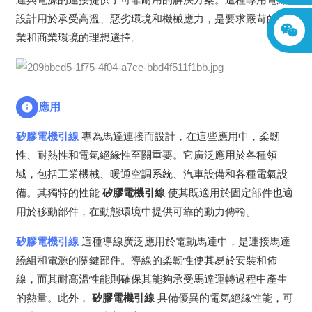
設計用於承受高溫、惡劣環境和機械應力，是要求嚴苛的工
業和商業環境的理想選擇。
應用
矽膠電機引線
專為馬達連接而設計，在這些應用中，柔韌
性、耐熱性和電氣絕緣性至關重要。它廣泛應用於各種領
域，包括工業機械、暖通空調系統、汽車設備和各種電氣設
備。其獨特的性能
矽膠電機引線
使其既適用於固定部件也適
用於移動部件，在動態環境中提供可靠的動力傳輸。
矽膠電機引線
這種導線廣泛應用於電動馬達中，是連接馬達
繞組和電源的關鍵部件。導線的柔韌性使其易於安裝和佈
線，而其耐高溫性能則確保其能夠承受馬達運轉過程中產生
的熱量。此外，
矽膠電機引線
具備優異的電氣絕緣性能，可