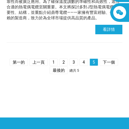
靠性而被廣泛應用。為了確保溫度讀數的準確性和高效性，選擇
合適的熱電偶電纜至關重要。本文將探討多對J型熱電偶電纜的重
要性、結構，並重點介紹鼎尊電纜——一家擁有豐富經驗、值得信
賴的製造商，致力於為全球市場提供高品質的產品。
看詳情
第一的
上一頁
1
2
3
4
5
下一個
最後的
總共 5