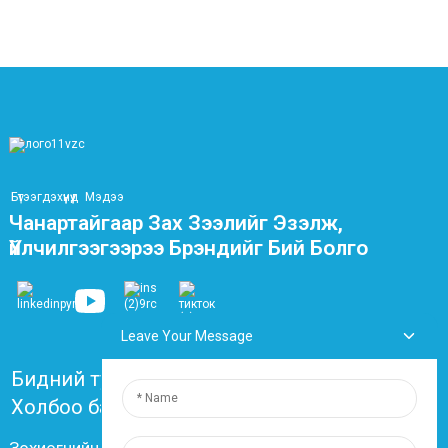
Бүтээгдэхүүнүүд
Мэдээ
Чанартайгаар Зах Зээлийг Эзэлж,
Үйлчилгээгээрээ Брэндийг Бий Болго
Leave Your Message
Бидний тухай
Түгээмэл асуултууд
Холбоо барих