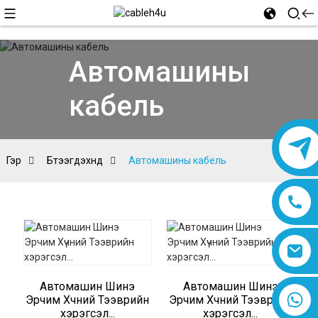
Автомашины
кабель
Гэр
Бүтээгдэхүүнүүд
Автомашины кабель
Автомашин Шинэ
Автомашин Шинэ
8618019377761
Эрчим Хүчний Тээврийн
Эрчим Хүчний Тээврийн
хэрэгсэл...
хэрэгсэл...