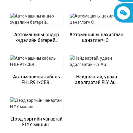
Автомашины өндөр
Автомашины цахилгаан
хүчдэлийн батерей...
цэнэглэгч C...
Автомашины кабель
Найдвартай, удаан
FHLR91xCB9...
эдэлгээтэй FLY Au...
Дээд зэргийн чанартай
FLYY машин...