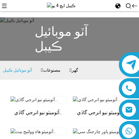
آٽو موبائيل
ڪيبل
گھر
مصنوعات
آٽو موبائيل ڪيبل
آٽوميٽو نيو انرجي گاڏي...
آٽوميٽو نيو انرجي گاڏي...
8618019377761