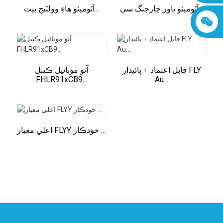
آٽوميٽو پاور چارجنگ سي...
آٽوميٽو هاءِ وولٽيج بيٽ...
قابل اعتماد ۽ پائيدار FLY
آٽو موبائيل ڪيبل
FHLR91xCB9...
Au...
اعلي معيار FLYY خودڪار ...