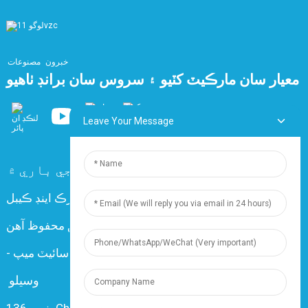
خبرون
مصنوعات
معيار سان مارڪيٽ کٽيو ۽ سروس سان برانڊ ٺاهيو
Leave Your Message
اسان سان رابطو ڪريو
سوال
اسان جي باري ۾
ڪاپي رائيٽ © 2024 شنگھائي ڊنگزون اليڪٽرڪ اينڊ ڪيبل
ڪمپني لميٽيڊ سڀ حق محفوظ آهن.
Resource
-
سائيٽ ميپ
-
وسيلو