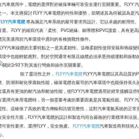
在汽車應用中，電纜的選擇對於確保車輛可靠安全運行至關重要。 FLYY
之一。本文將探討 FLYY 汽車電纜的特性和優勢，並闡述其為何被認為是
FLYY汽車電纜
專為滿足汽車系統的嚴苛要求而設計。它以卓越的耐用性、
首選。 FLYY 的縮寫代表「柔性、PVC絕緣、銅導體和PVC護套，具有更高
纜完美適用於汽車環境中遇到的各種挑戰性條件。
FLYY汽車線纜的主要特點之一是其柔韌性。這種柔韌性使得安裝和佈線
環境中也能輕鬆應對。對於空間通常有限且線纜必須承受持續運動和振動
下對其進行彎曲和操作至關重要。
除了靈活性之外，
FLYY汽車電纜
FLYY汽車電纜以其高品質的
磨、防潮和耐化學腐蝕性能，確保電纜在嚴苛的汽車環境中也能保持長久的
套還具有更強的耐汽油和耐油性能，使FLYY汽車電纜適用於經常接觸這些
在選擇汽車用電纜時，另一個需要考慮的重要因素是其電氣性能。 FLYY
電性。這確保了高效的電力傳輸和訊號完整性，這對汽車電氣系統的正常
在安全性方面，FLYY汽車電纜的設計和製造均符合嚴格的行業標準和法
體可靠性要求。選擇FLYY，安全無虞。
FLYY汽車電纜
汽車製造商和技術人
心。