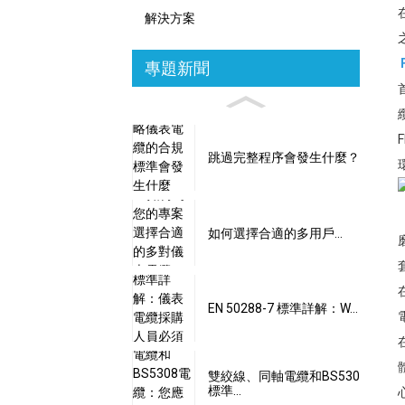
解決方案
專題新聞
跳過完整程序會發生什麼？
如何選擇合適的多用戶...
EN 50288-7 標準詳解：W...
雙絞線、同軸電纜和BS530
標準…