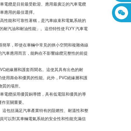
 汽車電纜是目前最受歡迎、應用最廣泛的汽車電纜
汽車應用的最佳選擇。
高性能和可靠性著稱，是汽車線束和電氣系統的
的耐汽油和耐油性能」。這些特性使 FLYY 汽車電
變得簡單，即使在車輛中常見的狹小空間和複雜佈線
的汽車應用而言，能夠在不影響線纜完整性的前提
PVC絕緣層和護套而聞名。這使其具有出色的耐
使用壽命和優異的性能。此外，PVC絕緣層和護
物質的場所。
 汽車電纜採用優質銅導體，具有低電阻和優異的導
運作至關重要。
規。這包括滿足汽車產業特有的阻燃性、耐溫性和整
員可以對其車輛電氣系統的安全性和性能充滿信