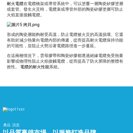
耐火電纜
在電纜橋架或導管系統中，可以塗覆一層陶瓷矽膠塗層
或套管。發生火災時，電纜束或導管外部的陶瓷矽膠塗層可防止
火焰直接接觸電纜。
形成的陶瓷層能夠耐受高溫，防止電纜被火災的高溫損壞。它還
有助於減少熱量向電纜內部的傳遞，從而提高耐火電纜保持功能
的可能性，並阻止火勢沿著電纜路徑進一步蔓延。
在這兩種情況下，雲母膠帶和陶瓷矽膠都透過絕緣電纜免受熱量
影響或物理性阻止火焰接觸電纜，從而提高了防火屏障的整體有
效性。
電纜的耐火性能
系統。
產品
訊息
以品質贏得市場，以服務打造品牌