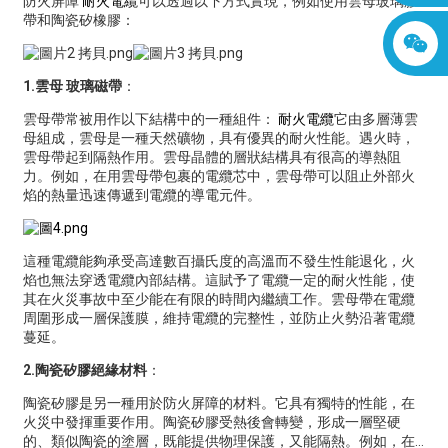
防火屏障
耐火電纜
可以透過以下方式實現，例如使用雲母玻璃膠
帶和陶瓷矽橡膠：
1.雲母
玻璃
磁帶
：
雲母帶常被用作以下結構中的一種組件：
耐火電纜
它由多層薄雲
母組成，雲母是一種天然礦物，具有優異的耐火性能。遇火時，
雲母帶起到隔熱作用。雲母晶體的層狀結構具有很高的導熱阻
力。例如，在用雲母帶包裹的電纜芯中，雲母帶可以阻止外部火
焰的熱量迅速傳遞到電纜的導電元件。
這種電纜能夠承受高達數百攝氏度的高溫而不發生性能退化，火
焰也無法穿透電纜內部結構。這賦予了電纜一定的耐火性能，使
其在火災事故中至少能在有限的時間內繼續工作。雲母帶在電纜
周圍形成一層保護膜，維持電纜的完整性，並防止火勢沿著電纜
蔓延。
2.陶瓷矽膠絕緣材料
：
陶瓷矽膠是另一種用於防火屏障的材料。它具有獨特的性能，在
火災中發揮重要作用。陶瓷矽膠受熱後會轉變，形成一層堅硬
的、類似陶瓷的塗層，既能提供物理保護，又能隔熱。例如，在…