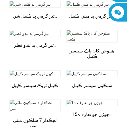
تيز گرمي پد ميني ڪيبل...
تيز گرمي پد ڪيبل شي...
تيز گرمي پد ننڍو قطر...
هيلوجن کان پاڪ سينسر
ڪيبل
سلڪون سينسر ڪيبل
ڪيبل ٽريڪ سينسر ڪيبل
15-جوڙن جو تعارف...
لچڪدار 7 سلڪون ملٽي
سي...