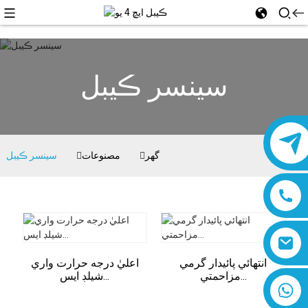
سينسر ڪيبل
گھر
مصنوعات
سينسر ڪيبل
انتهائي پائيدار گرمي
اعليٰ درجه حرارت واري
مزاحمتي...
شيلڊ ايس...
8618019377761