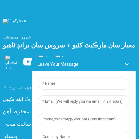
خبرون
مصنوعات
معيار سان مارڪيٽ کٽيو ۽ سروس سان برانڊ ٺاهيو
Leave Your Message
اسان سان رابطو ڪريو
سوال
اسان جي باري ۾
ڪاپي رائيٽ © 2024 شنگھائي ڊنگزون اليڪٽرڪ اينڊ ڪيبل
ڪمپني لميٽيڊ سڀ حق محفوظ آهن.
Resource
-
سائيٽ ميپ
-
وسيلو