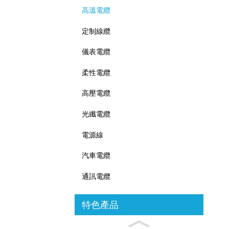
高溫電纜
定制線纜
儀表電纜
柔性電纜
高壓電纜
光纖電纜
電源線
汽車電纜
通訊電纜
特色產品