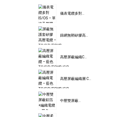
儀表電纜多對...
篩網無鞘矽膠高...
高壓屏蔽編織C...
高壓屏蔽編織層 C...
中壓雙屏蔽...