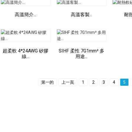
高溫簡介...
高溫客製...
耐
超柔軟 4*24AWG 矽膠
SIHF 柔性 7G1mm² 多
線...
用途...
第一的
上一頁
1
2
3
4
5