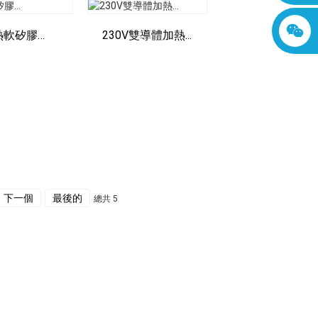
熱軟矽膠…
230V雙導體加熱...
下一個
最後的
總共 5