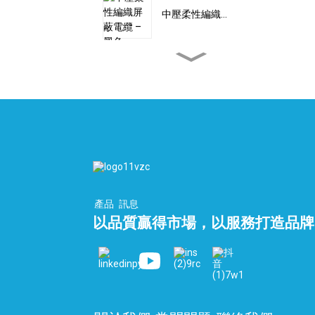
中壓柔性編織…
訂製高壓雙編織線...
扁平PEEK電纜 – 氫氣電
纜...
自動化扁平電纜 10 芯...
產品
訊息
以品質贏得市場，以服務打造品牌
液化天然氣終端總管和低
溫...