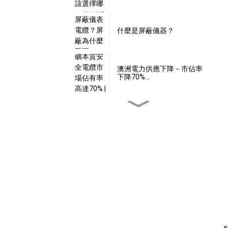
什麼是屏蔽儀器？
澳洲電力供應下降－市佔率
下降70%…
24伏特電壓是本質安全的
嗎？
本安型電纜是否具備…
什麼是本質安全型軟體？