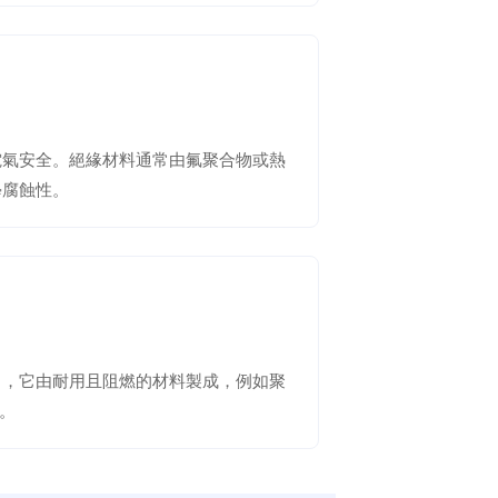
電氣安全。絕緣材料通常由氟聚合物或熱
學腐蝕性。
常，它由耐用且阻燃的材料製成，例如聚
。