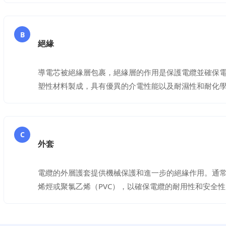
B
絕緣
導電芯被絕緣層包裹，絕緣層的作用是保護電纜並確保
塑性材料製成，具有優異的介電性能以及耐濕性和耐化
C
外套
電纜的外層護套提供機械保護和進一步的絕緣作用。通
烯烴或聚氯乙烯（PVC），以確保電纜的耐用性和安全性