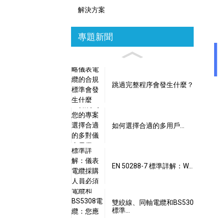
解決方案
專題新聞
跳過完整程序會發生什麼？
如何選擇合適的多用戶...
EN 50288-7 標準詳解：W...
雙絞線、同軸電纜和BS530
標準…