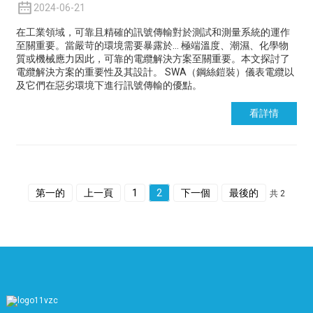
2024-06-21
在工業領域，可靠且精確的訊號傳輸對於測試和測量系統的運作
至關重要。當嚴苛的環境需要暴露於…
極端溫度、潮濕、化學物
質或機械應力
因此，可靠的電纜解決方案至關重要。本文探討了
電纜解決方案的重要性及其設計。
SWA（鋼絲鎧裝）儀表電纜
以
及它們在惡劣環境下進行訊號傳輸的優點。
看詳情
第一的
上一頁
1
2
下一個
最後的
共 2