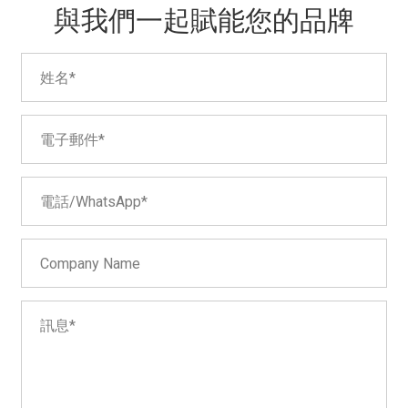
與我們一起賦能您的品牌