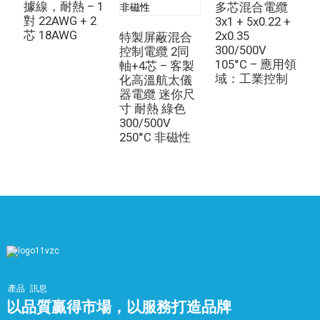
據線，耐熱 – 1
合
多芯混合電纜
對 22AWG + 2
3x1 + 5x0.22 +
芯 18AWG
2x0.35
特製屏蔽混合
300/500V
控制電纜 2同
105°C – 應用領
軸+4芯 – 客製
域：工業控制
化高溫航太儀
器電纜 迷你尺
寸 耐熱 綠色
300/500V
250°C 非磁性
產品
訊息
以品質贏得市場，以服務打造品牌