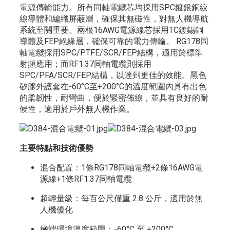
電源傳輸能力。所有同軸電纜芯均採用SPC鍍銀銅絞
線導體和編織屏蔽層，確保其無磁性，對無人機導航
系統至關重要。兩根16AWG電源線芯採用TC鍍錫銅
導體及FEP絕緣層，確保可靠的電力傳輸。 RG178同
軸電纜採用SPC/PTFE/SCR/FEP結構，適用於標準
射頻應用；而RF1.37同軸電纜則採用
SPC/PFA/SCR/FEP結構，以達到更佳的效能。黑色
矽膠外護套在-60°C至+200°C的溫度範圍內具有出色
的柔韌性，耐彎曲，便於緊密佈線，並具有良好的耐
候性，適用於戶外無人機作業。
主要特點和技術優勢
混合配置：1條RG178同軸電纜+2條16AWG電
源線+1條RF1.37同軸電纜
超輕量級：每百公尺僅重 2.8 公斤，適用於無
人機優化
極端環境溫度範圍：-60°C 至 +200°C