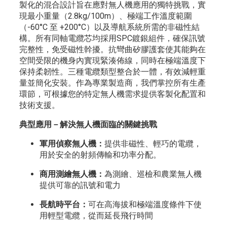
製化的混合設計旨在應對無人機應用的獨特挑戰，實
現最小重量（2.8kg/100m）、極端工作溫度範圍
（-60°C 至 +200°C）以及導航系統所需的非磁性結
構。所有同軸電纜芯均採用SPC鍍銀組件，確保訊號
完整性，免受磁性幹擾。抗彎曲矽膠護套使其能夠在
空間受限的機身內實現緊湊佈線，同時在極端溫度下
保持柔韌性。三種電纜類型整合於一體，有效減輕重
量並簡化安裝。作為專業製造商，我們掌控所有生產
環節，可根據您的特定無人機需求提供客製化配置和
技術支援。
典型應用－解決無人機面臨的關鍵挑戰
軍用偵察無人機：
提供非磁性、輕巧的電纜，
用於安全的射頻傳輸和功率分配。
商用測繪無人機：
為測繪、巡檢和農業無人機
提供可靠的訊號和電力
長航時平台：
可在高海拔和極端溫度條件下使
用輕型電纜，從而延長飛行時間