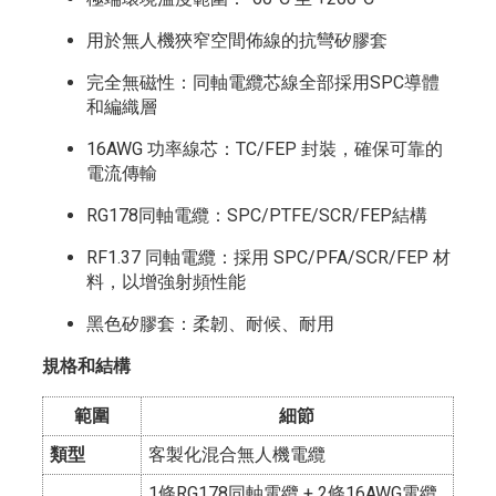
用於無人機狹窄空間佈線的抗彎矽膠套
完全無磁性：同軸電纜芯線全部採用SPC導體
和編織層
16AWG 功率線芯：TC/FEP 封裝，確保可靠的
電流傳輸
RG178同軸電纜：SPC/PTFE/SCR/FEP結構
RF1.37 同軸電纜：採用 SPC/PFA/SCR/FEP 材
料，以增強射頻性能
黑色矽膠套：柔韌、耐候、耐用
規格和結構
範圍
細節
類型
客製化混合無人機電纜
1條RG178同軸電纜 + 2條16AWG電纜