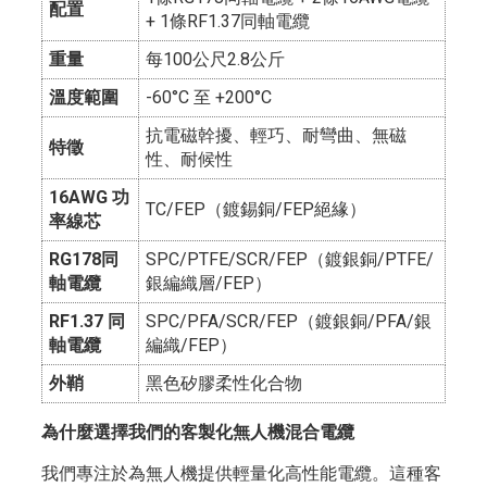
配置
+ 1條RF1.37同軸電纜
重量
每100公尺2.8公斤
溫度範圍
-60°C 至 +200°C
抗電磁幹擾、輕巧、耐彎曲、無磁
特徵
性、耐候性
16AWG 功
TC/FEP（鍍錫銅/FEP絕緣）
率線芯
RG178同
SPC/PTFE/SCR/FEP（鍍銀銅/PTFE/
軸電纜
銀編織層/FEP）
RF1.37 同
SPC/PFA/SCR/FEP（鍍銀銅/PFA/銀
軸電纜
編織/FEP）
外鞘
黑色矽膠柔性化合物
為什麼選擇我們的客製化無人機混合電纜
我們專注於為無人機提供輕量化高性能電纜。這種客