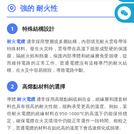
強的
耐火性
1
特殊結構設計
耐火電纜
通常採用雙層或多層結構，內部填充耐火雲母帶等
特殊材料。發生火災時，雲母帶在高溫下能形成堅硬的保護
膜，隔絕火焰和熱量，保護內部導體和絕緣層免受損壞，從
而維持電路的正常工作。普通電纜沒有這種專門的耐火結
構，在火災中容易燒毀，導致電路中斷。
2
高熔點材料的選擇
導體
耐火電纜
通常採用高熔點銅或銅合金，絕緣層和護套材
料也具有很高的耐火性能，能夠承受更高的溫度。例如，某
些耐火電纜的絕緣材料在950-1000℃的高溫下仍能保持穩
定，確保電纜在火災環境中仍能正常運作一段時間。相較之
下，普通電纜的材料在如此高的溫度下會迅速熔化或損壞。