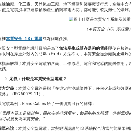
在煉油廠、化工廠、天然氣加工廠、地下煤礦和製藥廠等行業，空氣中含
即使是電纜損壞或連接鬆動產生的簡單電火花，都可能引發災難性的爆炸
（本質安全（IS）系統圖
這裡
本質安全（IS）電纜
成為關鍵任務。
本質安全型電纜的設計目的是為了
無法產生或儲存足夠的電能
即使在短路
炸限制在厚重外殼內的防爆（Ex-d）方法不同，本質安全從源頭防止爆炸
本指南解釋了本質安​​全電纜的含義、工作原理、電容和電感的關鍵作用
代碼。
定義：什麼是本質安全型電纜？
官方定義：
本質安全電路是指「在規定的測試條件下，任何火花或熱效應
電路」（IEC 60079-11）。
以電纜為例，Eland Cables 給了一個切實可行的解釋：
「電纜本質上是密封的，因此在某些應用中，如果能防止損壞、外部電場或磁場
則可以被視為本質安全。”
簡單來說：
本質安全型電纜，當與經過認證的 IS 系統配合適當的能量限