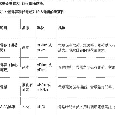
電壓尖峰越大=點火風險越高。
表1：低電容和低電感對於IS電纜的重要性
範圍
象徵
單位
風險
電容（磁芯
nF/km 或
電纜儲存電荷。短路時，電荷以火
副本
間）
pF/m
越大。電纜儲存的電荷量越大。
電容（核心
nF/km 或
副本
在導體和屏蔽層之間儲存電荷。對
屏蔽）
pF/m
液化石
µH/m 或
電感
電纜環路儲存磁能。當環路打開時
油氣
mH/km
左/右比率
左/右
µH/Ω
電路時間常數；用於礦用電纜認證（BS