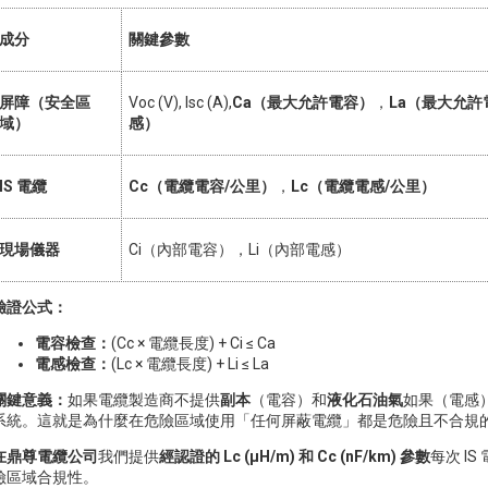
成分
關鍵參數
屏障（安全區
Voc (V), Isc (A),
Ca（最大允許電容）
，
La（最大允許
域）
感）
IS 電纜
Cc（電纜電容/公里）
，
Lc（電纜電感/公里）
現場儀器
Ci（內部電容），Li（內部電感）
驗證公式：
電容檢查：
(Cc × 電纜長度) + Ci ≤ Ca
電感檢查：
(Lc × 電纜長度) + Li ≤ La
關鍵意義：
如果電纜製造商不提供
副本
（電容）和
液化石油氣
如果（電感
系統。這就是為什麼在危險區域使用「任何屏蔽電纜」都是危險且不合規
在鼎尊電纜公司
我們提供
經認證的 Lc (µH/m) 和 Cc (nF/km) 參數
每次 I
險區域合規性。