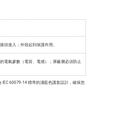
接頭進入；外殼起到保護作用。
的電氣參數（電容、電感）；屏蔽層必須防止
C 60079-14 標準的淺藍色護套設計，確保您