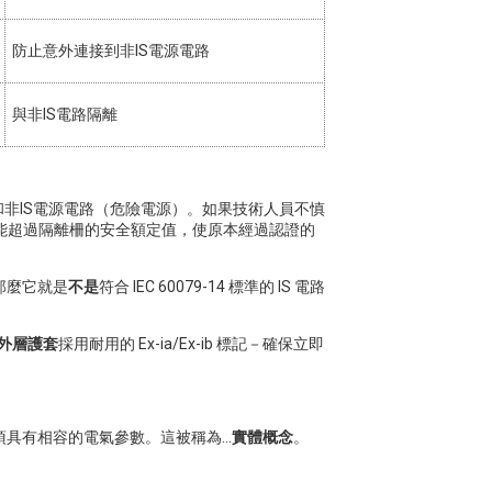
防止意外連接到非IS電源電路
與非IS電路隔離
和非IS電源電路（危險電源）。如果技術人員不慎
量可能超過隔離柵的安全額定值，使原本經過認證的
那麼它就是
不是
符合 IEC 60079-14 標準的 IS 電路
）外層護套
採用耐用的 Ex-ia/Ex-ib 標記－確保立即
須具有相容的電氣參數。這被稱為…
實體概念
。