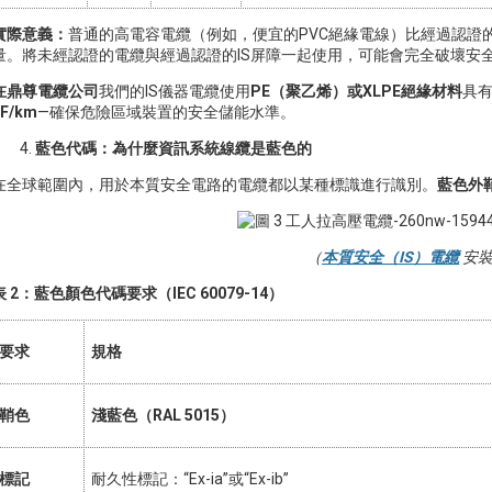
實際意義：
普通的高電容電纜（例如，便宜的PVC絕緣電線）比經過認證的低
量。將未經認證的電纜與經過認證的IS屏障一起使用，可能會完全破壞安
在鼎尊電纜公司
我們的IS儀器電纜使用
PE（聚乙烯）或XLPE絕緣材料
具有
nF/km
—確保危險區域裝置的安全儲能水準。
藍色代碼：為什麼資訊系統線纜是藍色的
在全球範圍內，用於本質安全電路的電纜都以某種標識進行識別。
藍色外
（
本質安全（IS）電纜
安裝
表 2：藍色顏色代碼要求（IEC 60079-14）
要求
規格
鞘色
淺藍色（RAL 5015）
標記
耐久性標記：“Ex-ia”或“Ex-ib”