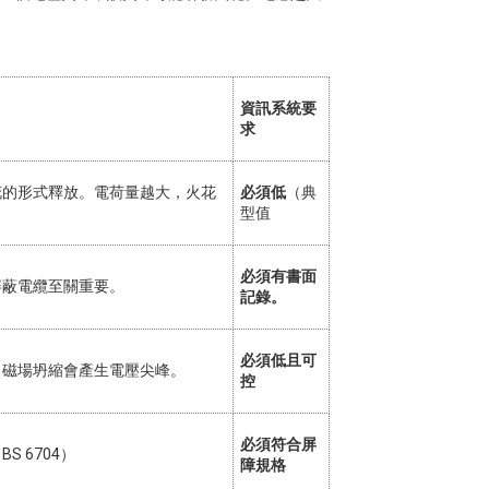
資訊系統要
求
花的形式釋放。電荷量越大，火花
必須低
（典
型值
必須有書面
屏蔽電纜至關重要。
記錄。
必須低且可
，磁場坍縮會產生電壓尖峰。
控
必須符合屏
 6704）
障規格