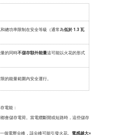
流和總功率限制在安全等級（通常為
低於 1.3 瓦
能量的同時
不儲存額外能量
這可能以火花的形式
有限的能量範圍內安全運行。
儲存電能：
間都會儲存電荷。當電纜斷開或短路時，這些儲存
一個電壓尖峰，該尖峰可能引發火花。
電感越大=