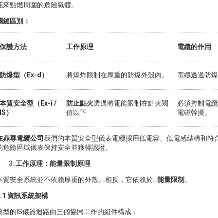
花來點燃周圍的危險氣體。
關鍵區別：
保護方法
工作原理
電纜的作用
防爆型（Ex-d）
將爆炸限制在厚重的防爆外殼內。
電纜透過防爆
本質安全型（Ex-i /
防止點火
透過將電能限制在點火閾
必須控制電纜
IS）
值以下
電磁幹擾。
在鼎尊電纜公司
我們的本質安全型儀表電纜採用低電容、低電感結構和符合 IE
的危險區域儀表保持安全並獲得認證。
工作原理：能量限制原理
本質安全系統並不依賴厚重的外殼。相反，它依賴於…
能量限制
。
3.1 資訊系統架構
典型的IS儀器迴路由三個協同工作的組件構成：