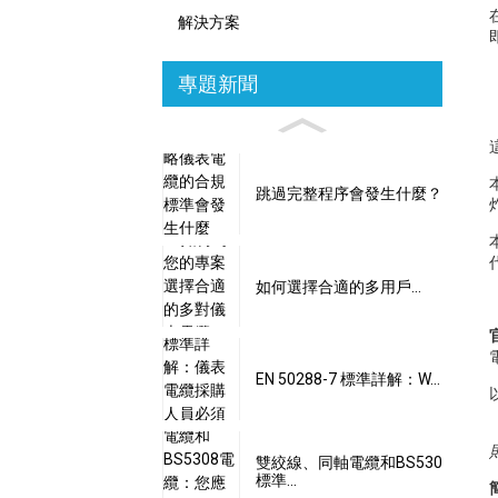
解決方案
專題新聞
跳過完整程序會發生什麼？
如何選擇合適的多用戶...
EN 50288-7 標準詳解：W...
雙絞線、同軸電纜和BS530
標準…