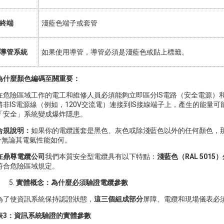
終端
淺藍色端子或套管
導管系統
如果使用導管，導管必須是淺藍色或貼上標籤。
為什麼顏色編碼至關重要：
在危險區域工作的電工和維修人員必須能夠立即區分IS電路（安全電源）
將非IS電源線（例如，120V交流電）連接到IS接線端子上，產生的能
「安全」系統變成爆炸隱患。
合規說明：
如果你的電纜護套是黑色、灰色或除淺藍色以外的任何顏色，
—無論其電氣性能如何。
在鼎尊電纜公司
我們本質安全型電纜具有以下特點：
淺藍色（RAL 5015
符合危險區域規定。
實體概念：為什麼必須驗證電纜參數
為了使資訊系統保持認證狀態，
這三個組成部分
屏障、電纜和現場儀表必
表3：資訊系統驗證的實體參數