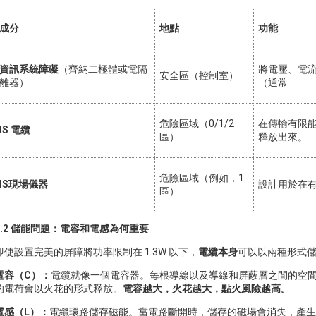
成分
地點
功能
資訊系統障礙
（齊納二極體或電隔
將電壓、電
安全區（控制室）
離器）
（通常
危險區域（0/1/2
在傳輸有限
IS 電纜
區）
釋放出來。
危險區域（例如，1
IS現場儀器
設計用於在
區）
3.2 儲能問題：電容和電感為何重要
即使設置完美的屏障將功率限制在 1.3W 以下，
電纜本身
可以以兩種形式
電容（C）：
電纜就像一個電容器。每根導線以及導線和屏蔽層之間的空
的電荷會以火花的形式釋放。
電容越大，火花越大，點火風險越高。
電感（L）：
電纜環路儲存磁能。當電路斷開時，儲存的磁場會消失，產生