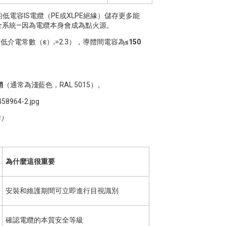
電容IS電纜（PE或XLPE絕緣）儲存更多能
全系統—因為電纜本身會成為點火源。
低介電常數（ε）
ᵣ
=2.3），導體間電容為
≤150
鞘
（通常為淺藍色，RAL 5015）。
）
為什麼這很重要
安裝和維護期間可立即進行目視識別
確認電纜的本質安全等級