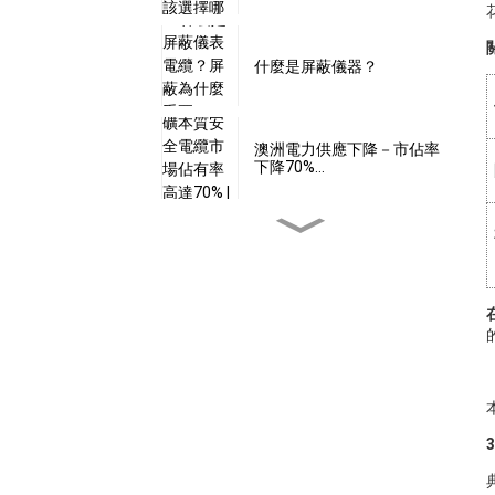
什麼是屏蔽儀器？
澳洲電力供應下降－市佔率
下降70%…
24伏特電壓是本質安全的
嗎？
本安型電纜是否具備…
什麼是本質安全型軟體？