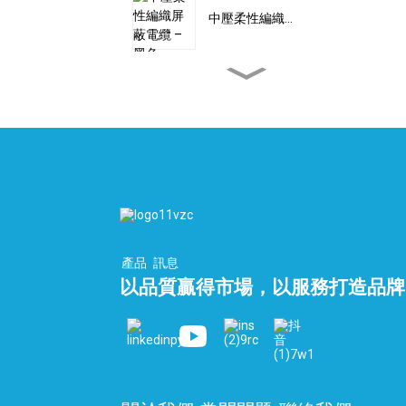
中壓柔性編織…
訂製高壓雙編織線...
扁平PEEK電纜 – 氫氣電
纜...
自動化扁平電纜 10 芯...
產品
訊息
以品質贏得市場，以服務打造品牌
液化天然氣終端總管和低
溫...