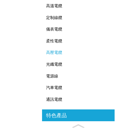
高溫電纜
定制線纜
儀表電纜
柔性電纜
高壓電纜
光纖電纜
電源線
汽車電纜
通訊電纜
特色產品