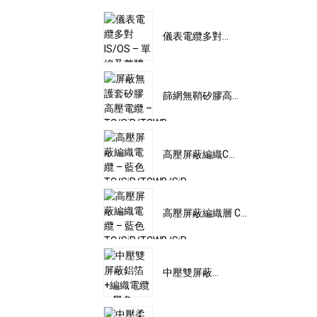
儀表電纜多對...
篩網無鞘矽膠高...
高壓屏蔽編織C...
高壓屏蔽編織層 C...
中壓雙屏蔽...