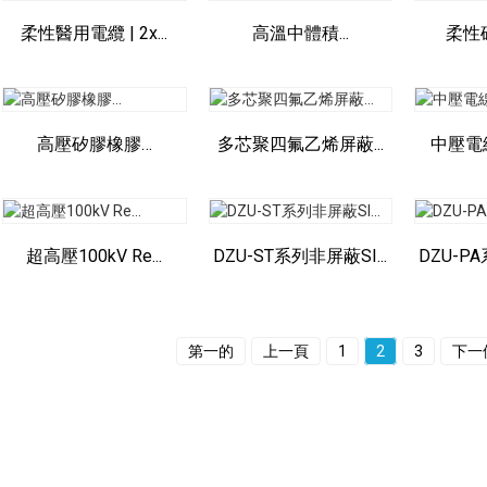
柔性醫用電纜 | 2x...
高溫中體積...
柔性矽膠
高壓矽膠橡膠…
多芯聚四氟乙烯屏蔽...
中壓電線 
超高壓100kV Re...
DZU-ST系列非屏蔽SI...
DZU-P
第一的
上一頁
1
2
3
下一