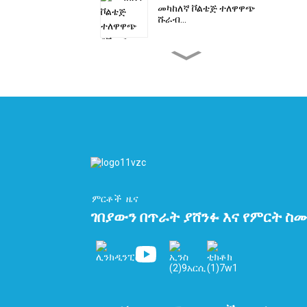
መካከለኛ ቮልቴጅ ተለዋዋጭ
ሹራብ...
ብጁ ከፍተኛ ቮልቴጅ ድርብ
ጠለፈ...
ጠፍጣፋ PEEK ኬብል -
የሃይድሮጂን ኬብል...
አውቶሜሽን ሪባን ኬብሎች 10
ኮር...
ምርቶች
ዜና
ገበያውን በጥራት ያሸንፉ እና የምርት ስሙ
የLNG ተርሚናል ራስጌ እና
ክሪዮጄኒ...