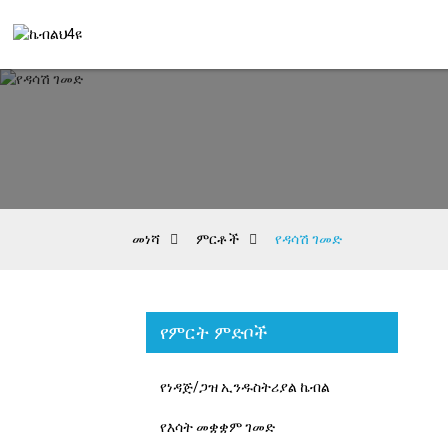
መነሻ
ምርቶች
የዳሳሽ ገመድ
የምርት ምድቦች
የነዳጅ/ጋዝ ኢንዱስትሪያል ኬብል
የእሳት መቋቋም ገመድ