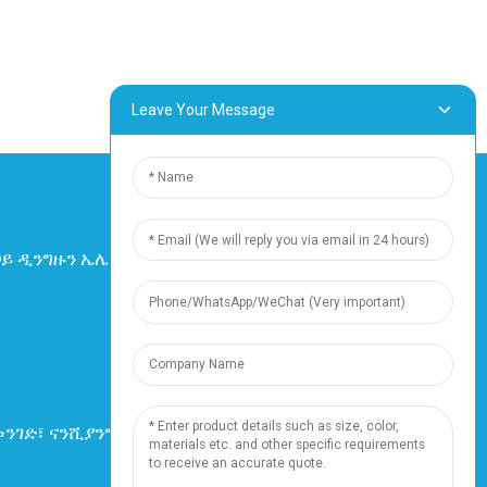
Leave Your Message
ጋይ ዲንግዙን ኤሌክትሪክ እና ኬብል ኩባንያ ሊሚትድ።
መብቱ በህግ የተጠበቀ ነው።
-
የጣቢያ ካርታ
-
Resource
ግብዓት
ንገድ፣ ናንሺያንግ ከተማ፣ 201802፣ ሻንጋይ፣ ቻይና
ስልክ: +86 18019377761