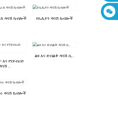
ራክ ዳሳሽ ኬብሎች
የሲሊኮን ዳሳሽ ኬብሎች
ልዩ እና ድብልቅ ዳሳሽ ሲ...
 እና የሃይብሪድ
ዳሳሽ ...
ሩ ዳሳሽ ኬብሎች