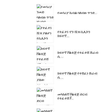
የመሳሪያ ኬብል ባለብዙ ጥንድ...
የተፈተነ ኖን-ሼዝ ሲሊኮን
ከፍተኛ...
ከፍተኛ ቮልቴጅ የተፈተሸ ሹራብ
ሲ ...
ከፍተኛ ቮልቴጅ የተሸፈነ ሹራብ
ሲ ...
መካከለኛ ቮልቴጅ ድርብ
የተፈተሸ F...