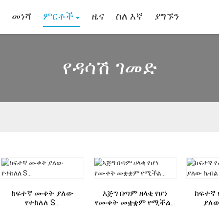
መነሻ
ምርቶች
ዜና
ስለ እኛ
ያግኙን
የዳሳሽ ገመድ
ከፍተኛ ሙቀት ያለው
እጅግ በጣም ዘላቂ የሆነ
ከፍተኛ
የተከለለ S...
የሙቀት መቋቋም የሚችል...
ያለው