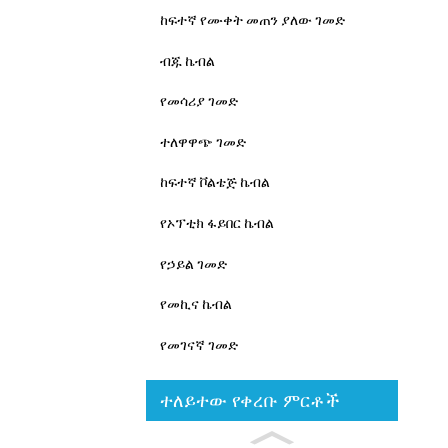
ከፍተኛ የሙቀት መጠን ያለው ገመድ
ብጁ ኬብል
የመሳሪያ ገመድ
ተለዋዋጭ ገመድ
ከፍተኛ ቮልቴጅ ኬብል
የኦፕቲክ ፋይበር ኬብል
የኃይል ገመድ
የመኪና ኬብል
የመገናኛ ገመድ
ተለይተው የቀረቡ ምርቶች