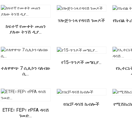
ሃሎጅን-ነጻ የዳሳሽ ገመዶች
የኬብል ት
ከፍተኛ የሙቀት መጠን
ያለው ትንሽ ዲያ...
የ15-ጥንዶች መግቢያ...
ተለዋዋጭ 7 ሲሊኮን ባለብዙ
የኢተርኔት
ሲ...
የሰርቮ ዳሳሽ ኬብሎች
የሚሽከረከ
ETFE፣ FEP፣ የPFA ዳሳሽ
ገመድ...