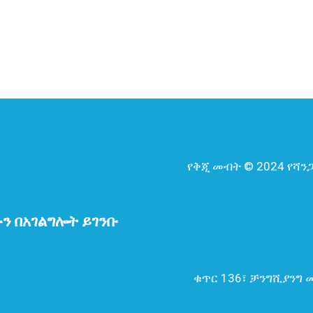
የቅጂ መብት © 2024 የሻን
ን በአገልግሎት ይገንቡ
ቁጥር 136፣ ቻንግሺያንግ መ