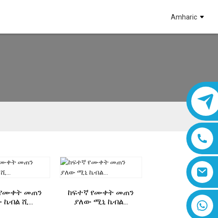
Amharic
 የሙቀት መጠን
ከፍተኛ የሙቀት መጠን
 ኬብል ሺ...
ያለው ሚኒ ኬብል...
8618019377761