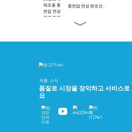
중전압 연성 편조선...
맞춤형 고전압 이중 편조...
평면 PEEK 케이블 – 수소
케이블...
자동화 리본 케이블 10심...
제품
소식
품질로 시장을 장악하고 서비스로
요
LNG 터미널 헤더 및 극저
온...