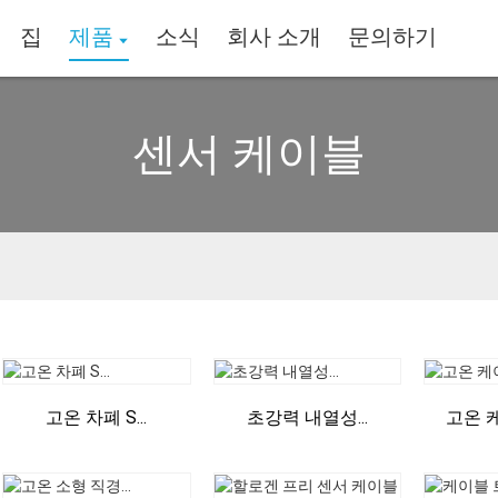
집
제품
소식
회사 소개
문의하기
센서 케이블
고온 차폐 S...
초강력 내열성...
고온 케