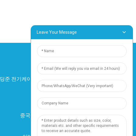
Leave Your Message
이 딩준 전기케이블 유한회사. 모든 권리 보유.
-
사이트맵
-
Resource
의지
중국 상하이 난샹진 창샹로 136호
전화: +86 18019377761