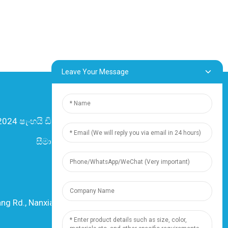
Leave Your Message
2024 ෂැංහයි ඩිංසුන් විදුලි සහ කේබල් සමාගම,
සීමාසහිත. සියලුම හිමිකම් ඇවිරිණි.
-
අඩවි සිතියම
-
Resource
සම්පත්
ng Rd., Nanxiang Town, 201802, Shanghai,
China