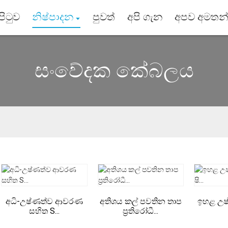
 පිටුව
නිෂ්පාදන
පුවත්
අපි ගැන
අපව අමතන
සංවේදක කේබලය
අධි-උෂ්ණත්ව ආවරණ
අතිශය කල් පවතින තාප
ඉහළ උෂ
සහිත S...
ප්‍රතිරෝධී...