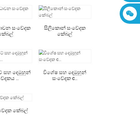
ධාවන සංවේදක
සිලිකොන් සංවේදක
කේබල්
කේබල්
් සහ දෙමුහුන්
විශේෂ සහ දෙමුහුන්
ේදකය ...
සංවේදක c...
සංවේදක කේබල්