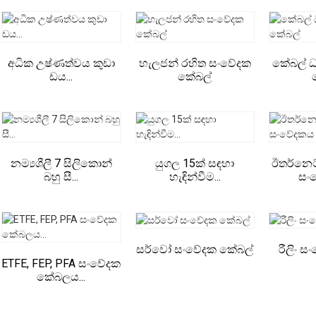
අධික උෂ්ණත්වය කුඩා
හැලජන් රහිත සංවේදක
කේබල් 
ඩය...
කේබල්
නම්‍යශීලී 7 සිලිකොන්
යුගල 15ක් සඳහා
ඊතර්නෙට
බහු සී...
හැඳින්වීම...
සංව
සර්වෝ සංවේදක කේබල්
රීලිං 
ETFE, FEP, PFA සංවේදක
කේබලය...