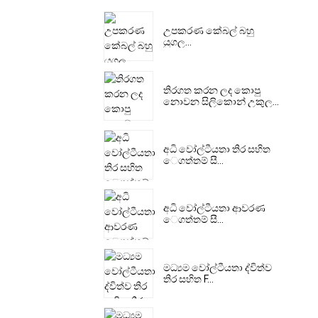
උපකරණ කේබල් බහු
යුගල...
තිරගත කරන ලද කොපු
නොවන සිලිකොන් උකුල...
අධි වෝල්ටීයතා තිර සහිත
ෙගත්තම් සී...
අධි වෝල්ටීයතා ආවරණ
ෙගත්තම් සී...
මධ්‍යම වෝල්ටීයතා ද්විත්ව
තිර සහිත F...