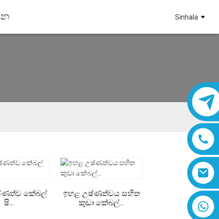
්න
Sinhala
්ණත්ව කේබල්
ඉහළ උෂ්ණත්වය සහිත
ෂි...
කුඩා කේබල්...
8618019377761