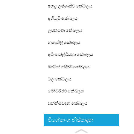
ඉහළ උෂ්ණත්ව කේබලය
අභිරුචි කේබලය
උපකරණ කේබලය
නම්‍යශීලී කේබලය
අධි වෝල්ටීයතා කේබලය
ඔප්ටික් ෆයිබර් කේබලය
බල කේබලය
මෝටර් රථ කේබලය
සන්නිවේදන කේබලය
විශේෂාංග නිෂ්පාදන