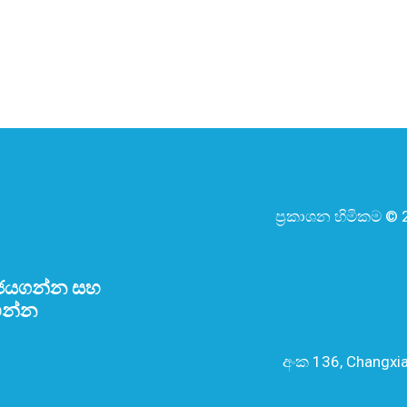
ප්‍රකාශන හිමිකම © 
ජයගන්න සහ
ඟන්න
අංක 136, Changxia