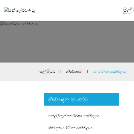
මුල්
මුල් පිටුව
නිෂ්පාදන
සංවේදක කේබලය
නිෂ්පාදන කාණ්ඩ
තෙල්/ගෑස් කාර්මික කේබලය
ගිනි ප්‍රතිරෝධක කේබලය