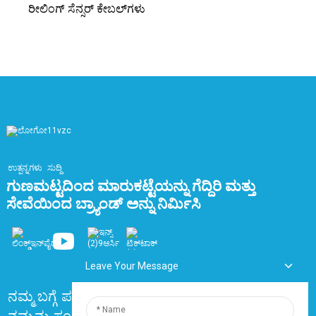
ರೀಲಿಂಗ್ ಸೆನ್ಸರ್ ಕೇಬಲ್‌ಗಳು
ಉತ್ಪನ್ನಗಳು
ಸುದ್ದಿ
ಗುಣಮಟ್ಟದಿಂದ ಮಾರುಕಟ್ಟೆಯನ್ನು ಗೆದ್ದಿರಿ ಮತ್ತು
ಸೇವೆಯಿಂದ ಬ್ರ್ಯಾಂಡ್ ಅನ್ನು ನಿರ್ಮಿಸಿ
Leave Your Message
ನಮ್ಮ ಬಗ್ಗೆ
ಪದೇ ಪದೇ ಕೇಳಲಾಗುವ ಪ್ರಶ್ನೆಗಳು