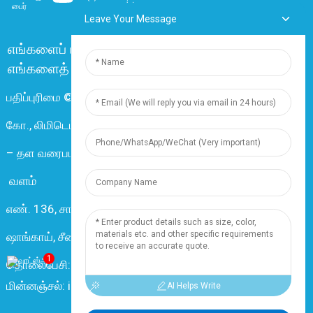
Leave Your Message
எங்களைப் பற்றி
அடிக்கடி கேட்கப்படும் கேள்விகள்
எங்களைத் தொடர்பு கொள்ளுங்கள்
பதிப்புரிமை © 2024 ஷாங்காய் டிங்ஜுன் எலக்ட்ரிக் & கேபிள்
கோ., லிமிடெட். அனைத்து உரிமைகளும் பாதுகாக்கப்பட்டவை.
–
தள வரைபடம்
–
Resource
வளம்
எண். 136, சாங்சியாங் சாலை, நான்சியாங் டவுன், 201802,
ஷாங்காய், சீனா
1
தொலைபேசி: +86 18019377761
மின்னஞ்சல்: info@dingzuncable.com
AI Helps Write