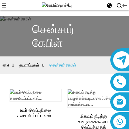
சென்சார்
கேபிள்
வீடு
தயாரிப்புகள்
சென்சார் கேபிள்
உயர்-வெப்பநிலை
கவசமிடப்பட்ட எஸ்...
மிகவும் நீடித்து
8618019377761
உழைக்கக்கூடிய,
வெப்பத்தைத்