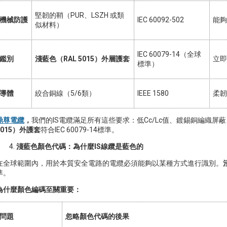
堅韌的鞘（PUR、LSZH 或類
機械防護
IEC 60092-502
能夠
似材料）
IEC 60079-14（全球
鑑別
淺藍色（RAL 5015）外層護套
立即
標準）
導體
絞合銅線（5/6類）
IEEE 1580
柔韌
鼎尊電纜
，
我們的IS電纜滿足所有這些要求：低Cc/Lc值、鍍錫銅編織屏
5015）外護套
符合IEC 60079-14標準。
淺藍色顏色代碼：為什麼IS線纜是藍色的
在全球範圍內，用於本質安全電路的電纜必須能夠以某種方式進行識別。
準。
為什麼顏色編碼至關重要：
問題
忽略顏色代碼的後果