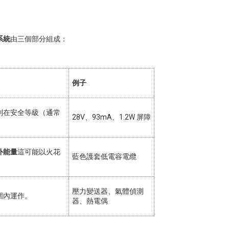
系統
由三個部分組成：
例子
制在安全等級（通常
28V、93mA、1.2W 屏障
外能量
這可能以火花
藍色護套低電容電纜
壓力變送器、氣體偵測
圍內運作。
器、熱電偶