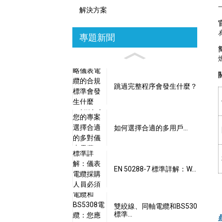
解決方案
專題新聞
跳過完整程序會發生什麼？
如何選擇合適的多用戶...
EN 50288-7 標準詳解：W...
雙絞線、同軸電纜和BS530
標準…