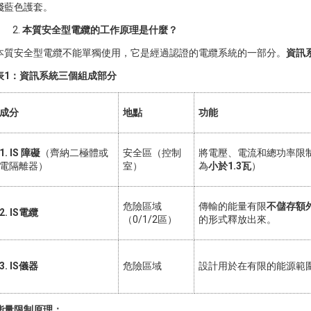
淺藍色護套。
本質安全型電纜的工作原理是什麼？
本質安全型電纜不能單獨使用，它是經過認證的電纜系統的一部分。
資訊
表1：資訊系統三個組成部分
成分
地點
功能
1. IS 障礙
（齊納二極體或
安全區（控制
將電壓、電流和總功率限
電隔離器）
室）
為
小於1.3瓦
）
危險區域
傳輸的能量有限
不儲存額
2. IS電纜
（0/1/2區）
的形式釋放出來。
3. IS儀器
危險區域
設計用於在有限的能源範
能量限制原理：