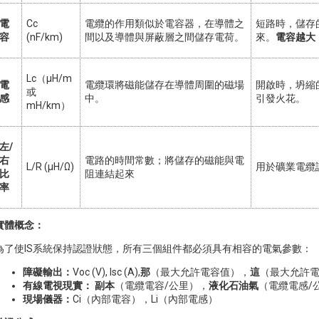
電
Cc
電纜的作用類似於電容器，在導體之
短路時，儲存
容
(nF/km)
間以及導體與屏蔽層之間儲存電荷。
來。
電容越大
Lc（µH/m
電
電纜環將磁能儲存在導體周圍的磁場
開啟時，坍縮
或
感
中。
引發火花。
mH/km）
左/
右
電路的時間常數；將儲存的磁能與電
L/R (µH/Ω)
用於礦業電纜認
比
阻連結起來
率
實體概念：
為了使IS系統保持認證狀態，所有三個組件都必須具有相容的電氣參數：
障礙輸出：
Voc (V), Isc (A),
那
（最大允許電容值），
這
（最大允許
有線電視現實：
副本
（電纜電容/公里），
液化石油氣
（電纜電感/
現場儀器：
Ci（內部電容），Li（內部電感）