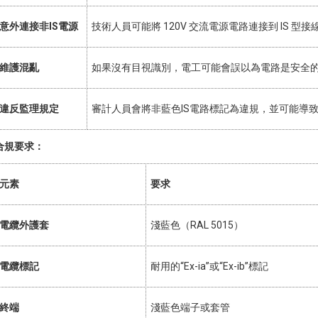
意外連接非IS電源
技術人員可能將 120V 交流電源電路連接到 IS 
維護混亂
如果沒有目視識別，電工可能會誤以為電路是安全
違反監理規定
審計人員會將非藍色IS電路標記為違規，並可能導
合規要求：
元素
要求
電纜外護套
淺藍色（RAL 5015）
電纜標記
耐用的“Ex-ia”或“Ex-ib”標記
終端
淺藍色端子或套管