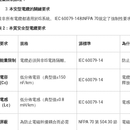
本安型電纜的關鍵要求
並非所有電纜都適用於IS系統。 IEC 60079-14和NFPA 70規定了強制性要
表 2：本質安全型電纜要求
要求
規格
源標準
為什
能量限制
電纜必須與非IS電路隔離。
IEC 60079-14
防止
電容
低分佈電容（典型值≤150
電纜
IEC 60079-14
(Cc)
nF/km）
釋放
電感
低分佈電感（典型值≤0.8
IEC 60079-14
電感
（Lc）
mH/km）
屏蔽
為防止電磁幹擾耦合而必需
NFPA 70 第 504.30 節
電磁