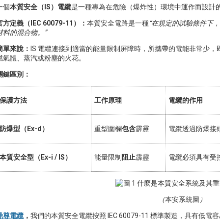
一個
本質安全（IS）電纜
是一種專為在危險（爆炸性）環境中運作而設計
官方定義（IEC 60079-11）：
本質安全電路是一種
“在規定的試驗條件下
材料的混合物。”
簡單來說：
IS 電纜連接到適當的能量限制屏障時，所攜帶的電能非常少
燃氣體、蒸汽或粉塵的火花。
關鍵區別：
保護方法
工作原理
電纜的作用
防爆型（Ex-d）
重型圍欄
包含
霹靂
電纜透過防爆接
本質安全型（Ex-i / IS）
能量限制
阻止
霹靂
電纜必須具有受控
（
本安系統圖
）
鼎尊電纜
，
我們的本質安全電纜按照 IEC 60079-11 標準製造，具有