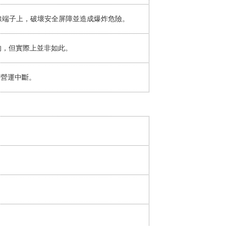
型接線端子上，破壞安全屏障並造成爆炸危險。
的，但實際上並非如此。
致營運中斷。