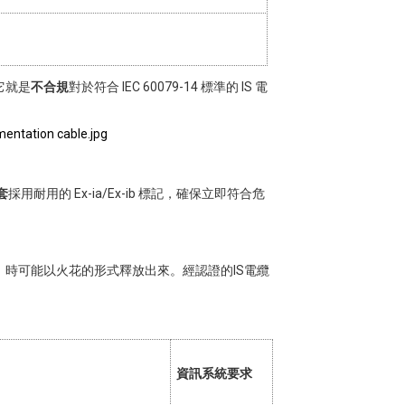
它就是
不合規
對於符合 IEC 60079-14 標準的 IS 電
套
採用耐用的 Ex-ia/Ex-ib 標記，確保立即符合危
時可能以火花的形式釋放出來。經認證的IS電纜
資訊系統要求