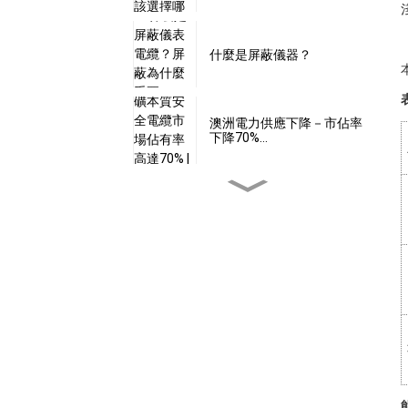
什麼是屏蔽儀器？
澳洲電力供應下降－市佔率
下降70%…
24伏特電壓是本質安全的
嗎？
本安型電纜是否具備…
什麼是本質安全型軟體？