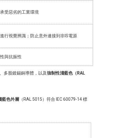
承受惡劣的工業環境
進行視覺辨識；防止意外連接到非IS電源
性與抗振性
蔽、多股鍍錫銅導體，以及
強制性淺藍色（RAL
淺藍色外層
（RAL 5015）符合 IEC 60079-14 標