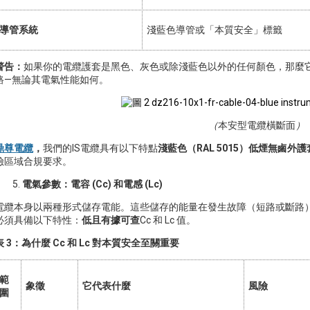
導管系統
淺藍色導管或「本質安全」標籤
警告：
如果你的電纜護套是黑色、灰色或除淺藍色以外的任何顏色，那麼
路—無論其電氣性能如何。
（
本安型電纜橫斷面
）
鼎尊電纜
，
我們的IS電纜具有以下特點
淺藍色（RAL 5015）低煙無鹵外護
險區域合規要求。
電氣參數：電容 (Cc) 和電感 (Lc)
電纜本身以兩種形式儲存電能。這些儲存的能量在發生故障（短路或斷路）
必須具備以下特性：
低且有據可查
Cc 和 Lc 值。
表 3：為什麼 Cc 和 Lc 對本質安全至關重要
範
象徵
它代表什麼
風險
圍