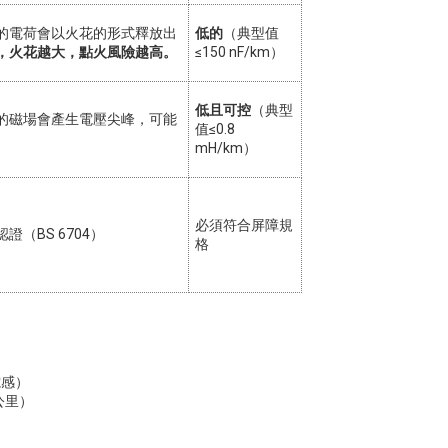
的電荷會以火花的形式釋放出
低的
（典型值
，火花越大，點火風險越高。
≤150 nF/km）
低且可控
（典型
的磁場會產生電壓尖峰，可能
值≤0.8
mH/km）
必須符合屏障規
證（BS 6704）
格
電感）
公里）