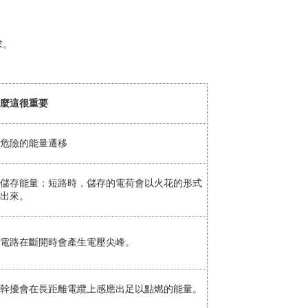
求。
麼這很重要
危險的能量遷移
儲存能量；短路時，儲存的電荷會以火花的形式
出來。
電路在斷開時會產生電壓尖峰。
幹擾會在長距離電纜上感應出足以點燃的能量。