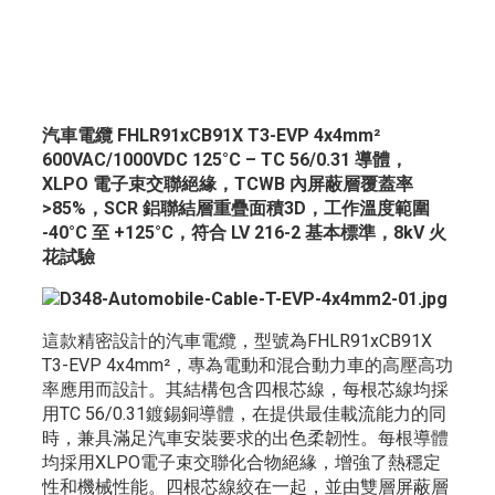
汽車電纜 FHLR91xCB91X T3-EVP 4x4mm²
600VAC/1000VDC 125°C – TC 56/0.31 導體，
XLPO 電子束交聯絕緣，TCWB 內屏蔽層覆蓋率
>85%，SCR 鋁聯結層重疊面積3D，工作溫度範圍
-40°C 至 +125°C，符合 LV 216-2 基本標準，8kV 火
花試驗
這款精密設計的汽車電纜，型號為FHLR91xCB91X
T3-EVP 4x4mm²，專為電動和混合動力車的高壓高功
率應用而設計。其結構包含四根芯線，每根芯線均採
用TC 56/0.31鍍錫銅導體，在提供最佳載流能力的同
時，兼具滿足汽車安裝要求的出色柔韌性。每根導體
均採用XLPO電子束交聯化合物絕緣，增強了熱穩定
性和機械性能。四根芯線絞在一起，並由雙層屏蔽層