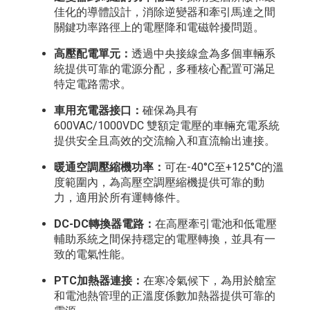
佳化的導體設計，消除逆變器和牽引馬達之間
關鍵功率路徑上的電壓降和電磁幹擾問題。
高壓配電單元：
透過中央接線盒為多個車輛系
統提供可靠的電源分配，多種核心配置可滿足
特定電路需求。
車用充電器接口：
確保為具有
600VAC/1000VDC 雙額定電壓的車輛充電系統
提供安全且高效的交流輸入和直流輸出連接。
暖通空調壓縮機功率：
可在-40°C至+125°C的溫
度範圍內，為高壓空調壓縮機提供可靠的動
力，適用於所有運轉條件。
DC-DC轉換器電路：
在高壓牽引電池和低電壓
輔助系統之間保持穩定的電壓轉換，並具有一
致的電氣性能。
PTC加熱器連接：
在寒冷氣候下，為用於艙室
和電池熱管理的正溫度係數加熱器提供可靠的