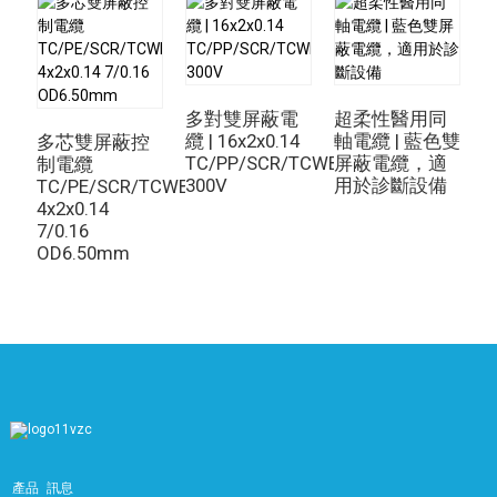
多對雙屏蔽電
超柔性醫用同
纜 | 16x2x0.14
軸電纜 | 藍色雙
多芯雙屏蔽控
TC/PP/SCR/TCWB/LSZH
屏蔽電纜，適
電
制電纜
300V
用於診斷設備
0
TC/PE/SCR/TCWB/LSZH
4x2x0.14
7/0.16
OD6.50mm
產品
訊息