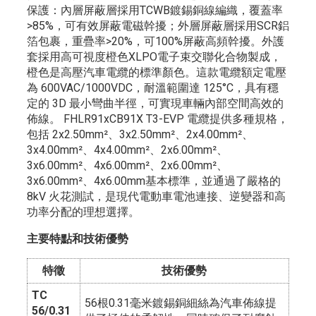
保護：內層屏蔽層採用TCWB鍍錫銅線編織，覆蓋率
>85%，可有效屏蔽電磁幹擾；外層屏蔽層採用SCR鋁
箔包裹，重疊率>20%，可100%屏蔽高頻幹擾。外護
套採用高可視度橙色XLPO電子束交聯化合物製成，
橙色是高壓汽車電纜的標準顏色。這款電纜額定電壓
為 600VAC/1000VDC，耐溫範圍達 125°C，具有穩
定的 3D 最小彎曲半徑，可實現車輛內部空間高效的
佈線。 FHLR91xCB91X T3-EVP 電纜提供多種規格，
包括 2x2.50mm²、3x2.50mm²、2x4.00mm²、
3x4.00mm²、4x4.00mm²、2x6.00mm²、
3x6.00mm²、4x6.00mm²、2x6.00mm²、
3x6.00mm²、4x6.00mm基本標準，並通過了嚴格的
8kV 火花測試，是現代電動車電池連接、逆變器和高
功率分配的理想選擇。
主要特點和技術優勢
特徵
技術優勢
TC
56根0.31毫米鍍錫銅細絲為汽車佈線提
56/0.31