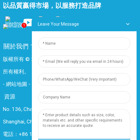
以品質贏得市場，以服務打造品牌
Leave Your Message
1
關於我們
常問問題
聯絡我們
版權所有 © 2024 上海鼎尊電氣電纜股份有限公司。保留
所有權利。
-
網站地圖
-
Resource
資源
No. 136, Changxiang Rd., Nanxiang Town, 201802,
Shanghai, China
電話：+86 18019377761