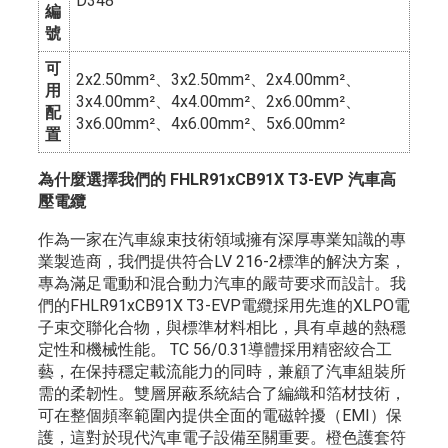
D348
編
號
可
2x2.50mm²、3x2.50mm²、2x4.00mm²、
用
3x4.00mm²、4x4.00mm²、2x6.00mm²、
配
3x6.00mm²、4x6.00mm²、5x6.00mm²
置
為什麼選擇我們的 FHLR91xCB91X T3-EVP 汽車高
壓電纜
作為一家在汽車線束技術領域擁有深厚專業知識的專
業製造商，我們提供符合LV 216-2標準的解決方案，
專為滿足電動和混合動力汽車的嚴苛要求而設計。我
們的FHLR91xCB91X T3-EVP電纜採用先進的XLPO電
子束交聯化合物，與標準材料相比，具有卓越的熱穩
定性和機械性能。 TC 56/0.31導體採用精密絞合工
藝，在保持穩定載流能力的同時，兼顧了汽車組裝所
需的柔韌性。雙層屏蔽系統結合了編織和箔材技術，
可在整個頻率範圍內提供全面的電磁幹擾（EMI）保
護，這對於現代汽車電子設備至關重要。橙色護套符