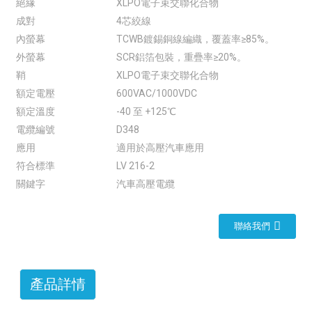
絕緣
XLPO電子束交聯化合物
成對
4芯絞線
內螢幕
TCWB鍍錫銅線編織，覆蓋率≥85%。
外螢幕
SCR鋁箔包裝，重疊率≥20%。
鞘
XLPO電子束交聯化合物
額定電壓
600VAC/1000VDC
額定溫度
-40 至 +125℃
電纜編號
D348
應用
適用於高壓汽車應用
符合標準
LV 216-2
關鍵字
汽車高壓電纜
聯絡我們
產品詳情