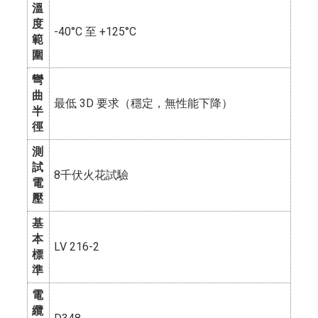
溫
度
-40°C 至 +125°C
範
圍
彎
曲
最低 3D 要求（穩定，無性能下降）
半
徑
測
試
8千伏火花試驗
電
壓
基
本
LV 216-2
標
準
電
纜