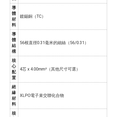
導
體
鍍錫銅（TC）
材
料
導
體
56根直徑0.31毫米的細絲（56/0.31）
結
構
核
心
4芯 x 4.00mm²（其他尺寸可選）
配
置
絕
緣
XLPO電子束交聯化合物
材
料
核