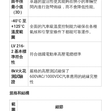
曲半徑
卓越的靈活性使其能夠在狹小的車輛空
最小值
間內進行急彎佈線，而不會降低性能。
（3D）
-40°C 至
+125°C
全面的汽車級溫度控制能力確保在各種
溫度範
氣候和引擎室條件下都能可靠運作。
圍
LV 216-
2 基本標
符合德國電動車高壓電纜標準
準符合
性
8kV火花
嚴格的高壓測試確保了
測試驗
600VAC/1000VDC汽車應用的絕緣完整
證
性
規格和結構
範
細節
圍