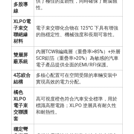
供了極佳的柔韌性，同時確保了耐腐蝕
多股導
性。
線
XLPO電
子束交
電子束交聯化合物在 125°C 下具有增強
聯絕緣
的熱穩定性、機械強度和長期可靠性。
材料
內層TCWB編織層（重疊率>85%）+外層
雙層屏
SCR鋁箔（重疊率>20%）為敏感的汽車
蔽系統
電子產品提供全面的EMI/RFI保護。
4芯絞合
多核心配置可在空間受限的車輛安裝中
結構
實現高效的電力分配。
橘色
XLPO
高可視度橙色符合汽車安全標準，用於
電子束
標識高壓電路；XLPO 塗層具有耐久性
交聯護
和耐熱性。
套
穩定彎