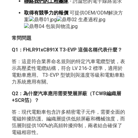
聯絡我們的工程團隊
- 討論您的電子線路需求
取得有競爭力的報價
可提供OEM/ODM解決方
案
常問問題
Q1：FHLR91xCB91X T3-EVP 這個名稱代表什麼？
答：這是符合業界命名規則的特定汽車電纜型號，表
示高壓柔性電纜結構，符合 LV 216-2 標準，適用於
電動車應用。 T3-EVP 型號則與溫度等級和電動車動
力系統應用有關。
Q2：為什麼汽車應用需要雙層屏蔽（TCWB編織層
+SCR箔）？
答：現代電動車包含許多精密電子元件，需要全面的
電磁幹擾防護。編織層提供低頻屏蔽和機械強度，而
箔層則提供100%的高頻幹擾抑制，兩者結合確保了
電磁相容性。