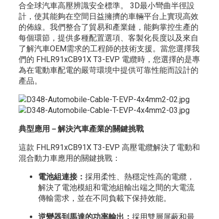
合全球汽車高壓辨識安全標準。 3D最小彎曲半徑設
計，使其能夠在空間日益擁擠的車輛平台上實現高效
的佈線。我們整合了貿易和產業鏈，能夠掌控生產的
每個環節，提供多種配置選項、客製化長度以及來自
了解汽車OEM需求的工程師的技術支援。當您選擇我
們的 FHLR91xCB91X T3-EVP 電纜時，您選擇的是專
為在電動車配電的嚴苛環境中提供可靠性能而設計的
產品。
典型應用－解決汽車產業的關鍵挑戰
這款 FHLR91xCB91X T3-EVP 高壓電纜解決了電動和
混合動力車應用的關鍵挑戰：
電池組連接：
採用柔性、熱穩定性高的電纜，
解決了電池模組和電池組輸出端之間的大電流
傳輸需求，並在不同負載下保持效能。
逆變器到馬達的功率輸出：
採用雙層屏蔽和最