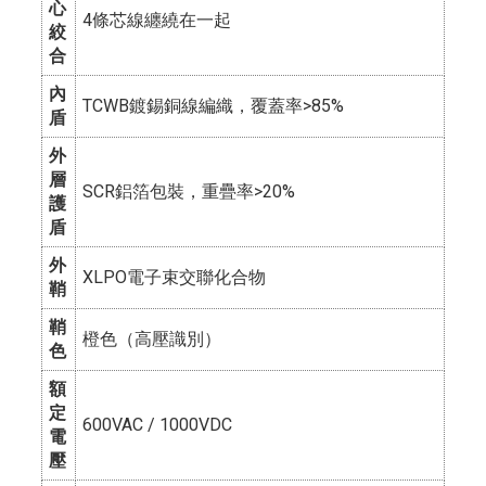
心
4條芯線纏繞在一起
絞
合
內
TCWB鍍錫銅線編織，覆蓋率>85%
盾
外
層
SCR鋁箔包裝，重疊率>20%
護
盾
外
XLPO電子束交聯化合物
鞘
鞘
橙色（高壓識別）
色
額
定
600VAC / 1000VDC
電
壓